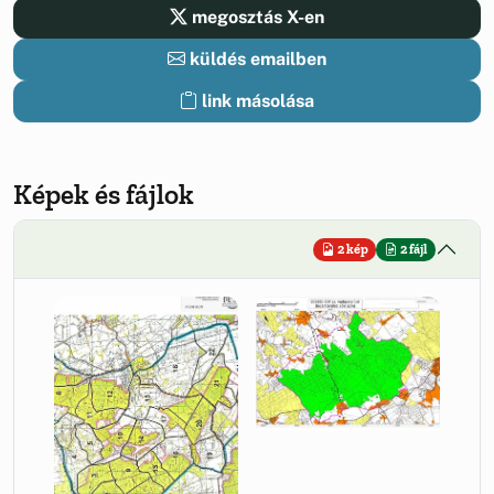
megosztás X-en
küldés emailben
link másolása
Képek és fájlok
2 kép
2 fájl