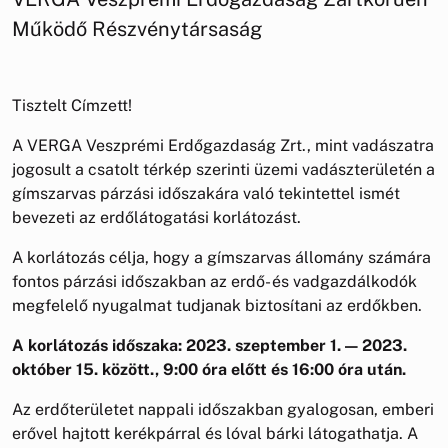
Működő Részvénytársaság
Tisztelt Címzett!
A VERGA Veszprémi Erdőgazdaság Zrt., mint vadászatra
jogosult a csatolt térkép szerinti üzemi vadászterületén a
gímszarvas párzási időszakára való tekintettel ismét
bevezeti az erdőlátogatási korlátozást.
A korlátozás célja, hogy a gímszarvas állomány számára
fontos párzási időszakban az erdő- és vadgazdálkodók
megfelelő nyugalmat tudjanak biztosítani az erdőkben.
A korlátozás időszaka: 2023. szeptember 1. — 2023.
október 15. között., 9:00 óra előtt és 16:00 óra után.
Az erdőterületet nappali időszakban gyalogosan, emberi
erővel hajtott kerékpárral és lóval bárki látogathatja. A