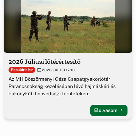
2026 Júliusi lőtérértesítő
Populáris hír
2026. 06. 23 17:13
Az MH Böszörményi Géza Csapatgyakorlótér
Parancsnokság kezelésében lévő hajmáskéri és
bakonykúti honvédségi területeken.
Elolvasom