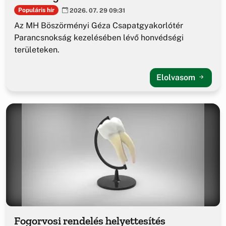
Populáris hír
2026. 07. 29 09:31
Az MH Böszörményi Géza Csapatgyakorlótér
Parancsnokság kezelésében lévő honvédségi
területeken.
Elolvasom
Fogorvosi rendelés helyettesítés