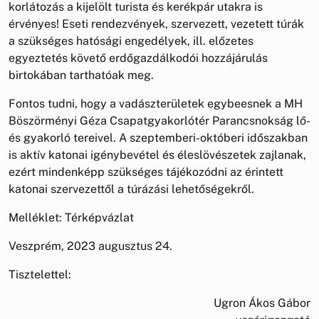
korlátozás a kijelölt turista és kerékpár utakra is
érvényes! Eseti rendezvények, szervezett, vezetett túrák
a szükséges hatósági engedélyek, ill. előzetes
egyeztetés követő erdőgazdálkodói hozzájárulás
birtokában tarthatóak meg.
Fontos tudni, hogy a vadászterületek egybeesnek a MH
Böszörményi Géza Csapatgyakorlótér Parancsnokság lő-
és gyakorló tereivel. A szeptemberi-októberi időszakban
is aktív katonai igénybevétel és éleslövészetek zajlanak,
ezért mindenképp szükséges tájékozódni az érintett
katonai szervezettől a túrázási lehetőségekről.
Melléklet: Térképvázlat
Veszprém, 2023 augusztus 24.
Tisztelettel:
Ugron Ákos Gábor