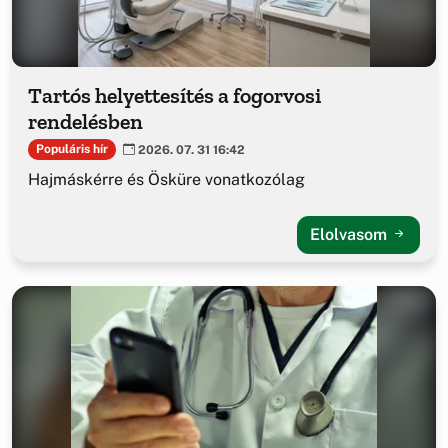
Tartós helyettesítés a fogorvosi
rendelésben
Populáris hír
2026. 07. 31 16:42
Hajmáskérre és Ösküre vonatkozólag
Elolvasom