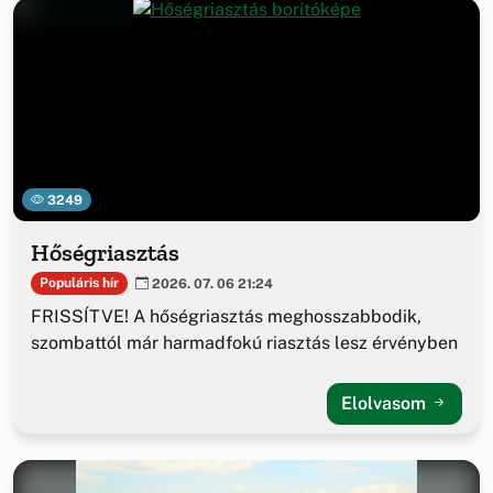
3249
Hőségriasztás
Populáris hír
2026. 07. 06 21:24
FRISSÍTVE! A hőségriasztás meghosszabbodik,
szombattól már harmadfokú riasztás lesz érvényben
Elolvasom