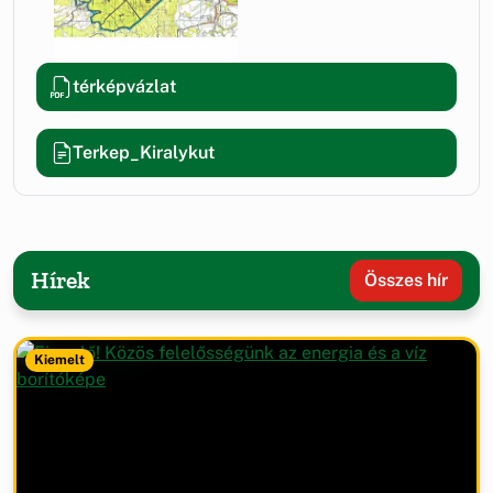
térképvázlat
Terkep_Kiralykut
Hírek
Összes hír
Kiemelt