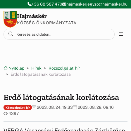
Ugrás a menüre
Ugrás a tartalomra
+36 88 587 470
hajmaskerjegyzo@hajmasker.hu
Hajmáskér
KÖZSÉG ÖNKORMÁNYZATA
Nyitólap
Hírek
Közszolgálati hír
Erdő látogatásának korlátozása
Erdő látogatásának korlátozása
2023. 08. 24. 19:33
2023. 08. 28. 09:16
Közszolgálati hír
4397
VERGA Veszprémi Erdőgazdaság Zártkörűen