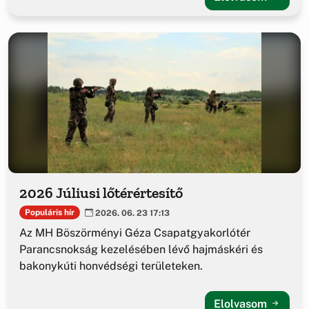
2026 Júliusi lőtérértesítő
Populáris hír
2026. 06. 23 17:13
Az MH Böszörményi Géza Csapatgyakorlótér
Parancsnokság kezelésében lévő hajmáskéri és
bakonykúti honvédségi területeken.
Elolvasom