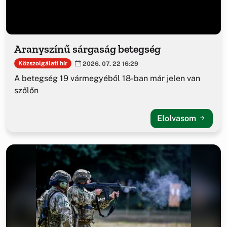
Aranyszínű sárgaság betegség
Közszolgálati hír
2026. 07. 22 16:29
A betegség 19 vármegyéből 18-ban már jelen van
szőlőn
Elolvasom