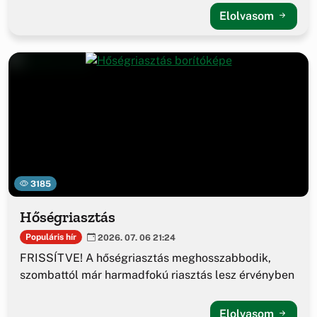
Elolvasom
3185
Hőségriasztás
Populáris hír
2026. 07. 06 21:24
FRISSÍTVE! A hőségriasztás meghosszabbodik,
szombattól már harmadfokú riasztás lesz érvényben
Elolvasom