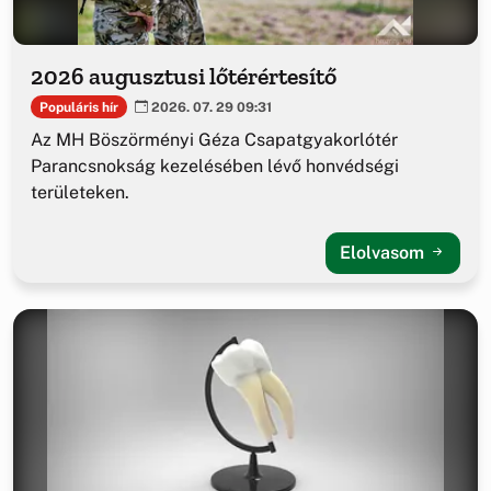
2026 augusztusi lőtérértesítő
Populáris hír
2026. 07. 29 09:31
Az MH Böszörményi Géza Csapatgyakorlótér
Parancsnokság kezelésében lévő honvédségi
területeken.
Elolvasom