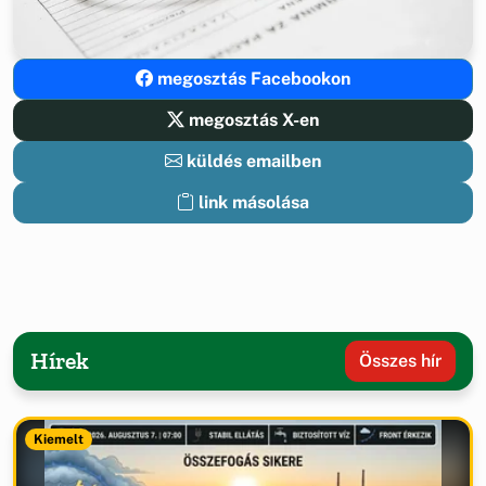
megosztás Facebookon
megosztás X-en
küldés emailben
link másolása
Hírek
Összes hír
Kiemelt