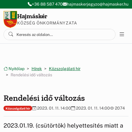
Ugrás a menüre
Ugrás a tartalomra
+36 88 587 470
hajmaskerjegyzo@hajmasker.hu
Hajmáskér
KÖZSÉG ÖNKORMÁNYZATA
Nyitólap
Hírek
Közszolgálati hír
Rendelési idő változás
Rendelési idő változás
2023. 01. 11. 14:00
2023. 01. 11. 14:00
2074
Közszolgálati hír
2023.01.19. (csütörtök) helyettesítés miatt a