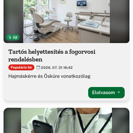
Új!
Tartós helyettesítés a fogorvosi
rendelésben
Populáris hír
2026. 07. 31 16:42
Hajmáskérre és Ösküre vonatkozólag
Elolvasom