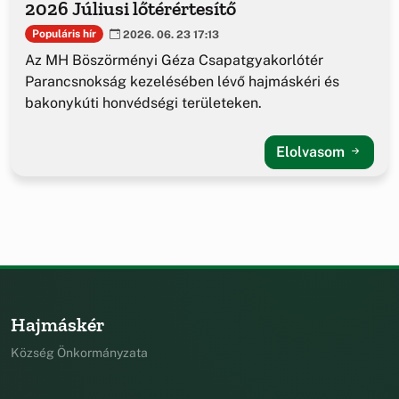
2026 Júliusi lőtérértesítő
Populáris hír
2026. 06. 23 17:13
Az MH Böszörményi Géza Csapatgyakorlótér
Parancsnokság kezelésében lévő hajmáskéri és
bakonykúti honvédségi területeken.
Elolvasom
Hajmáskér
Község Önkormányzata