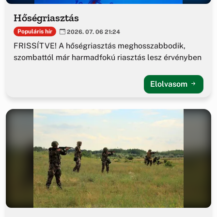
Hőségriasztás
Populáris hír
2026. 07. 06 21:24
FRISSÍTVE! A hőségriasztás meghosszabbodik,
szombattól már harmadfokú riasztás lesz érvényben
Elolvasom