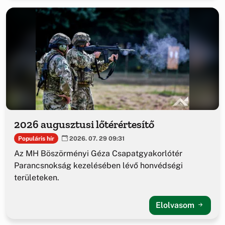
2026 augusztusi lőtérértesítő
Populáris hír
2026. 07. 29 09:31
Az MH Böszörményi Géza Csapatgyakorlótér
Parancsnokság kezelésében lévő honvédségi
területeken.
Elolvasom