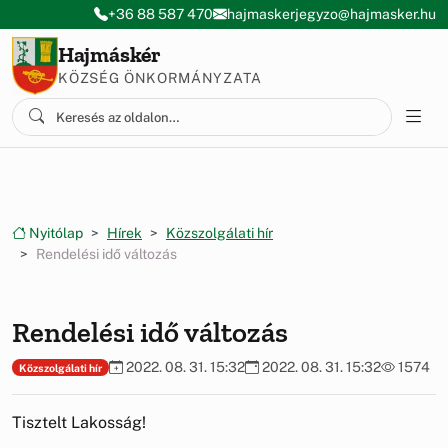
Ugrás a menüre
Ugrás a tartalomra
+36 88 587 470
hajmaskerjegyzo@hajmasker.hu
Hajmáskér
KÖZSÉG ÖNKORMÁNYZATA
Nyitólap
Hírek
Közszolgálati hír
Rendelési idő változás
Rendelési idő változás
2022. 08. 31. 15:32
2022. 08. 31. 15:32
1574
Közszolgálati hír
Tisztelt Lakosság!