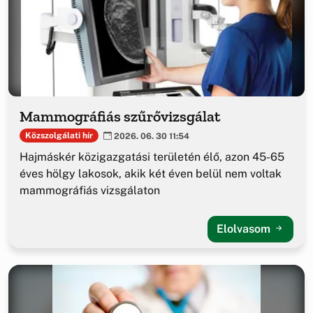
Mammográfiás szűrővizsgálat
Közszolgálati hír
2026. 06. 30 11:54
Hajmáskér közigazgatási területén élő, azon 45-65
éves hölgy lakosok, akik két éven belül nem voltak
mammográfiás vizsgálaton
Elolvasom