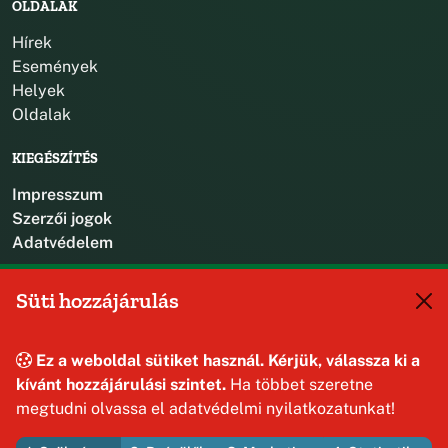
OLDALAK
Hírek
Események
Helyek
Oldalak
KIEGÉSZÍTÉS
Impresszum
Szerzői jogok
Adatvédelem
KAPCSOLAT
Süti hozzájárulás
+36 88 587 470
hajmaskerjegyzo@hajmasker.hu
Ez a weboldal sütiket használ. Kérjük, válassza ki a
8192 Hajmáskér, Kossuth Lajos u. 31.
kívánt hozzájárulási szintet.
Ha többet szeretne
megtudni olvassa el adatvédelmi nyilatkozatunkat!