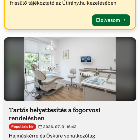
frissülő tájékoztató az Útirány.hu kezelésében
Elolvasom
Tartós helyettesítés a fogorvosi
rendelésben
Populáris hír
2026. 07. 31 16:42
Hajmáskérre és Ösküre vonatkozólag