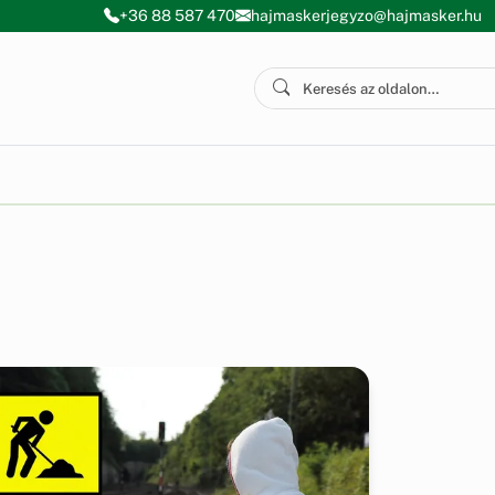
+36 88 587 470
hajmaskerjegyzo@hajmasker.hu