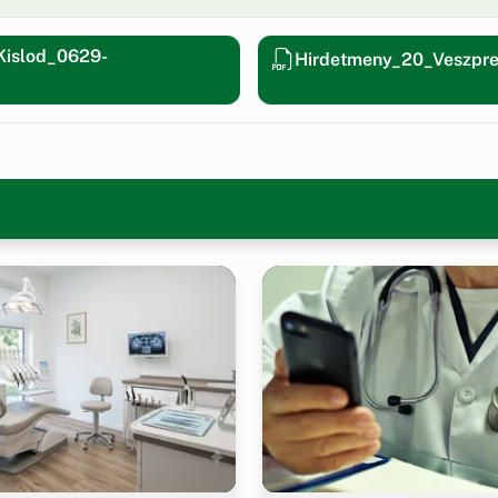
Kislod_0629-
Hirdetmeny_20_Veszpr