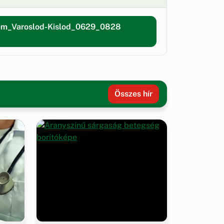
em_Varoslod-Kislod_0629_0828
Összes hír