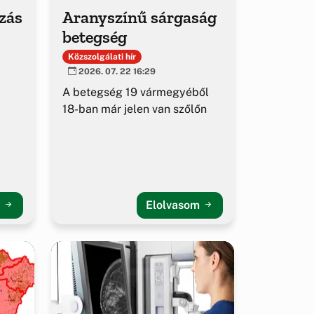
ozás
Aranyszínű sárgaság
betegség
Közszolgálati hír
2026. 07. 22 16:29
A betegség 19 vármegyéből
18-ban már jelen van szőlőn
m
Elolvasom