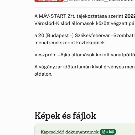
A MÁV-START Zrt. tájékoztatása szerint
2022
Városlőd-Kislőd állomások között végzett p
a 20 [Budapest –] Székesfehérvár – Szombat
menetrend szerint közlekednek.
Veszprém – Ajka állomások között vonatpótl
A vágányzár időtartamán kívül érvényes men
oldalon.
Képek és fájlok
Kapcsolódó dokumentumok:
2 fájl