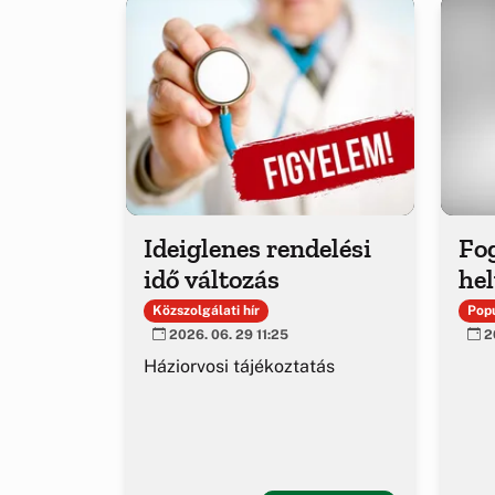
Ideiglenes rendelési
Fo
idő változás
hel
Közszolgálati hír
Popu
2026. 06. 29 11:25
20
Háziorvosi tájékoztatás