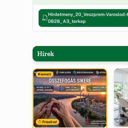
Hirdetmeny_20_Veszprem-Varoslod-
0828_A3_terkep
Hírek
Kiemelt
Frissítve!