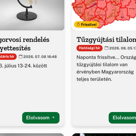
Frissítve!
orvosi rendelés
Tűzgyújtási tilalo
yettesítés
Hatósági hír
2026. 08. 05 1
Naponta frissítve... Orszá
láris hír
2026. 07. 08 16:48
tűzgyújtási tilalom van
. július 13-24. között
érvényben Magyarország
teljes területén.
Elolvasom
Elolvaso