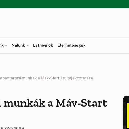
ünk
Nálunk
Látnivalók
Elérhetőségek
rbantartási munkák a Máv-Start Zrt. tájékoztatása
i munkák a Máv-Start
19:22
2069