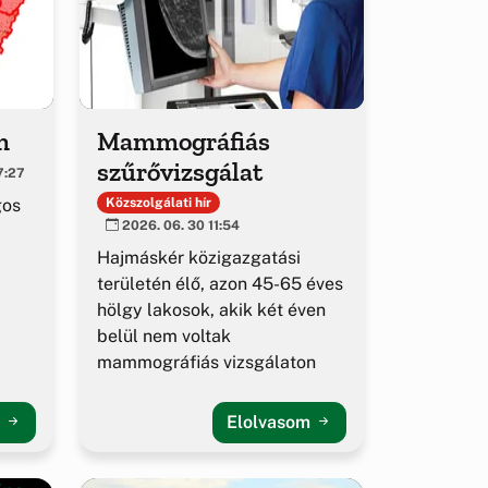
m
Mammográfiás
szűrővizsgálat
7:27
gos
Közszolgálati hír
2026. 06. 30 11:54
Hajmáskér közigazgatási
területén élő, azon 45-65 éves
hölgy lakosok, akik két éven
belül nem voltak
mammográfiás vizsgálaton
m
Elolvasom