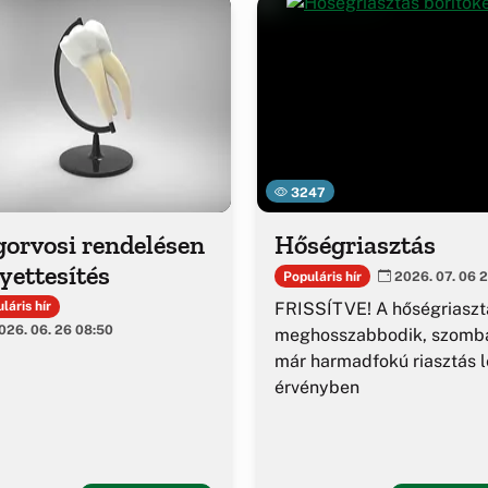
3247
gorvosi rendelésen
Hőségriasztás
yettesítés
Populáris hír
2026. 07. 06 2
FRISSÍTVE! A hőségriaszt
láris hír
26. 06. 26 08:50
meghosszabbodik, szomba
már harmadfokú riasztás l
érvényben