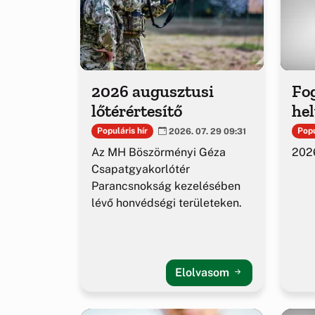
2026 augusztusi
Fog
lőtérértesítő
hel
Populáris hír
Popu
2026. 07. 29 09:31
Az MH Böszörményi Géza
2026
Csapatgyakorlótér
Parancsnokság kezelésében
lévő honvédségi területeken.
Elolvasom