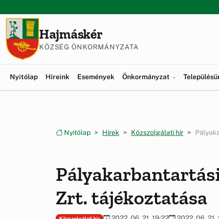
Ugrás a menüre
Ugrás a tartalomra
Hajmáskér
KÖZSÉG ÖNKORMÁNYZATA
Nyitólap
Híreink
Események
Önkormányzat
Település
Nyitólap
Hírek
Közszolgálati hír
Pályaka
Pályakarbantartás
Zrt. tájékoztatása
2022. 06. 21. 19:22
2022. 06. 21. 
Közszolgálati hír