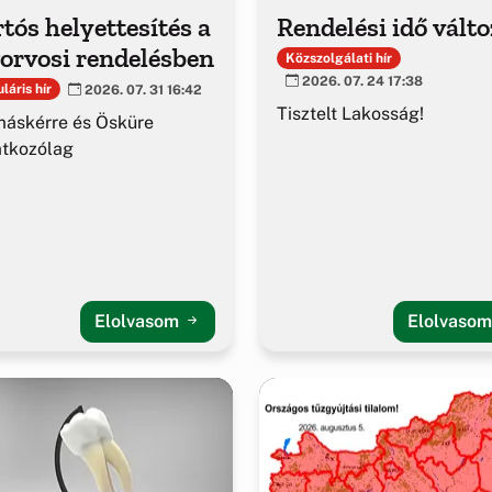
tós helyettesítés a
Rendelési idő vált
orvosi rendelésben
Közszolgálati hír
2026. 07. 24 17:38
láris hír
2026. 07. 31 16:42
Tisztelt Lakosság!
áskérre és Ösküre
atkozólag
Elolvasom
Elolvaso