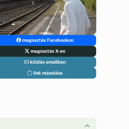
megosztás Facebookon
megosztás X-en
küldés emailben
link másolása