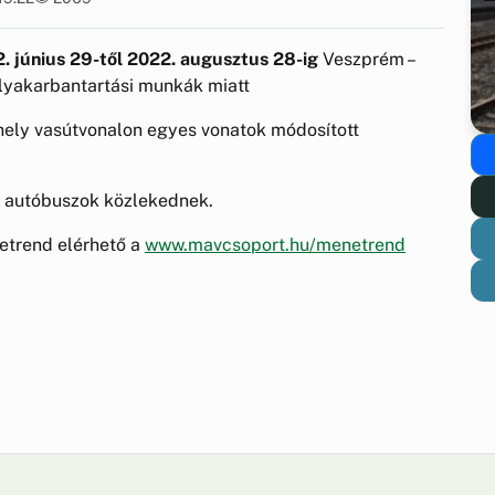
. június 29-től 2022. augusztus 28-ig
Veszprém –
ályakarbantartási munkák miatt
hely vasútvonalon egyes vonatok módosított
ó autóbuszok közlekednek.
etrend elérhető a
www.mavcsoport.hu/menetrend