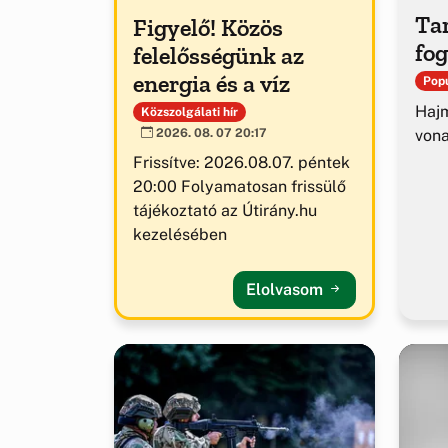
Tar
Figyelő! Közös
fog
felelősségünk az
energia és a víz
Popu
Hajm
Közszolgálati hír
von
2026. 08. 07 20:17
Frissítve: 2026.08.07. péntek
20:00 Folyamatosan frissülő
tájékoztató az Útirány.hu
kezelésében
Elolvasom