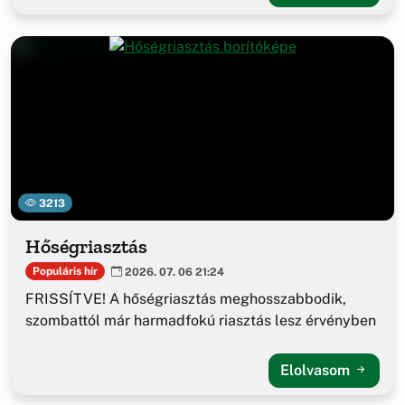
3213
Hőségriasztás
Populáris hír
2026. 07. 06 21:24
FRISSÍTVE! A hőségriasztás meghosszabbodik,
szombattól már harmadfokú riasztás lesz érvényben
Elolvasom