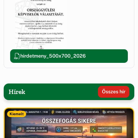
hirdetmeny_500x700_2026
Hírek
Összes hír
Kiemelt