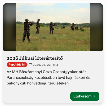
2026 Júliusi lőtérértesítő
Populáris hír
2026. 06. 23 17:13
Az MH Böszörményi Géza Csapatgyakorlótér
Parancsnokság kezelésében lévő hajmáskéri és
bakonykúti honvédségi területeken.
Elolvasom