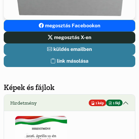
megosztás Facebookon
megosztás X-en
küldés emailben
link másolása
Képek és fájlok
Hirdetmény
1 kép
1 fájl