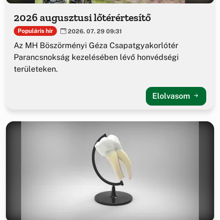
2026 augusztusi lőtérértesítő
Populáris hír
2026. 07. 29 09:31
Az MH Böszörményi Géza Csapatgyakorlótér
Parancsnokság kezelésében lévő honvédségi
területeken.
Elolvasom