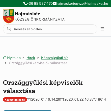
Ugrás a menüre
Ugrás a tartalomra
+36 88 587 470
hajmaskerjegyzo@hajmasker.hu
Hajmáskér
KÖZSÉG ÖNKORMÁNYZATA
Nyitólap
Hírek
Közszolgálati hír
Országgyűlési képviselők választása
Országgyűlési képviselők
választása
2026. 01. 16. 14:29
2026. 01. 22. 16:37
8614
Közszolgálati hír