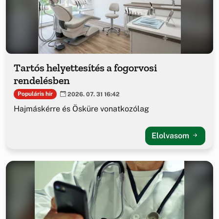
Tartós helyettesítés a fogorvosi
rendelésben
Populáris hír
2026. 07. 31 16:42
Hajmáskérre és Ösküre vonatkozólag
Elolvasom