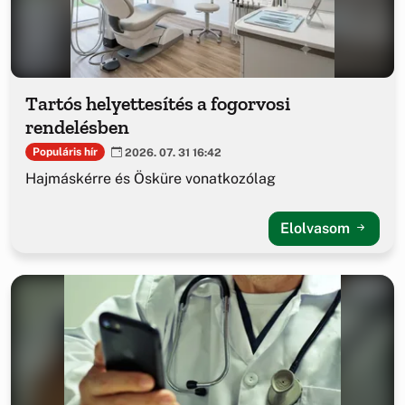
Tartós helyettesítés a fogorvosi
rendelésben
Populáris hír
2026. 07. 31 16:42
Hajmáskérre és Ösküre vonatkozólag
Elolvasom