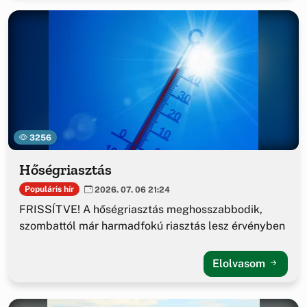
3256
Hőségriasztás
Populáris hír
2026. 07. 06 21:24
FRISSÍTVE! A hőségriasztás meghosszabbodik,
szombattól már harmadfokú riasztás lesz érvényben
Elolvasom