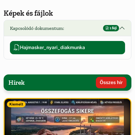
Képek és fájlok
Kapcsolódó dokumentum:
1 fájl
Hajmasker_nyari_diakmunka
Hírek
Összes hír
Kiemelt