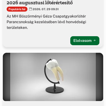
2026 augusztusi lőtérértesítő
Populáris hír
2026. 07. 29 09:31
Az MH Böszörményi Géza Csapatgyakorlótér
Parancsnokság kezelésében lévő honvédségi
területeken.
Elolvasom