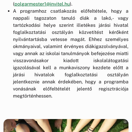
(
polgarmester1@invitel.hu
).
A programhoz csatlakozás előfeltétele, hogy a
nappali tagozaton tanuló diák a lakó,- vagy
tartózkodási helye szerint illetékes járási hivatal
foglalkoztatási osztályán közvetítést kérőként
nyilvántartásba vetesse magát. Ehhez személyes
okmányaival, valamint érvényes diákigazolványával,
vagy annak az iskolai tanulmányok befejezése miatti
visszavonásakor kiadott iskolalátogatási
igazolásával kell a munkaviszony kezdete előtt a
járási hivatalok foglalkoztatási osztályán
jelentkeznie annak érdekében, hogy a programba
vonásának előfeltételét jelentő regisztrációja
megtörténhessen.