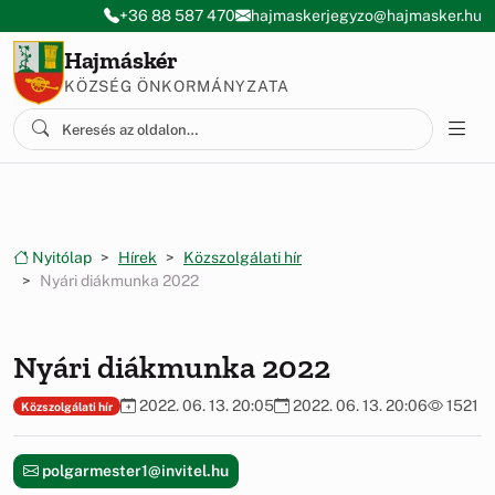
Ugrás a menüre
Ugrás a tartalomra
+36 88 587 470
hajmaskerjegyzo@hajmasker.hu
Hajmáskér
KÖZSÉG ÖNKORMÁNYZATA
Nyitólap
Hírek
Közszolgálati hír
Nyári diákmunka 2022
Nyári diákmunka 2022
2022. 06. 13. 20:05
2022. 06. 13. 20:06
1521
Közszolgálati hír
polgarmester1@invitel.hu