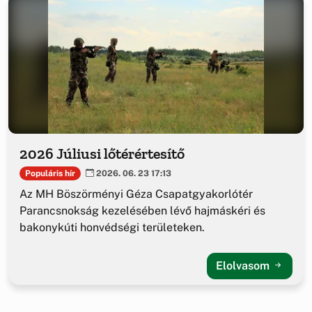
2026 Júliusi lőtérértesítő
Populáris hír
2026. 06. 23 17:13
Az MH Böszörményi Géza Csapatgyakorlótér
Parancsnokság kezelésében lévő hajmáskéri és
bakonykúti honvédségi területeken.
Elolvasom