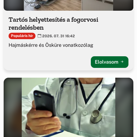
Tartós helyettesítés a fogorvosi
rendelésben
Populáris hír
2026. 07. 31 16:42
Hajmáskérre és Ösküre vonatkozólag
Elolvasom