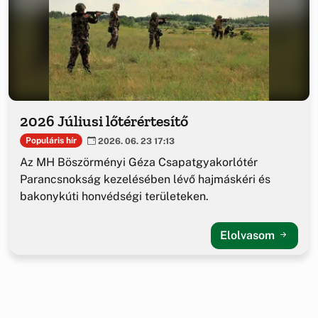
2026 Júliusi lőtérértesítő
Populáris hír
2026. 06. 23 17:13
Az MH Böszörményi Géza Csapatgyakorlótér
Parancsnokság kezelésében lévő hajmáskéri és
bakonykúti honvédségi területeken.
Elolvasom