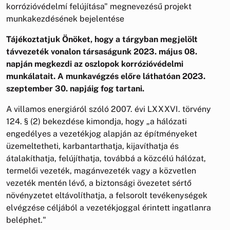
korrózióvédelmí felújítása" megnevezésű projekt
munkakezdésének bejelentése
Tájékoztatjuk Önöket, hogy a tárgyban megjelölt
távvezeték vonalon társaságunk 2023. május 08.
napján megkezdi az oszlopok korrózióvédelmi
munkálatait. A munkavégzés előre láthatóan 2023.
szeptember 30. napjáig fog tartani.
A villamos energiáról szóló 2007. évi LXXXVI. törvény
124. § (2) bekezdése kimondja, hogy „a hálózati
engedélyes a vezetékjog alapján az építményeket
üzemeltetheti, karbantarthatja, kijavíthatja és
átalakíthatja, felújíthatja, továbbá a közcélú hálózat,
termelői vezeték, magánvezeték vagy a közvetlen
vezeték mentén lévő, a biztonsági övezetet sértő
növényzetet eltávolíthatja, a felsorolt tevékenységek
elvégzése céljából a vezetékjoggal érintett ingatlanra
beléphet."