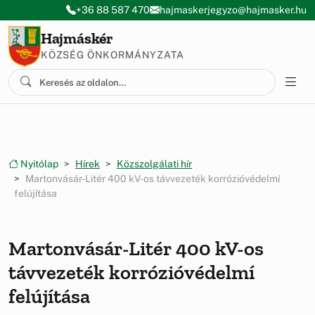
Ugrás a menüre
Ugrás a tartalomra
+36 88 587 470
hajmaskerjegyzo@hajmasker.hu
Hajmáskér
KÖZSÉG ÖNKORMÁNYZATA
Nyitólap
Hírek
Közszolgálati hír
Martonvásár-Litér 400 kV-os távvezeték korrózióvédelmí
felújítása
Martonvásár-Litér 400 kV-os
távvezeték korrózióvédelmí
felújítása