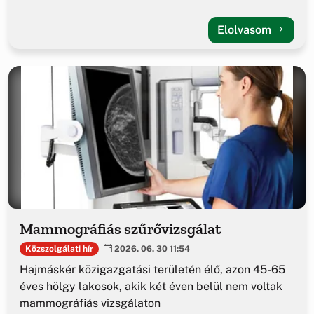
Elolvasom
Mammográfiás szűrővizsgálat
Közszolgálati hír
2026. 06. 30 11:54
Hajmáskér közigazgatási területén élő, azon 45-65
éves hölgy lakosok, akik két éven belül nem voltak
mammográfiás vizsgálaton