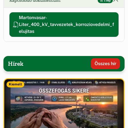
Kapcsolódó dokumentum:
1 fájl
Martonvasar-
Liter_400_kV_tavvezetek_korroziovedelmi_f
elujitas
Hírek
Összes hír
Kiemelt