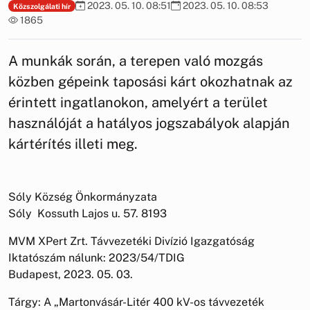
2023. 05. 10. 08:51
2023. 05. 10. 08:53
Közszolgálati hír
1865
A munkák során, a terepen való mozgás
közben gépeink taposási kárt okozhatnak az
érintett ingatlanokon, amelyért a terület
használóját a hatályos jogszabályok alapján
kártérítés illeti meg.
Sóly Község Önkormányzata
Sóly Kossuth Lajos u. 57. 8193
MVM XPert Zrt. Távvezetéki Divízió Igazgatóság
Iktatószám nálunk: 2023/54/TDIG
Budapest, 2023. 05. 03.
Tárgy: A „Martonvásár-Litér 400 kV-os távvezeték