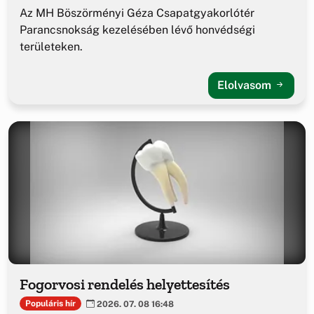
Az MH Böszörményi Géza Csapatgyakorlótér
Parancsnokság kezelésében lévő honvédségi
területeken.
Elolvasom
Fogorvosi rendelés helyettesítés
Populáris hír
2026. 07. 08 16:48