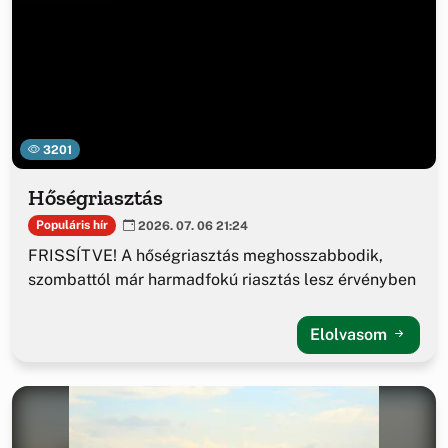
3201
Hőségriasztás
Populáris hír
2026. 07. 06 21:24
FRISSÍTVE! A hőségriasztás meghosszabbodik,
szombattól már harmadfokú riasztás lesz érvényben
Elolvasom