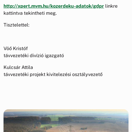
http://xpert.mvm.hu/kozerdeku-adatok/gdpr
linkre
kattintva tekintheti meg.
Tisztelettel:
Vöő Kristóf
távvezetéki divízió igazgató
Kulcsár Attila
távvezetéki projekt kivitelezési osztályvezető