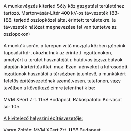
A munkavégzés kiterjed Sóly közigazgatási területéhez
tartozó, Martonvásár-Litér 400 kV-os távvezeték 183-
188. terjedő oszlopközei által érintett területekre. (a
távvezeték hálózat megnevezése fel van tüntetve az
oszlopokon)
A munkák során, a terepen való mozgás közben gépeink
taposási kárt okozhatnak az érintett ingatlanokon,
amelyért a terület használóját a hatályos jogszabályok
alapján kártérítés illeti meg. Ezen igényeket a károsodott
ingatlanok használói a térségben jelenlevő, a munkákért
felelős építésvezetőnek személyesen, telefonon, vagy
levélben a következő címre jelenthetik be:
MVM XPert Zrt. 1158 Budapest, Rákospalotai Körvasút
sor 105.
A kivitelező helyszíni építésvezetője:
Varga Zoltán; MVM XPert Zrt. 1158 Budapest,