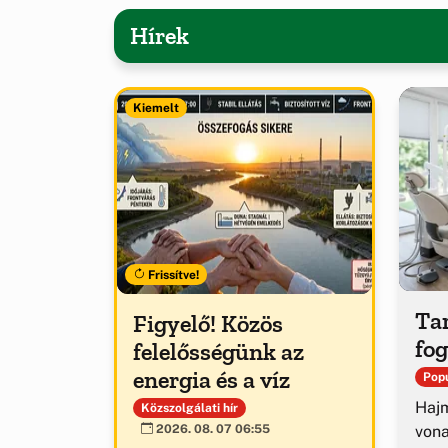
Hírek
Kiemelt
Frissítve!
Tar
Figyelő! Közös
fog
felelősségünk az
energia és a víz
Popu
Hajm
Közszolgálati hír
von
2026. 08. 07 06:55