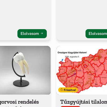
Elolvasom
Elolvaso
Frissítve!
orvosi rendelés
Tűzgyújtási tilalo