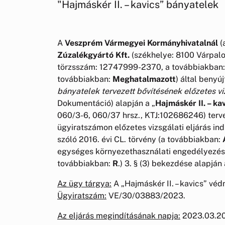
"Hajmáskér II. – kavics” bányatelek
A
Veszprém Vármegyei Kormányhivatalnál
(
Zúzalékgyártó Kft.
(székhelye: 8100 Várpalo
törzsszám: 12747999-2370, a továbbiakban:
továbbiakban:
Meghatalmazott
) által benyú
bányatelek tervezett bővítésének előzetes v
Dokumentáció) alapján a „
Hajmáskér II. – ka
060/3-6, 060/37 hrsz., KTJ:102686246) terv
ügyiratszámon előzetes vizsgálati eljárás ind
szóló 2016. évi CL. törvény (a továbbiakban:
egységes környezethasználati engedélyezési e
továbbiakban:
R
.) 3. § (3) bekezdése alapján
Az ügy tárgya:
A „Hajmáskér II. – kavics” vé
Ügyiratszám:
VE/30/03883/2023.
Az eljárás megindításának napja:
2023.03.20