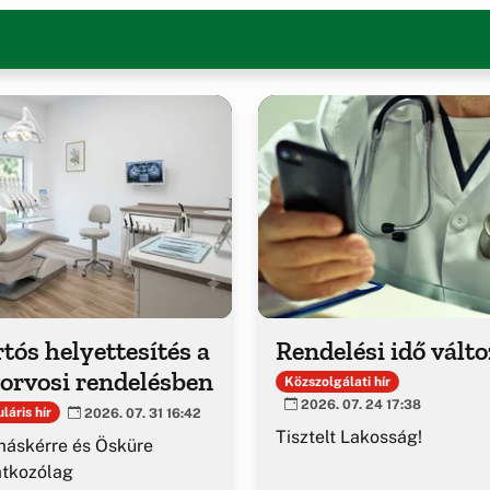
tós helyettesítés a
Rendelési idő vált
orvosi rendelésben
Közszolgálati hír
2026. 07. 24 17:38
láris hír
2026. 07. 31 16:42
Tisztelt Lakosság!
áskérre és Ösküre
atkozólag