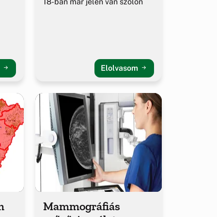
18-ban már jelen van szőlőn
m
Elolvasom
m
Mammográfiás