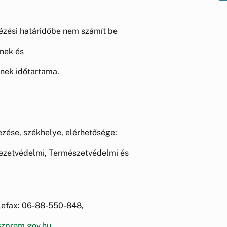
tézési határidőbe nem számít be
ének és
nek időtartama.
zése, székhelye, elérhetősége:
zetvédelmi, Természetvédelmi és
lefax: 06-88-550-848,
zprem.gov.hu