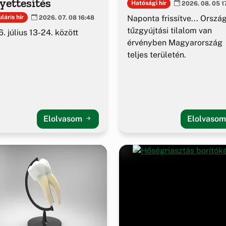
yettesítés
Hatósági hír
2026. 08. 05 1
Naponta frissítve... Orszá
láris hír
2026. 07. 08 16:48
tűzgyújtási tilalom van
. július 13-24. között
érvényben Magyarország
teljes területén.
Elolvasom
Elolvaso