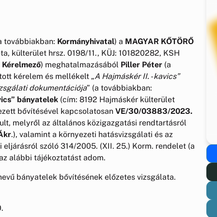
a továbbiakban:
Kormányhivatal
) a
MAGYAR KŐTÖRŐ
ta, külterület hrsz. 0198/11., KÜJ: 101820282, KSH
Kérelmező
) meghatalmazásából
Piller Péter
(a
jtott kérelem és mellékelt „
A Hajmáskér II. - kavics”
izsgálati dokumentációja
” (a továbbiakban:
vics” bányatelek
(cím: 8192 Hajmáskér külterület
ezett bővítésével kapcsolatosan
VE/30/03883/2023.
ult, melyről az általános közigazgatási rendtartásról
Ákr
.), valamint a környezeti hatásvizsgálati és az
ljárásról szóló 314/2005. (XII. 25.) Korm. rendelet (a
 az alábbi tájékoztatást adom.
dnevű bányatelek bővítésének előzetes vizsgálata.
.