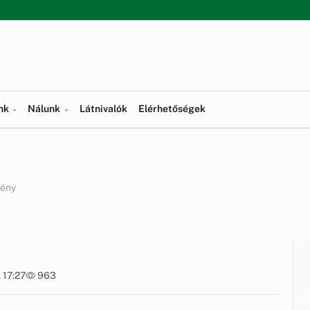
ünk
Nálunk
Látnivalók
Elérhetőségek
ény
 17:27
963