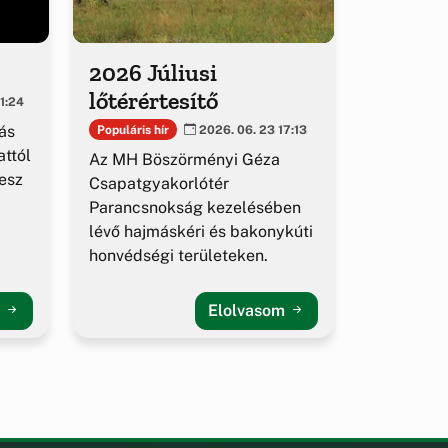
2026 Júliusi
lőtérértesítő
1:24
ás
Populáris hír
2026. 06. 23 17:13
ttól
Az MH Böszörményi Géza
esz
Csapatgyakorlótér
Parancsnokság kezelésében
lévő hajmáskéri és bakonykúti
honvédségi területeken.
m
Elolvasom