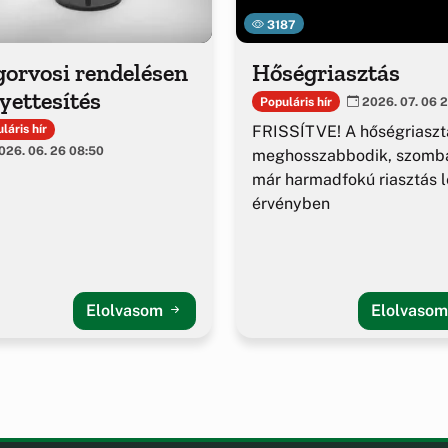
3187
gorvosi rendelésen
Hőségriasztás
yettesítés
Populáris hír
2026. 07. 06 2
FRISSÍTVE! A hőségriaszt
láris hír
26. 06. 26 08:50
meghosszabbodik, szomba
már harmadfokú riasztás l
érvényben
Elolvasom
Elolvaso