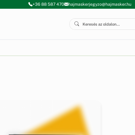
+36 88 587 470
hajmaskerjegyzo@hajmasker.hu