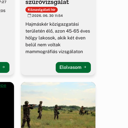
szűrővizsgálat
7:27
gos
Közszolgálati hír
2026. 06. 30 11:54
Hajmáskér közigazgatási
területén élő, azon 45-65 éves
hölgy lakosok, akik két éven
belül nem voltak
mammográfiás vizsgálaton
m
Elolvasom