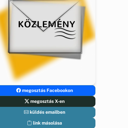
megosztás Facebookon
megosztás X-en
küldés emailben
link másolása