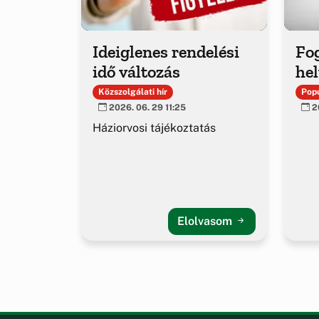
Ideiglenes rendelési
Fo
idő változás
hel
Közszolgálati hír
Popu
2026. 06. 29 11:25
20
Háziorvosi tájékoztatás
Elolvasom