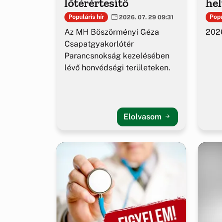
lőtérértesítő
hel
Populáris hír
Popu
2026. 07. 29 09:31
Az MH Böszörményi Géza
2026
Csapatgyakorlótér
Parancsnokság kezelésében
lévő honvédségi területeken.
Elolvasom