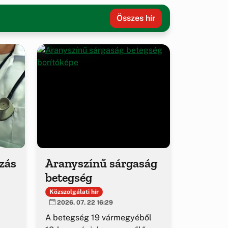
Összes hír
ozás
Aranyszínű sárgaság
betegség
Közszolgálati hír
2026. 07. 22 16:29
A betegség 19 vármegyéből