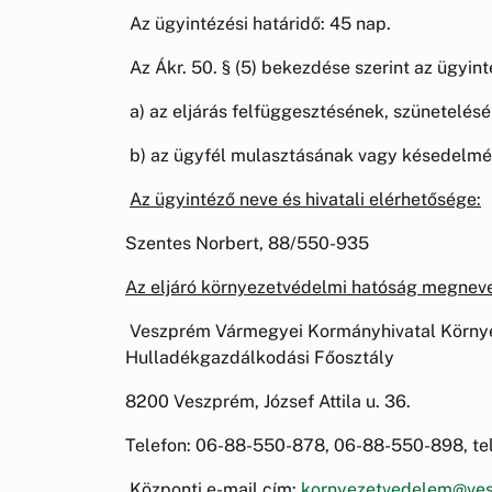
Az ügyintézési határidő: 45 nap.
Az Ákr. 50. § (5) bekezdése szerint az ügyin
a) az eljárás felfüggesztésének, szünetelés
b) az ügyfél mulasztásának vagy késedelmé
Az ügyintéző neve és hivatali elérhetősége:
Szentes Norbert, 88/550-935
Az eljáró környezetvédelmi hatóság megneve
Veszprém Vármegyei Kormányhivatal Környe
Hulladékgazdálkodási Főosztály
8200 Veszprém, József Attila u. 36.
Telefon: 06-88-550-878, 06-88-550-898, te
Központi e-mail cím:
kornyezetvedelem@ves