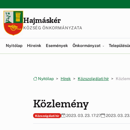
Ugrás a menüre
Ugrás a tartalomra
Hajmáskér
KÖZSÉG ÖNKORMÁNYZATA
Nyitólap
Híreink
Események
Önkormányzat
Település
Nyitólap
Hírek
Közszolgálati hír
Közlem
Közlemény
2023. 03. 23. 17:27
2023. 03. 23.
Közszolgálati hír