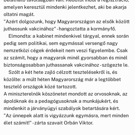
amelyen keresztül mindenki jelentkezhet, aki be akarja
oltatni magát.
"Azért dolgozunk, hogy Magyarországon az elsők között
juthassunk vakcinához" - hangoztatta a kormányfő.
Elmondta: a kabinet mindenkivel tárgyal, ennek során
pedig sem politikai, sem egymással versengő nagy
nemzetközi cégek érdekeit nem veszi figyelembe. Csak
az számít, hogy a magyarok minél gyorsabban és minél
biztonságosabban juthassanak vakcinához - szögezte le.
Szólt a két hete zajló célzott tesztelésekről is, és
közölte: a múlt héten Magyarország már a legtöbbet
tesztelő országok közé tartozott.
A miniszterelnök köszönetet mondott az orvosoknak, az
ápolóknak és a pedagógusoknak a munkájukért, és
mindenkit a járványügyi szabályok betartására kért.
"Az ünnepek alatt is vigyázzunk egymásra, mert minden
élet számít!" - zárta szavait Orbán Viktor.