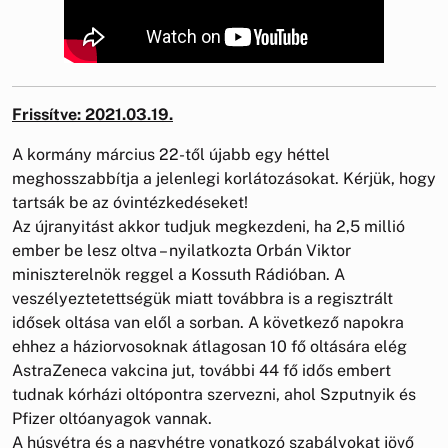
Frissítve: 2021.03.19.
A kormány március 22-től újabb egy héttel
meghosszabbítja a jelenlegi korlátozásokat. Kérjük, hogy
tartsák be az óvintézkedéseket!
Az újranyitást akkor tudjuk megkezdeni, ha 2,5 millió
ember be lesz oltva – nyilatkozta Orbán Viktor
miniszterelnök reggel a Kossuth Rádióban. A
veszélyeztetettségük miatt továbbra is a regisztrált
idősek oltása van elől a sorban. A következő napokra
ehhez a háziorvosoknak átlagosan 10 fő oltására elég
AstraZeneca vakcina jut, további 44 fő idős embert
tudnak kórházi oltópontra szervezni, ahol Szputnyik és
Pfizer oltóanyagok vannak.
A húsvétra és a nagyhétre vonatkozó szabályokat jövő