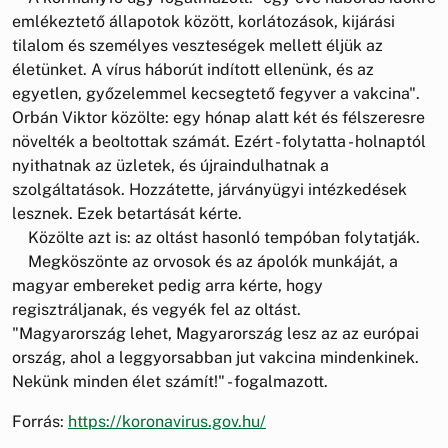
emlékeztető állapotok között, korlátozások, kijárási
tilalom és személyes veszteségek mellett éljük az
életünket. A vírus háborút indított ellenünk, és az
egyetlen, győzelemmel kecsegtető fegyver a vakcina".
Orbán Viktor közölte: egy hónap alatt két és félszeresre
növelték a beoltottak számát. Ezért - folytatta - holnaptól
nyithatnak az üzletek, és újraindulhatnak a
szolgáltatások. Hozzátette, járványügyi intézkedések
lesznek. Ezek betartását kérte.
Közölte azt is: az oltást hasonló tempóban folytatják.
Megköszönte az orvosok és az ápolók munkáját, a
magyar embereket pedig arra kérte, hogy
regisztráljanak, és vegyék fel az oltást.
"Magyarország lehet, Magyarország lesz az az európai
ország, ahol a leggyorsabban jut vakcina mindenkinek.
Nekünk minden élet számít!" - fogalmazott.
Forrás:
https://koronavirus.gov.hu/