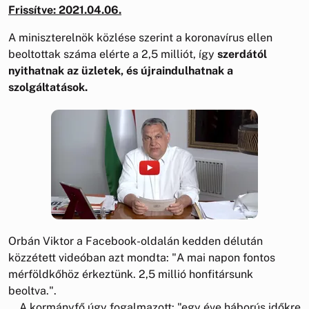
Frissítve: 2021.04.06.
A miniszterelnök közlése szerint a koronavírus ellen
beoltottak száma elérte a 2,5 milliót, így
szerdától
nyithatnak az üzletek, és újraindulhatnak a
szolgáltatások.
Orbán Viktor a Facebook-oldalán kedden délután
közzétett videóban azt mondta: "A mai napon fontos
mérföldkőhöz érkeztünk. 2,5 millió honfitársunk
beoltva.".
A kormányfő úgy fogalmazott: "egy éve háborús időkre