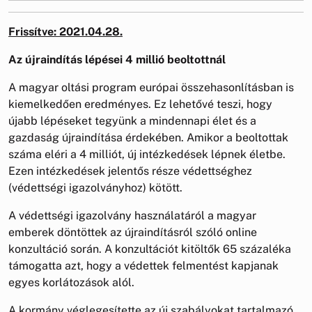
Frissítve: 2021.04.28.
Az újraindítás lépései 4 millió beoltottnál
A magyar oltási program európai összehasonlításban is
kiemelkedően eredményes. Ez lehetővé teszi, hogy
újabb lépéseket tegyünk a mindennapi élet és a
gazdaság újraindítása érdekében. Amikor a beoltottak
száma eléri a 4 milliót, új intézkedések lépnek életbe.
Ezen intézkedések jelentős része védettséghez
(védettségi igazolványhoz) kötött.
A védettségi igazolvány használatáról a magyar
emberek döntöttek az újraindításról szóló online
konzultáció során. A konzultációt kitöltők 65 százaléka
támogatta azt, hogy a védettek felmentést kapjanak
egyes korlátozások alól.
A kormány véglegesítette az új szabályokat tartalmazó