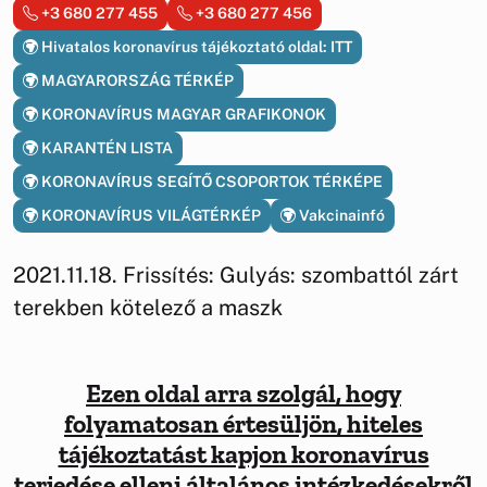
+3 680 277 455
+3 680 277 456
Hivatalos koronavírus tájékoztató oldal: ITT
MAGYARORSZÁG TÉRKÉP
KORONAVÍRUS MAGYAR GRAFIKONOK
KARANTÉN LISTA
KORONAVÍRUS SEGÍTŐ CSOPORTOK TÉRKÉPE
KORONAVÍRUS VILÁGTÉRKÉP
Vakcinainfó
2021.11.18. Frissítés: Gulyás: szombattól zárt
terekben kötelező a maszk
Ezen oldal arra szolgál, hogy
folyamatosan értesüljön, hiteles
tájékoztatást kapjon koronavírus
terjedése elleni általános intézkedésekről