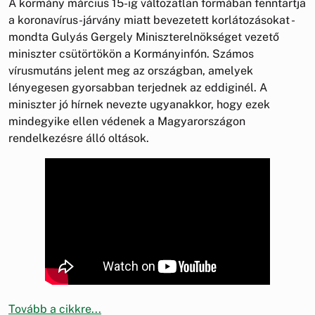
A kormány március 15-ig változatlan formában fenntartja
a koronavírus-járvány miatt bevezetett korlátozásokat -
mondta Gulyás Gergely Miniszterelnökséget vezető
miniszter csütörtökön a Kormányinfón. Számos
vírusmutáns jelent meg az országban, amelyek
lényegesen gyorsabban terjednek az eddiginél. A
miniszter jó hírnek nevezte ugyanakkor, hogy ezek
mindegyike ellen védenek a Magyarországon
rendelkezésre álló oltások.
Tovább a cikkre...