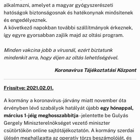
alkalmazni, amelyet a magyar gyógyszerészeti
hatóságok biztonságosnak és hatékonynak minősítenek
és engedélyeznek.
A következő napokban további szállítmányok érkeznek,
így egyre gyorsabban zajlik majd az oltási program.
Minden vakcina jobb a vírusnál, ezért biztatunk
mindenkit arra, hogy éljen az oltás lehetőségével.
Koronavírus Tájékoztatási Központ
Frissítve: 2021.02.01.
A kormány a koronavírus-járvány miatt november óta
érvényben lévő szabályok hatályát újabb
egy hónappal,
március 1-jéig meghosszabbítja
- jelentette be Gulyás
Gergely Miniszterelnökséget vezető miniszter
csütörtökön online sajtótájékoztatón. A kormány szerdai
ülésén meghallgatta az operatív törzs beszámolóját, és