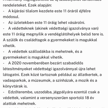
rendeleteket. Ezek alapján:
- A kijárási tilalom kezdete este 11 óráról éjfélre
módosul.
- Az üzletekben este 11 óráig lehet vásárolni.
- A védetteknek (akinek védettségi igazolványa van)
este 11 óráig megnyílik a vendéglátóhelyek belső tere is.
A szülők és családtagok a gyermekeket is magukkal
vihetik.
- A védettek szállodákba is mehetnek, és a
gyermekeket is magukkal vihetik.
- A 2020 novemberében bezárt szabadidős
létesítményeket védettségi igazolvánnyal újra lehet
látogatni. Ezek közé tartoznak például az állatkertek, a
vadasparkok, a múzeumok, a színházak, a mozik és a
könyvtárak is.
- Edzőterembe, uszodába, jégpályára ezentúl csak a
védettek, valamint a versenyszerűen sportoló 18 év
alattiak mehetnek.