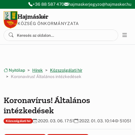
Ugrás a menüre
Ugrás a tartalomra
+36 88 587 470
hajmaskerjegyzo@hajmasker.hu
Hajmáskér
KÖZSÉG ÖNKORMÁNYZATA
Nyitólap
Hírek
Közszolgálati hír
Koronavírus! Általános intézkedések
Koronavírus! Általános
intézkedések
2020. 03. 06. 17:51
2022. 01. 03. 10:14
51051
Közszolgálati hír