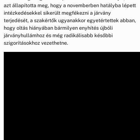
azt állapította meg, hogy a novemberben hatályba lépett
intézkedésekkel sikerült megfékezni a járvány
terjedését, a szakértők ugyanakkor egyetértettek abban,
hogy oltás hiányában bármilyen enyhítés újbóli
járványhullámhoz és még radikálisabb későbbi
szigorításokhoz vezethetne.