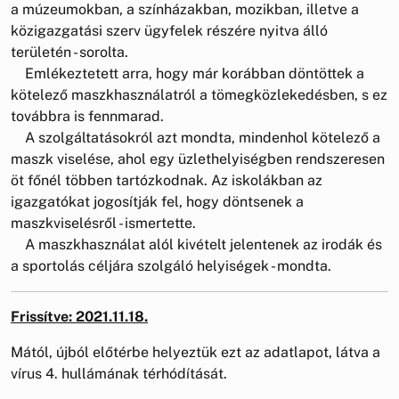
a múzeumokban, a színházakban, mozikban, illetve a
közigazgatási szerv ügyfelek részére nyitva álló
területén - sorolta.
Emlékeztetett arra, hogy már korábban döntöttek a
kötelező maszkhasználatról a tömegközlekedésben, s ez
továbbra is fennmarad.
A szolgáltatásokról azt mondta, mindenhol kötelező a
maszk viselése, ahol egy üzlethelyiségben rendszeresen
öt főnél többen tartózkodnak. Az iskolákban az
igazgatókat jogosítják fel, hogy döntsenek a
maszkviselésről - ismertette.
A maszkhasználat alól kivételt jelentenek az irodák és
a sportolás céljára szolgáló helyiségek - mondta.
Frissítve: 2021.11.18.
Mától, újból előtérbe helyeztük ezt az adatlapot, látva a
vírus 4. hullámának térhódítását.