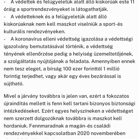
- A védettek és felügyeletük alatt álló kiskorúak este 11
óráig a sportrendezvényeket is látogathatják.
- A védetteknek és a felügyeletük alatt álló
kiskorúaknak nem kell maszkot viselniük a sport- és
kulturális rendezvényeken.
- A koronavírus elleni védettség igazolása a védettségi
igazolvány bemutatásával történik, a védettség
tényének ellenőrzése pedig a helyiség üzemeltetőjének,
a szolgáltatás nyújtójának a feladata. Amennyiben ennek
nem tesz eleget, a bírság 100 ezer forinttól 1 millió
forintig terjedhet, vagy akár egy éves bezárással is
sújtható.
Mivel a járvány továbbra is jelen van, ezért a fokozatos
újraindítás mellett is fenn kell tartani bizonyos biztonsági
intézkedéseket. Ezért egyes helyszíneken a védettséget
nem szerzett dolgozóknak továbbra is maszkot kell
hordaniuk. Fennmaradnak a magán- és családi
rendezvényekkel kapcsolatban 2020 novemberében