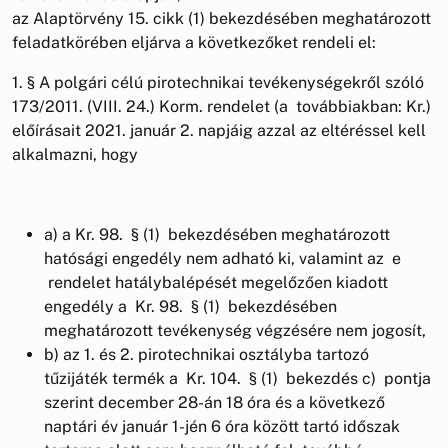
az Alaptörvény 15. cikk (1) bekezdésében meghatározott
feladatkörében eljárva a következőket rendeli el:
1. § A polgári célú pirotechnikai tevékenységekről szóló
173/2011. (VIII. 24.) Korm. rendelet (a továbbiakban: Kr.)
előírásait 2021. január 2. napjáig azzal az eltéréssel kell
alkalmazni, hogy
a) a Kr. 98. § (1) bekezdésében meghatározott
hatósági engedély nem adható ki, valamint az e
rendelet hatálybalépését megelőzően kiadott
engedély a Kr. 98. § (1) bekezdésében
meghatározott tevékenység végzésére nem jogosít,
b) az 1. és 2. pirotechnikai osztályba tartozó
tűzijáték termék a Kr. 104. § (1) bekezdés c) pontja
szerint december 28-án 18 óra és a következő
naptári év január 1-jén 6 óra között tartó időszak