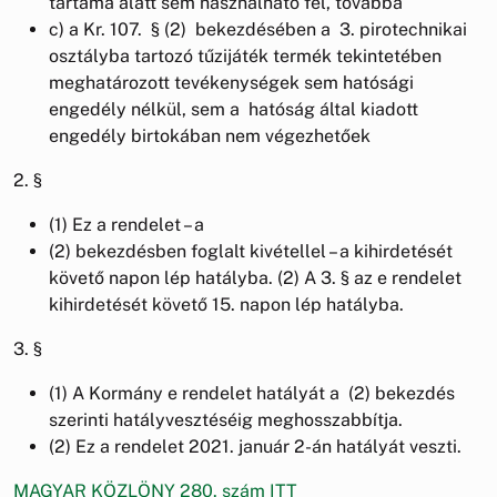
tartama alatt sem használható fel, továbbá
c) a Kr. 107. § (2) bekezdésében a 3. pirotechnikai
osztályba tartozó tűzijáték termék tekintetében
meghatározott tevékenységek sem hatósági
engedély nélkül, sem a hatóság által kiadott
engedély birtokában nem végezhetőek
2. §
(1) Ez a rendelet – a
(2) bekezdésben foglalt kivétellel – a kihirdetését
követő napon lép hatályba. (2) A 3. § az e rendelet
kihirdetését követő 15. napon lép hatályba.
3. §
(1) A Kormány e rendelet hatályát a (2) bekezdés
szerinti hatályvesztéséig meghosszabbítja.
(2) Ez a rendelet 2021. január 2-án hatályát veszti.
MAGYAR KÖZLÖNY 280. szám ITT