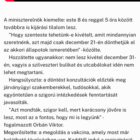
A miniszterelnök kiemelte: este 8 és reggel 5 óra között
továbbra is kijárási tilalom lesz.
"Hogy szenteste tehetünk-e kivételt, amit mindannyian
szeretnénk, azt majd csak december 21-én dönthetjük el
az akkori állapotok ismeretében" - közölte.
Hozzátette ugyanakkor: nem lesz kivétel december 31-
én, vagyis a szilveszteri bulikat és utcabálokat idén nem
lehet megtartani.
Hangsúlyozta: a döntést konzultációk előzték meg
járványügyi szakemberekkel, tudósokkal, akik
egyöntetűen a szigorú intézkedések fenntartását
javasolták.
"Azt mondták, szigor kell, mert karácsony jövőre is
lesz, most az a fontos, hogy mi is legyünk" -
fogalmazott Orbán Viktor.
Megerősítette: a megoldás a vakcina, amely most már
belátható távolságban van. Keddtől indul a regisztráció,