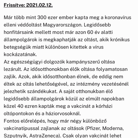
Frissítve: 2021.02.12.
Már több mint 300 ezer ember kapta meg a koronavírus
elleni védőoltást Magyarországon. Legidősebb
honfitársaink mellett most már azon 60 év alatti
állampolgárok is megkaphatják az oltást, akik krónikus
betegségük miatt különösen kitettek a vírus
kockázatának.
Az egészségügyi dolgozók kampányszerű oltása
lezárult. Az idősotthonokban élők oltása folyamatosan
zajlik. Azok, akik idősotthonban élnek, de eddig nem
éltek az oltás lehetőségével, az intézmény vezetésénél
jelezhetik szándékukat. A saját otthonukban élő
legidősebb állampolgárok közül az elmúlt napokban
közel 40 ezren kapták meg a vakcinát a kórházi
oltópontokon és a háziorvosoknál.
Fontos előrelépés, hogy már négy különböző
vakcinatípussal zajlanak az oltások (Pfizer, Moderna,
Szputnyik, AstraZeneca). Csak olyan vakcinát lehet