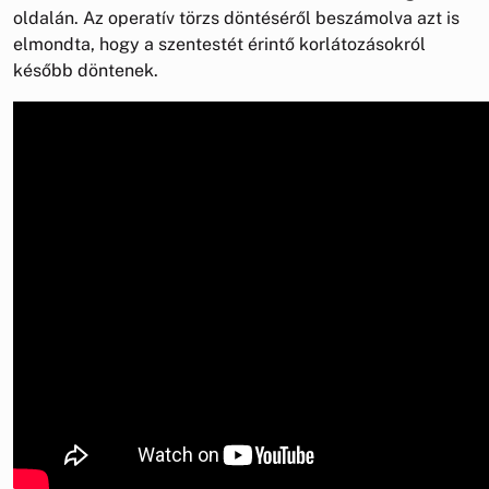
oldalán. Az operatív törzs döntéséről beszámolva azt is
elmondta, hogy a szentestét érintő korlátozásokról
később döntenek.