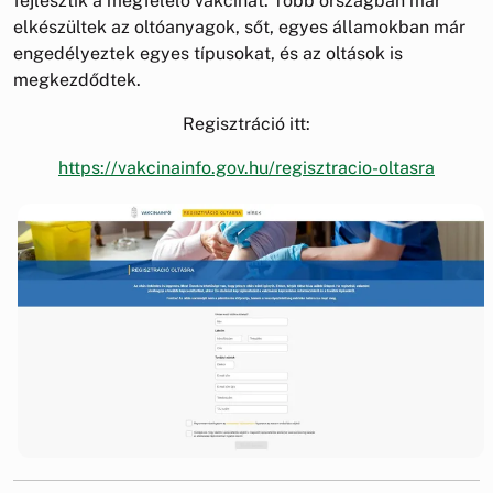
fejlesztik a megfelelő vakcinát. Több országban már
elkészültek az oltóanyagok, sőt, egyes államokban már
engedélyeztek egyes típusokat, és az oltások is
megkezdődtek.
Regisztráció itt:
https://vakcinainfo.gov.hu/regisztracio-oltasra