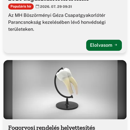
Populáris hír
2026. 07. 29 09:31
Az MH Böszörményi Géza Csapatgyakorlótér
Parancsnokság kezelésében lévő honvédségi
területeken.
Elolvasom
Fogorvosi rendelés helyettesítés