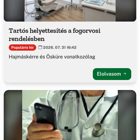
Tartós helyettesítés a fogorvosi
rendelésben
Populáris hír
2026. 07. 31 16:42
Hajmáskérre és Ösküre vonatkozólag
Elolvasom