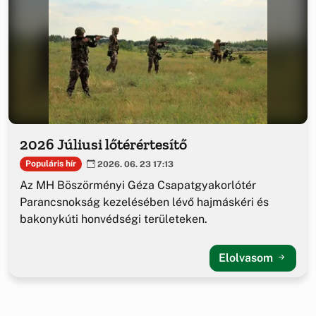
2026 Júliusi lőtérértesítő
Populáris hír
2026. 06. 23 17:13
Az MH Böszörményi Géza Csapatgyakorlótér
Parancsnokság kezelésében lévő hajmáskéri és
bakonykúti honvédségi területeken.
Elolvasom