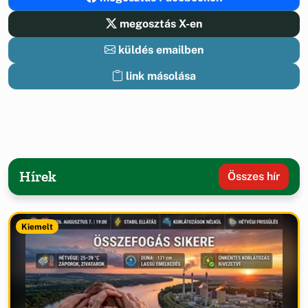
megosztás X-en
küldés emailben
link másolása
Hírek
Összes hír
Kiemelt