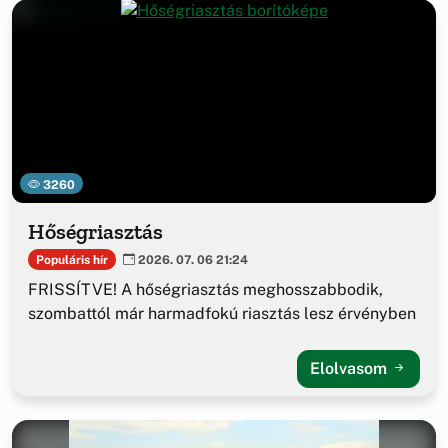
3260
Hőségriasztás
Populáris hír
2026. 07. 06 21:24
FRISSÍTVE! A hőségriasztás meghosszabbodik,
szombattól már harmadfokú riasztás lesz érvényben
Elolvasom