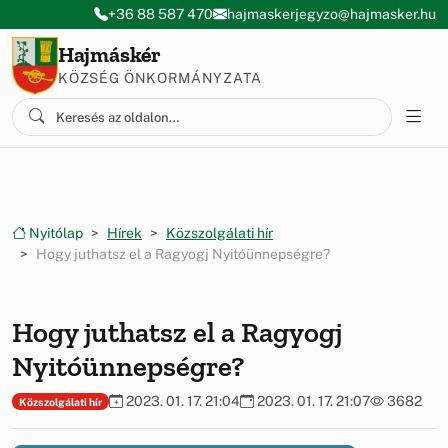
Ugrás a menüre
Ugrás a tartalomra
+36 88 587 470
hajmaskerjegyzo@hajmasker.hu
Hajmáskér
KÖZSÉG ÖNKORMÁNYZATA
Nyitólap
Hírek
Közszolgálati hír
Hogy juthatsz el a Ragyogj Nyitóünnepségre?
Hogy juthatsz el a Ragyogj
Nyitóünnepségre?
2023. 01. 17. 21:04
2023. 01. 17. 21:07
3682
Közszolgálati hír