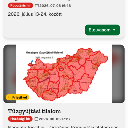
Populáris hír
2026. 07. 08 16:48
2026. július 13-24. között
Elolvasom
Frissítve!
Tűzgyújtási tilalom
Hatósági hír
2026. 08. 05 17:27
Naponta frissítve... Országos tűzgyújtási tilalom van