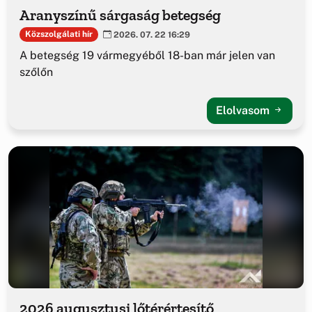
Aranyszínű sárgaság betegség
Közszolgálati hír
2026. 07. 22 16:29
A betegség 19 vármegyéből 18-ban már jelen van
szőlőn
Elolvasom
2026 augusztusi lőtérértesítő