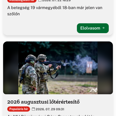
2026. 07. 22 16:29
A betegség 19 vármegyéből 18-ban már jelen van
szőlőn
Elolvasom
2026 augusztusi lőtérértesítő
Populáris hír
2026. 07. 29 09:31