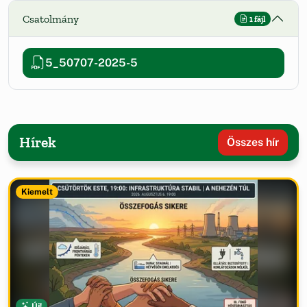
Csatolmány
1 fájl
5_50707-2025-5
Hírek
Összes hír
Kiemelt
Új!