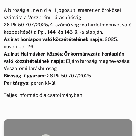
A bíróság e l r e n d e l i jogosult ismeretlen örökösei
számára a Veszprémi Járásbíróság
26.Pk.50.707/2025/4. számú végzés hirdetménnyel való
kézbesítését a Pp . 144. és 145. §. - a alapján.
Az irat honlapon való közzétételének napja:
2025.
november 26.
Az irat Hajmáskér Község Önkormányzata honlapján
való közzétételének napja:
Eljáró bíróság megnevezése:
Veszprémi Járásbíróság
Bírósági ügyszám:
26.Pk.50.707/2025
Per tárgya:
peren kívüli
Teljes információ a csatólmányban!