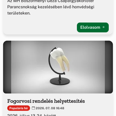
Az MH Böszörményi Géza Csapatgyakorlótér
Parancsnokság kezelésében lévő honvédségi
területeken.
Elolvasom
Fogorvosi rendelés helyettesítés
Populáris hír
2026. 07. 08 16:48
2026. július 13-24. között