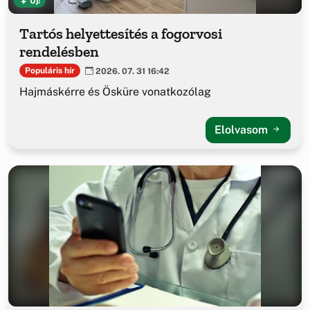
Új!
Tartós helyettesítés a fogorvosi
rendelésben
Populáris hír
2026. 07. 31 16:42
Hajmáskérre és Ösküre vonatkozólag
Elolvasom