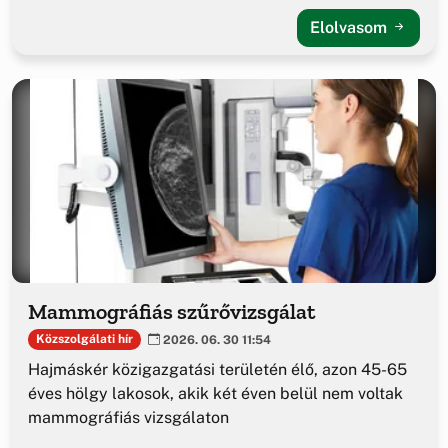
Elolvasom
Mammográfiás szűrővizsgálat
Közszolgálati hír
2026. 06. 30 11:54
Hajmáskér közigazgatási területén élő, azon 45-65
éves hölgy lakosok, akik két éven belül nem voltak
mammográfiás vizsgálaton