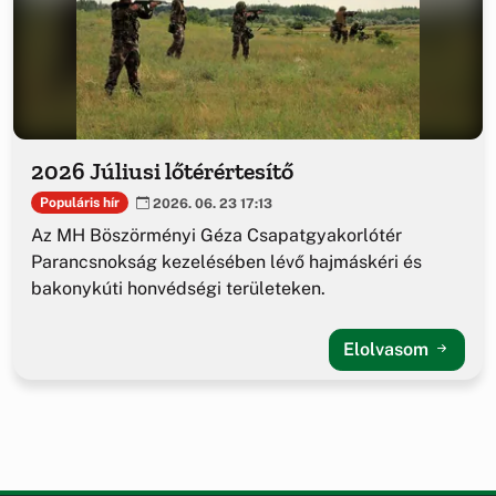
2026 Júliusi lőtérértesítő
Populáris hír
2026. 06. 23 17:13
Az MH Böszörményi Géza Csapatgyakorlótér
Parancsnokság kezelésében lévő hajmáskéri és
bakonykúti honvédségi területeken.
Elolvasom