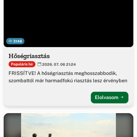
3148
Hőségriasztás
Populáris hír
2026. 07. 06 21:24
FRISSÍTVE! A hőségriasztás meghosszabbodik,
szombattól már harmadfokú riasztás lesz érvényben
Elolvasom