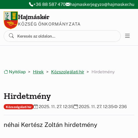
Ugrás a menüre
Ugrás a tartalomra
+36 88 587 470
hajmaskerjegyzo@hajmasker.hu
Hajmáskér
KÖZSÉG ÖNKORMÁNYZATA
Nyitólap
Hírek
Közszolgálati hír
Hirdetmény
Hirdetmény
2025. 11. 27. 12:35
2025. 11. 27. 12:35
236
Közszolgálati hír
néhai Kertész Zoltán hirdetmény