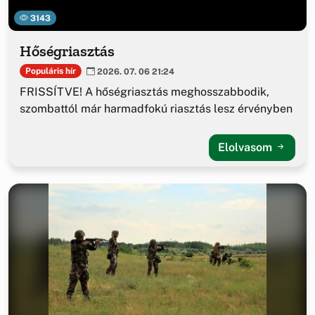
3143
Hőségriasztás
Populáris hír
2026. 07. 06 21:24
FRISSÍTVE! A hőségriasztás meghosszabbodik,
szombattól már harmadfokú riasztás lesz érvényben
Elolvasom