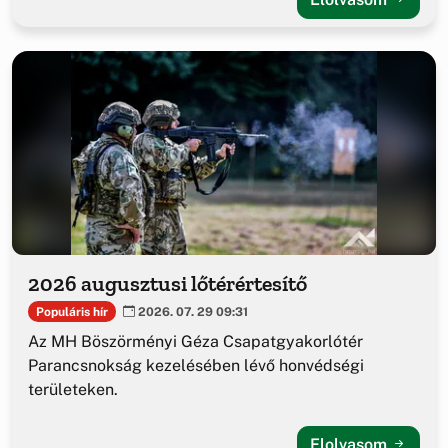
2026 augusztusi lőtérértesítő
Populáris hír
2026. 07. 29 09:31
Az MH Böszörményi Géza Csapatgyakorlótér
Parancsnokság kezelésében lévő honvédségi
területeken.
Elolvasom