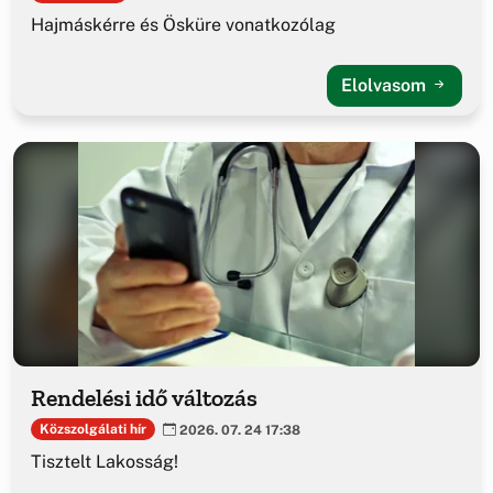
Hajmáskérre és Ösküre vonatkozólag
Elolvasom
Rendelési idő változás
Közszolgálati hír
2026. 07. 24 17:38
Tisztelt Lakosság!