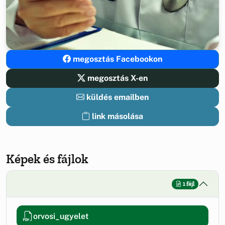
megosztás Facebookon
megosztás X-en
küldés emailben
link másolása
Képek és fájlok
1 fájl
orvosi_ugyelet