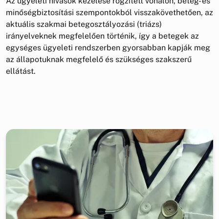
Az ügyeleti hívások kezelése rögzített vonalon, beteg- és
minőségbiztosítási szempontokból visszakövethetően, az
aktuális szakmai betegosztályozási (triázs)
irányelveknek megfelelően történik, így a betegek az
egységes ügyeleti rendszerben gyorsabban kapják meg
az állapotuknak megfelelő és szükséges szakszerű
ellátást.