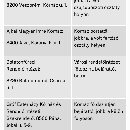
jobbra a volt
8200 Veszprém, Kórház u. 1.
szájsebészeti osztály
helyén
Ajkai Magyar Imre Kórház:
Kórház portától
jobbra, a volt fertőző
8400 Ajka, Korányi F. u. 1.
osztály helyén
Balatonfüred
Városi rendelőintézet
Rendelőintézet:
földszint, bejárattól
balra
8230 Balatonfüred, Csárda
u. 1.
Gróf Esterházy Kórház és
Kórház földszintjén,
Rendelőintézeti
bejárattól jobbra külön
Szakrendelő: 8500 Pápa,
folyosón
Jókai u. 5-9.