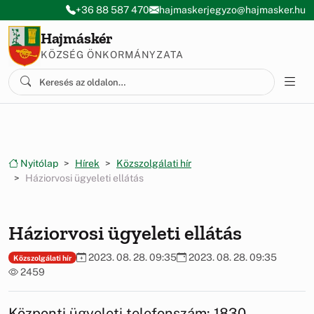
Ugrás a menüre
Ugrás a tartalomra
+36 88 587 470
hajmaskerjegyzo@hajmasker.hu
Hajmáskér
KÖZSÉG ÖNKORMÁNYZATA
Nyitólap
Hírek
Közszolgálati hír
Háziorvosi ügyeleti ellátás
Háziorvosi ügyeleti ellátás
2023. 08. 28. 09:35
2023. 08. 28. 09:35
Közszolgálati hír
2459
Központi ügyeleti telefonszám: 1830