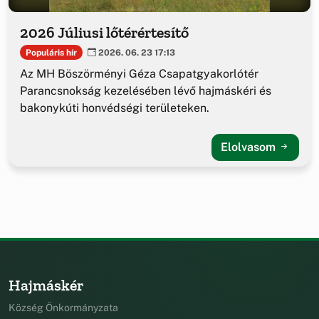
2026 Júliusi lőtérértesítő
Populáris hír
2026. 06. 23 17:13
Az MH Böszörményi Géza Csapatgyakorlótér
Parancsnokság kezelésében lévő hajmáskéri és
bakonykúti honvédségi területeken.
Elolvasom
Hajmáskér
Község Önkormányzata