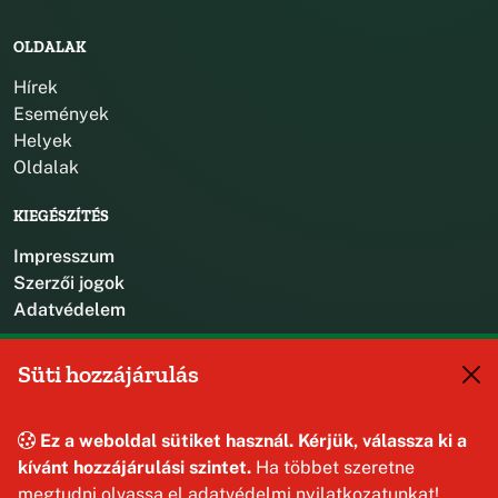
OLDALAK
Hírek
Események
Helyek
Oldalak
KIEGÉSZÍTÉS
Impresszum
Szerzői jogok
Adatvédelem
KAPCSOLAT
Süti hozzájárulás
+36 88 587 470
hajmaskerjegyzo@hajmasker.hu
Ez a weboldal sütiket használ. Kérjük, válassza ki a
8192 Hajmáskér, Kossuth Lajos u. 31.
kívánt hozzájárulási szintet.
Ha többet szeretne
megtudni olvassa el adatvédelmi nyilatkozatunkat!