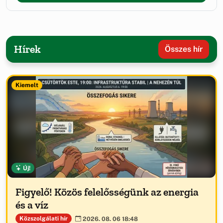
Hírek
Összes hír
Kiemelt
Új!
Figyelő! Közös felelősségünk az energia
és a víz
Közszolgálati hír
2026. 08. 06 18:48