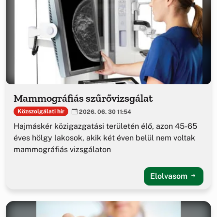
Mammográfiás szűrővizsgálat
Közszolgálati hír
2026. 06. 30 11:54
Hajmáskér közigazgatási területén élő, azon 45-65
éves hölgy lakosok, akik két éven belül nem voltak
mammográfiás vizsgálaton
Elolvasom