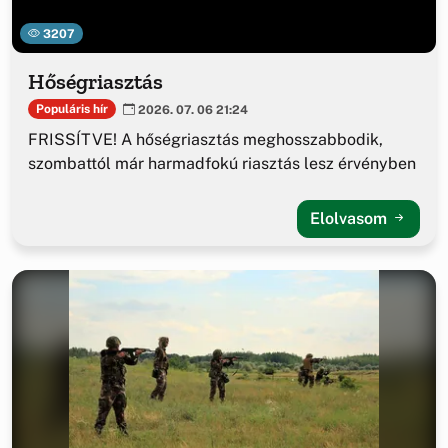
3207
Hőségriasztás
Populáris hír
2026. 07. 06 21:24
FRISSÍTVE! A hőségriasztás meghosszabbodik,
szombattól már harmadfokú riasztás lesz érvényben
Elolvasom