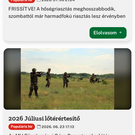
FRISSÍTVE! A hőségriasztás meghosszabbodik,
szombattól már harmadfokú riasztás lesz érvényben
Elolvasom
2026 Júliusi lőtérértesítő
Populáris hír
2026. 06. 23 17:13