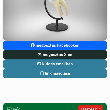
megosztás Facebookon
megosztás X-en
küldés emailben
link másolása
Hírek
Összes hír