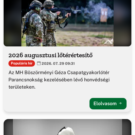
2026 augusztusi lőtérértesítő
Populáris hír
2026. 07. 29 09:31
Az MH Böszörményi Géza Csapatgyakorlótér
Parancsnokság kezelésében lévő honvédségi
területeken.
Elolvasom