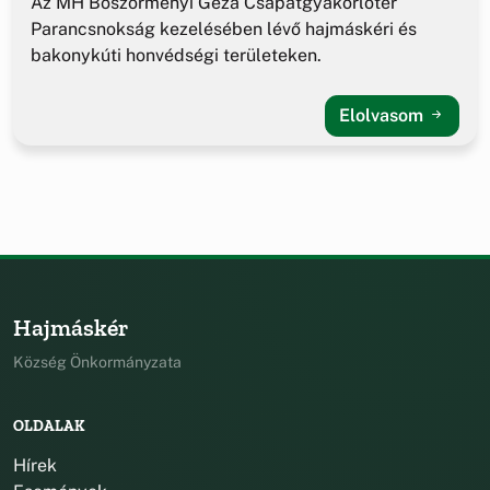
Az MH Böszörményi Géza Csapatgyakorlótér
Parancsnokság kezelésében lévő hajmáskéri és
bakonykúti honvédségi területeken.
Elolvasom
Hajmáskér
Község Önkormányzata
OLDALAK
Hírek