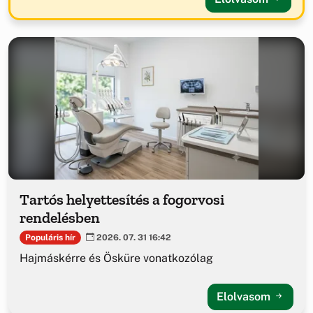
Tartós helyettesítés a fogorvosi
rendelésben
Populáris hír
2026. 07. 31 16:42
Hajmáskérre és Ösküre vonatkozólag
Elolvasom