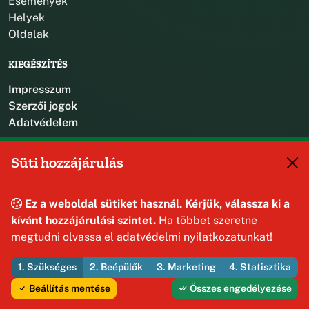
Események
Helyek
Oldalak
KIEGÉSZÍTÉS
Impresszum
Szerzői jogok
Adatvédelem
KAPCSOLAT
Süti hozzájárulás
+36 88 587 470
hajmaskerjegyzo@hajmasker.hu
Ez a weboldal sütiket használ. Kérjük, válassza ki a
8192 Hajmáskér, Kossuth Lajos u. 31.
kívánt hozzájárulási szintet.
Ha többet szeretne
megtudni olvassa el adatvédelmi nyilatkozatunkat!
1. Szükséges
2. Beépülők
3. Marketing
4. Statisztika
© 2026 Hajmáskér Község Önkormányzata — Minden jog
fenntartva
Beállítás mentése
Összes engedélyezése
Fejleszti és üzemelteti az Útirány