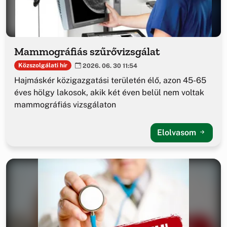
Mammográfiás szűrővizsgálat
Közszolgálati hír
2026. 06. 30 11:54
Hajmáskér közigazgatási területén élő, azon 45-65
éves hölgy lakosok, akik két éven belül nem voltak
mammográfiás vizsgálaton
Elolvasom