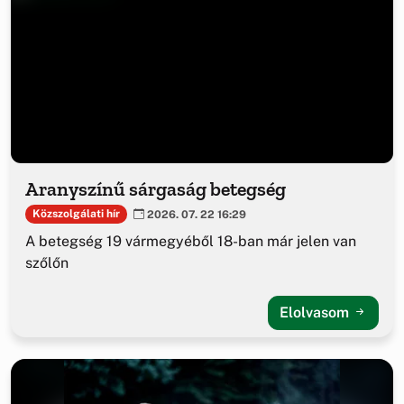
Aranyszínű sárgaság betegség
Közszolgálati hír
2026. 07. 22 16:29
A betegség 19 vármegyéből 18-ban már jelen van
szőlőn
Elolvasom