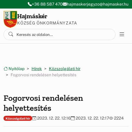
Ugrás a menüre
Ugrás a tartalomra
+36 88 587 470
hajmaskerjegyzo@hajmasker.hu
Hajmáskér
KÖZSÉG ÖNKORMÁNYZATA
Nyitólap
Hírek
Közszolgálati hír
Fogorvosi rendelésen helyettesítés
Fogorvosi rendelésen
helyettesítés
2023. 12. 22. 12:16
2023. 12. 22. 12:17
2224
Közszolgálati hír