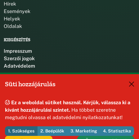
Hírek
Események
Helyek
Oldalak
KIEGÉSZÍTÉS
Impresszum
Szerzői jogok
Adatvédelem
KAPCSOLAT
Süti hozzájárulás
+36 88 587 470
hajmaskerjegyzo@hajmasker.hu
Ez a weboldal sütiket használ. Kérjük, válassza ki a
8192 Hajmáskér, Kossuth Lajos u. 31.
kívánt hozzájárulási szintet.
Ha többet szeretne
megtudni olvassa el adatvédelmi nyilatkozatunkat!
1. Szükséges
2. Beépülők
3. Marketing
4. Statisztika
© 2026 Hajmáskér Község Önkormányzata — Minden jog