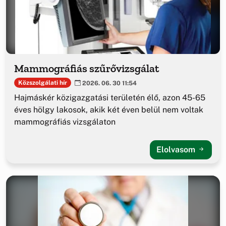
Mammográfiás szűrővizsgálat
Közszolgálati hír
2026. 06. 30 11:54
Hajmáskér közigazgatási területén élő, azon 45-65
éves hölgy lakosok, akik két éven belül nem voltak
mammográfiás vizsgálaton
Elolvasom