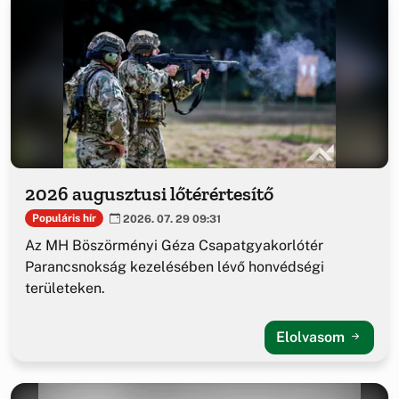
2026 augusztusi lőtérértesítő
Populáris hír
2026. 07. 29 09:31
Az MH Böszörményi Géza Csapatgyakorlótér
Parancsnokság kezelésében lévő honvédségi
területeken.
Elolvasom