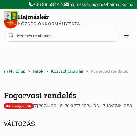
Ugrás a menüre
Ugrás a tartalomra
+36 88 587 470
hajmaskerjegyzo@hajmasker.hu
Hajmáskér
KÖZSÉG ÖNKORMÁNYZATA
Nyitólap
Hírek
Közszolgálati hír
Fogorvosi rendelés
Fogorvosi rendelés
2024. 06. 15. 20:08
2024. 06. 17. 13:27
1058
Közszolgálati hír
VÁLTOZÁS