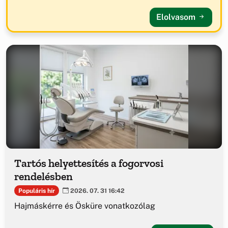
Elolvasom
Tartós helyettesítés a fogorvosi
rendelésben
Populáris hír
2026. 07. 31 16:42
Hajmáskérre és Ösküre vonatkozólag