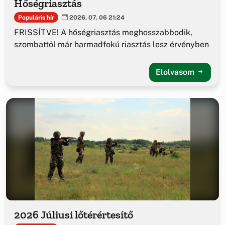
Hőségriasztás
Populáris hír
2026. 07. 06 21:24
FRISSÍTVE! A hőségriasztás meghosszabbodik,
szombattól már harmadfokú riasztás lesz érvényben
Elolvasom
2026 Júliusi lőtérértesítő