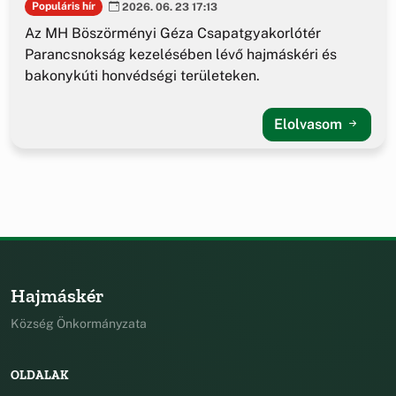
Populáris hír
2026. 06. 23 17:13
Az MH Böszörményi Géza Csapatgyakorlótér
Parancsnokság kezelésében lévő hajmáskéri és
bakonykúti honvédségi területeken.
Elolvasom
Hajmáskér
Község Önkormányzata
OLDALAK