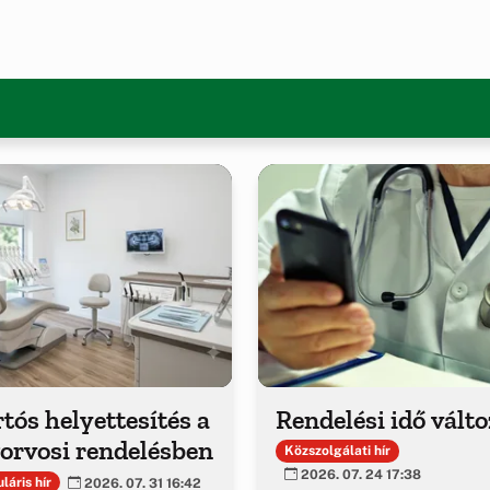
tós helyettesítés a
Rendelési idő vált
orvosi rendelésben
Közszolgálati hír
2026. 07. 24 17:38
láris hír
2026. 07. 31 16:42