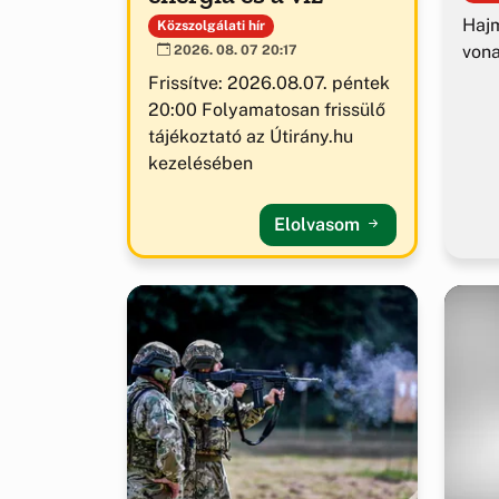
Hajm
Közszolgálati hír
von
2026. 08. 07 20:17
Frissítve: 2026.08.07. péntek
20:00 Folyamatosan frissülő
tájékoztató az Útirány.hu
kezelésében
Elolvasom