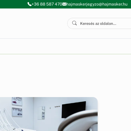
+36 88 587 470
hajmaskerjegyzo@hajmasker.hu