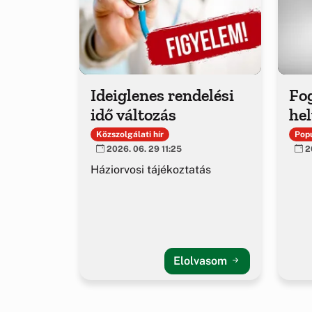
Ideiglenes rendelési
Fo
idő változás
hel
Közszolgálati hír
Popu
2026. 06. 29 11:25
20
Háziorvosi tájékoztatás
Elolvasom