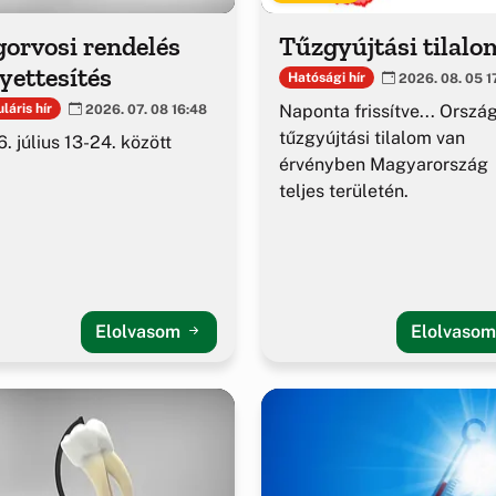
orvosi rendelés
Tűzgyújtási tilalo
yettesítés
Hatósági hír
2026. 08. 05 1
Naponta frissítve... Orszá
láris hír
2026. 07. 08 16:48
tűzgyújtási tilalom van
. július 13-24. között
érvényben Magyarország
teljes területén.
Elolvasom
Elolvaso