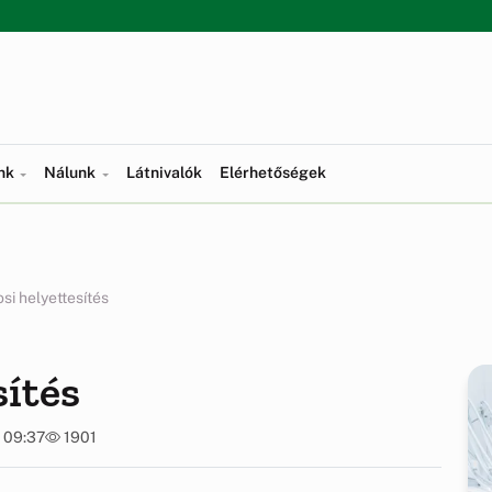
ünk
Nálunk
Látnivalók
Elérhetőségek
si helyettesítés
sítés
. 09:37
1901