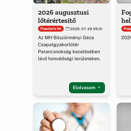
2026 augusztusi
Fog
lőtérértesítő
hel
Populáris hír
Popu
2026. 07. 29 09:31
Az MH Böszörményi Géza
2026
Csapatgyakorlótér
Parancsnokság kezelésében
lévő honvédségi területeken.
Elolvasom