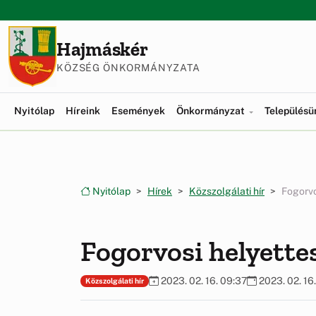
Ugrás a menüre
Ugrás a tartalomra
Hajmáskér
KÖZSÉG ÖNKORMÁNYZATA
Nyitólap
Híreink
Események
Önkormányzat
Település
Nyitólap
Hírek
Közszolgálati hír
Fogorvo
Fogorvosi helyette
2023. 02. 16. 09:37
2023. 02. 16
Közszolgálati hír