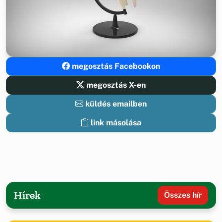
megosztás Facebookon
megosztás X-en
küldés emailben
link másolása
Hírek
Összes hír