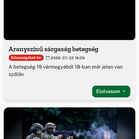
Aranyszínű sárgaság betegség
Közszolgálati hír
2026. 07. 22 16:29
A betegség 19 vármegyéből 18-ban már jelen van
szőlőn
Elolvasom