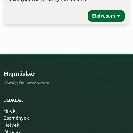
Elolvasom
Hajmáskér
Község Önkormányzata
OLDALAK
Hírek
Események
Helyek
Oldalak