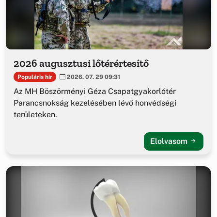
2026 augusztusi lőtérértesítő
Populáris hír
2026. 07. 29 09:31
Az MH Böszörményi Géza Csapatgyakorlótér
Parancsnokság kezelésében lévő honvédségi
területeken.
Elolvasom