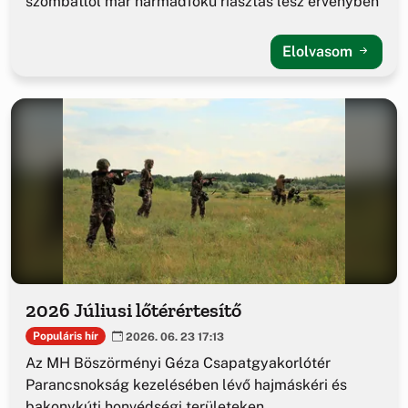
szombattól már harmadfokú riasztás lesz érvényben
Elolvasom
2026 Júliusi lőtérértesítő
Populáris hír
2026. 06. 23 17:13
Az MH Böszörményi Géza Csapatgyakorlótér
Parancsnokság kezelésében lévő hajmáskéri és
bakonykúti honvédségi területeken.