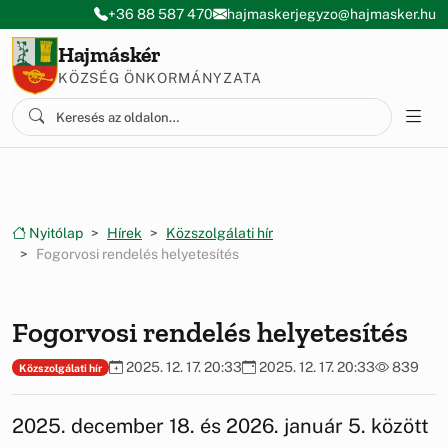
Ugrás a menüre
Ugrás a tartalomra
+36 88 587 470
hajmaskerjegyzo@hajmasker.hu
Hajmáskér
KÖZSÉG ÖNKORMÁNYZATA
Nyitólap
Hírek
Közszolgálati hír
Fogorvosi rendelés helyetesítés
Fogorvosi rendelés helyetesítés
2025. 12. 17. 20:33
2025. 12. 17. 20:33
839
Közszolgálati hír
2025. december 18. és 2026. január 5. között