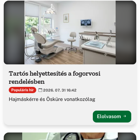
Tartós helyettesítés a fogorvosi
rendelésben
Populáris hír
2026. 07. 31 16:42
Hajmáskérre és Ösküre vonatkozólag
Elolvasom