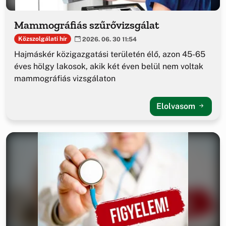
Mammográfiás szűrővizsgálat
Közszolgálati hír
2026. 06. 30 11:54
Hajmáskér közigazgatási területén élő, azon 45-65
éves hölgy lakosok, akik két éven belül nem voltak
mammográfiás vizsgálaton
Elolvasom