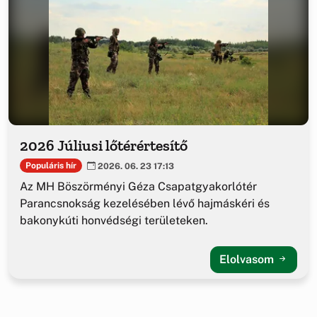
2026 Júliusi lőtérértesítő
Populáris hír
2026. 06. 23 17:13
Az MH Böszörményi Géza Csapatgyakorlótér
Parancsnokság kezelésében lévő hajmáskéri és
bakonykúti honvédségi területeken.
Elolvasom