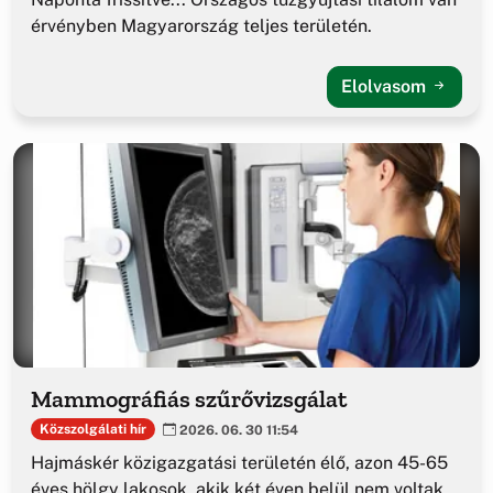
érvényben Magyarország teljes területén.
Elolvasom
Mammográfiás szűrővizsgálat
Közszolgálati hír
2026. 06. 30 11:54
Hajmáskér közigazgatási területén élő, azon 45-65
éves hölgy lakosok, akik két éven belül nem voltak