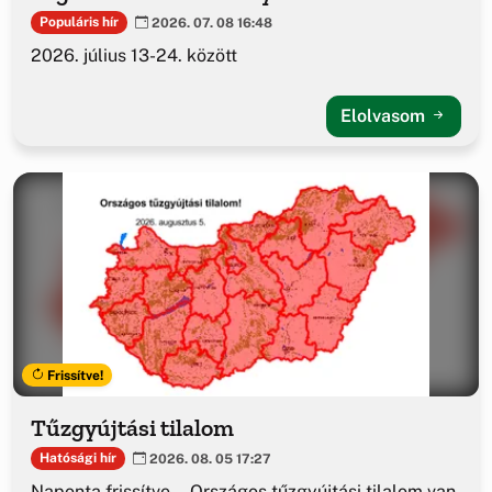
Populáris hír
2026. 07. 08 16:48
2026. július 13-24. között
Elolvasom
Frissítve!
Tűzgyújtási tilalom
Hatósági hír
2026. 08. 05 17:27
Naponta frissítve... Országos tűzgyújtási tilalom van