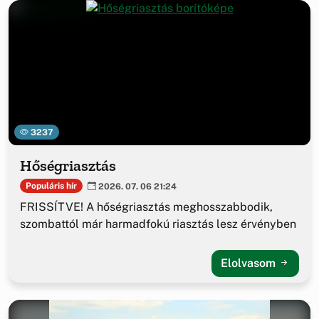
3237
Hőségriasztás
Populáris hír
2026. 07. 06 21:24
FRISSÍTVE! A hőségriasztás meghosszabbodik,
szombattól már harmadfokú riasztás lesz érvényben
Elolvasom