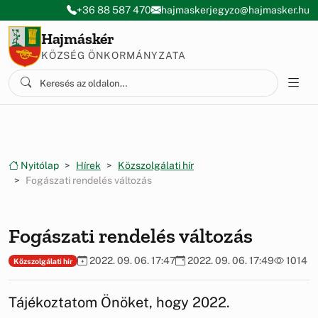
Ugrás a menüre
Ugrás a tartalomra
+36 88 587 470
hajmaskerjegyzo@hajmasker.hu
Hajmáskér
KÖZSÉG ÖNKORMÁNYZATA
Nyitólap
Hírek
Közszolgálati hír
Fogászati rendelés változás
Fogászati rendelés változás
2022. 09. 06. 17:47
2022. 09. 06. 17:49
1014
Közszolgálati hír
Tájékoztatom Önöket, hogy 2022.