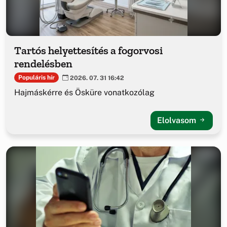
Tartós helyettesítés a fogorvosi
rendelésben
Populáris hír
2026. 07. 31 16:42
Hajmáskérre és Ösküre vonatkozólag
Elolvasom