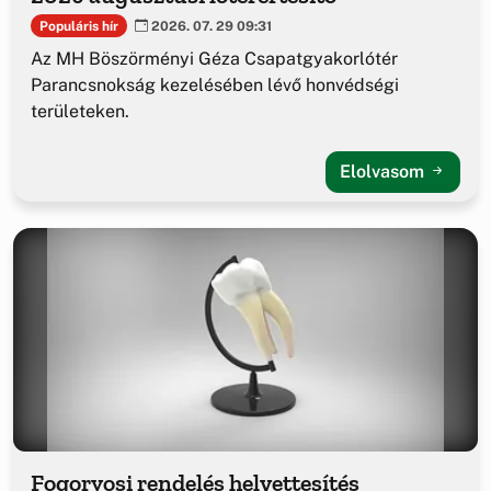
Populáris hír
2026. 07. 29 09:31
Az MH Böszörményi Géza Csapatgyakorlótér
Parancsnokság kezelésében lévő honvédségi
területeken.
Elolvasom
Fogorvosi rendelés helyettesítés