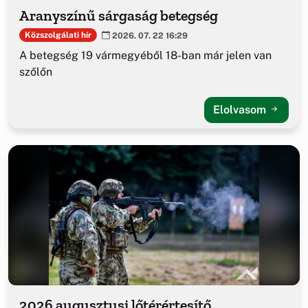
Aranyszínű sárgaság betegség
Közszolgálati hír
2026. 07. 22 16:29
A betegség 19 vármegyéből 18-ban már jelen van
szőlőn
Elolvasom
2026 augusztusi lőtérértesítő