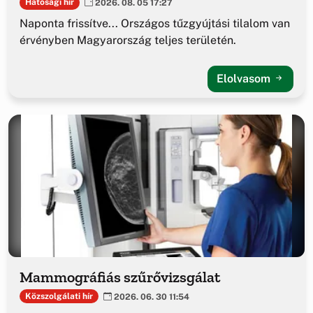
Hatósági hír
2026. 08. 05 17:27
Naponta frissítve... Országos tűzgyújtási tilalom van
érvényben Magyarország teljes területén.
Elolvasom
Mammográfiás szűrővizsgálat
Közszolgálati hír
2026. 06. 30 11:54