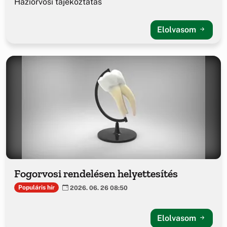
Háziorvosi tájékoztatás
Elolvasom
Fogorvosi rendelésen helyettesítés
Populáris hír
2026. 06. 26 08:50
Elolvasom