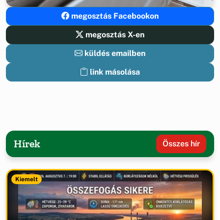
megosztás Facebookon
megosztás X-en
küldés emailben
link másolása
Hírek
Összes hír
Kiemelt