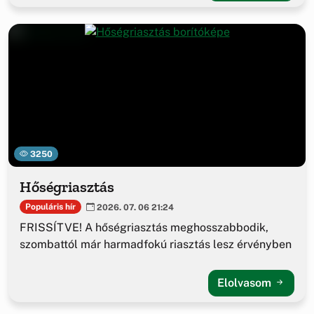
3250
Hőségriasztás
Populáris hír
2026. 07. 06 21:24
FRISSÍTVE! A hőségriasztás meghosszabbodik,
szombattól már harmadfokú riasztás lesz érvényben
Elolvasom