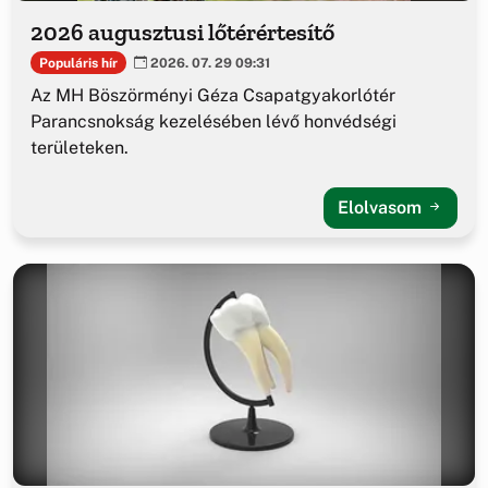
2026 augusztusi lőtérértesítő
Populáris hír
2026. 07. 29 09:31
Az MH Böszörményi Géza Csapatgyakorlótér
Parancsnokság kezelésében lévő honvédségi
területeken.
Elolvasom