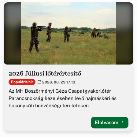
2026 Júliusi lőtérértesítő
Populáris hír
2026. 06. 23 17:13
Az MH Böszörményi Géza Csapatgyakorlótér
Parancsnokság kezelésében lévő hajmáskéri és
bakonykúti honvédségi területeken.
Elolvasom