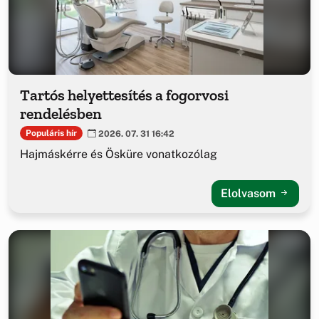
Tartós helyettesítés a fogorvosi
rendelésben
Populáris hír
2026. 07. 31 16:42
Hajmáskérre és Ösküre vonatkozólag
Elolvasom