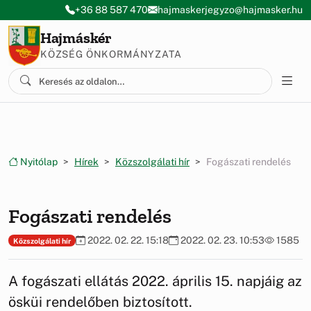
Ugrás a menüre
Ugrás a tartalomra
+36 88 587 470
hajmaskerjegyzo@hajmasker.hu
Hajmáskér
KÖZSÉG ÖNKORMÁNYZATA
Nyitólap
Hírek
Közszolgálati hír
Fogászati rendelés
Fogászati rendelés
2022. 02. 22. 15:18
2022. 02. 23. 10:53
1585
Közszolgálati hír
A fogászati ellátás 2022. április 15. napjáig az
ösküi rendelőben biztosított.