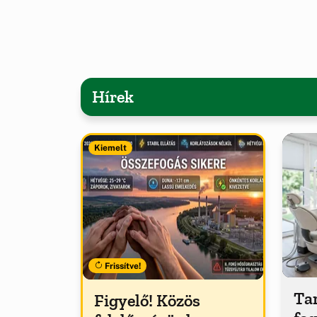
Hírek
Kiemelt
Frissítve!
Tar
Figyelő! Közös