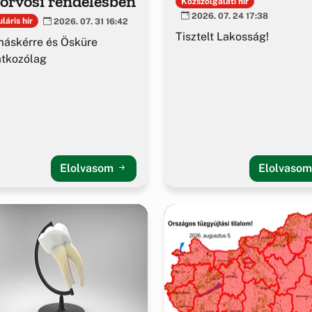
orvosi rendelésben
Közszolgálati hír
2026. 07. 24 17:38
láris hír
2026. 07. 31 16:42
Tisztelt Lakosság!
áskérre és Ösküre
atkozólag
Elolvasom
Elolvaso