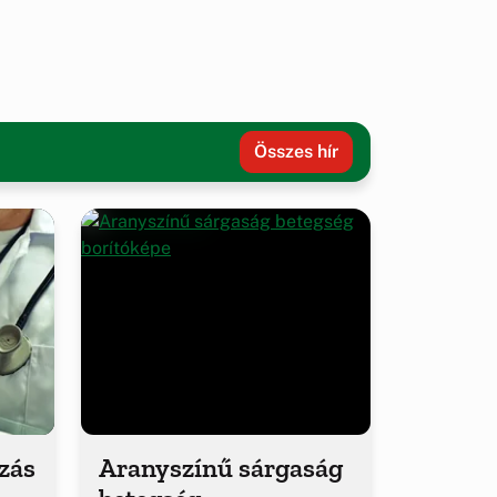
Összes hír
ozás
Aranyszínű sárgaság