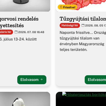
Frissítve!
orvosi rendelés
Tűzgyújtási tilalo
yettesítés
Hatósági hír
2026. 08. 05 1
Naponta frissítve... Orszá
láris hír
2026. 07. 08 16:48
tűzgyújtási tilalom van
. július 13-24. között
érvényben Magyarország
teljes területén.
Elolvasom
Elolvaso