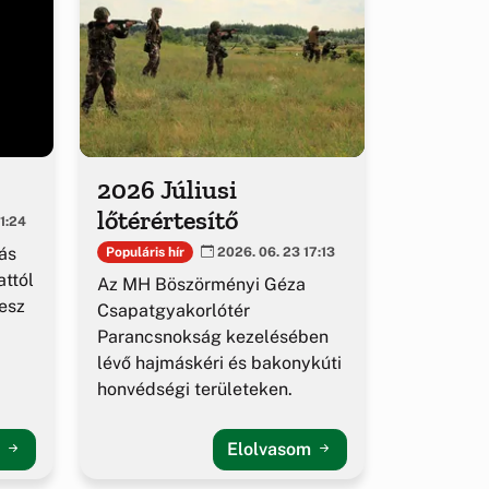
2026 Júliusi
lőtérértesítő
1:24
ás
Populáris hír
2026. 06. 23 17:13
ttól
Az MH Böszörményi Géza
esz
Csapatgyakorlótér
Parancsnokság kezelésében
lévő hajmáskéri és bakonykúti
honvédségi területeken.
m
Elolvasom