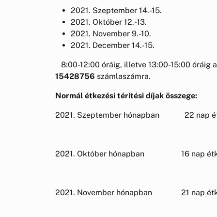
2021. Szeptember 14.-15.
2021. Október 12.-13.
2021. November 9.-10.
2021. December 14.-15.
8:00-12:00 óráig, illetve 13:00-15:00 óráig 
15428756
számlaszámra.
Normál étkezési térítési díjak összege:
2021. Szeptember hónapban 22 nap é
100%-os 22*48
2021. Október hónapban 16 nap ét
100%-os 16*48
2021. November hónapban 21 nap ét
100%-os 21*48