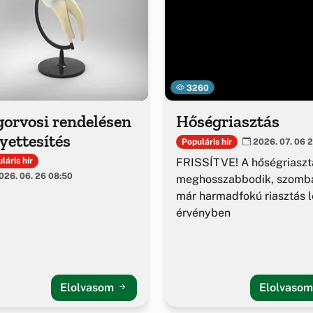
3260
gorvosi rendelésen
Hőségriasztás
yettesítés
Populáris hír
2026. 07. 06 2
FRISSÍTVE! A hőségriaszt
láris hír
26. 06. 26 08:50
meghosszabbodik, szomba
már harmadfokú riasztás l
érvényben
Elolvasom
Elolvaso