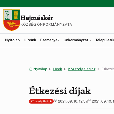
Ugrás a menüre
Ugrás a tartalomra
Hajmáskér
KÖZSÉG ÖNKORMÁNYZATA
Nyitólap
Híreink
Események
Önkormányzat
Település
Nyitólap
Hírek
Közszolgálati hír
Étkezés
Étkezési díjak
2021. 09. 10. 12:57
2021. 09. 10. 
Közszolgálati hír