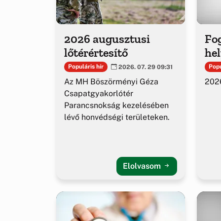
2026 augusztusi
Fog
lőtérértesítő
hel
Populáris hír
Popu
2026. 07. 29 09:31
Az MH Böszörményi Géza
2026
Csapatgyakorlótér
Parancsnokság kezelésében
lévő honvédségi területeken.
Elolvasom