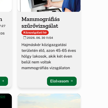
m
Mammográfiás
szűrővizsgálat
7:27
gos
Közszolgálati hír
2026. 06. 30 11:54
Hajmáskér közigazgatási
területén élő, azon 45-65 éves
hölgy lakosok, akik két éven
belül nem voltak
mammográfiás vizsgálaton
m
Elolvasom