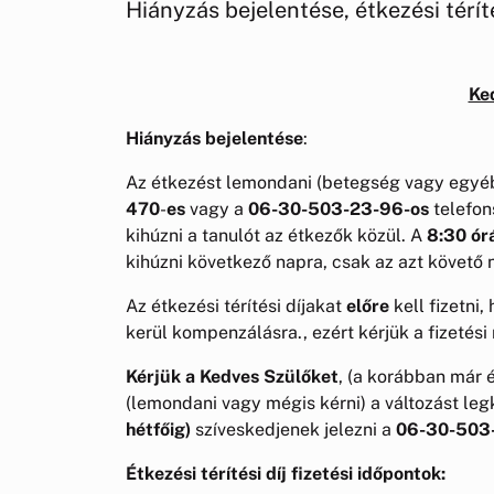
Hiányzás bejelentése, étkezési térítés
Ke
Hiányzás bejelentése
:
Az étkezést lemondani (betegség vagy egyéb
470
-
es
vagy a
06-30-503-23-96-os
telefon
kihúzni a tanulót az étkezők közül. A
8:30
ór
kihúzni következő napra, csak az azt követő
Az étkezési térítési díjakat
előre
kell fizetni
kerül kompenzálásra., ezért kérjük a fizetési
Kérjük a Kedves Szülőket
, (a korábban már é
(lemondani vagy mégis kérni) a változást l
hétfőig)
szíveskedjenek jelezni a
06-30-503
Étkezési térítési díj fizetési időpontok: