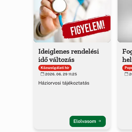
Ideiglenes rendelési
Fo
idő változás
hel
Közszolgálati hír
Popu
2026. 06. 29 11:25
20
Háziorvosi tájékoztatás
Elolvasom