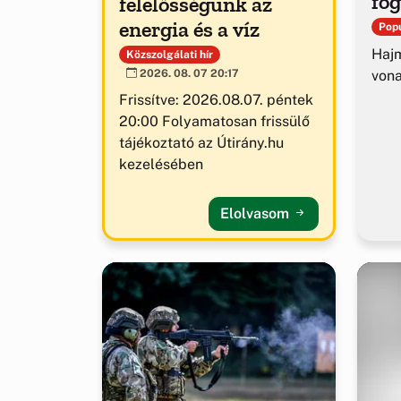
fog
felelősségünk az
energia és a víz
Popu
Hajm
Közszolgálati hír
von
2026. 08. 07 20:17
Frissítve: 2026.08.07. péntek
20:00 Folyamatosan frissülő
tájékoztató az Útirány.hu
kezelésében
Elolvasom