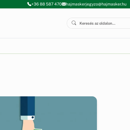
+36 88 587 470
hajmaskerjegyzo@hajmasker.hu