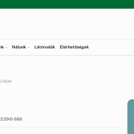
ünk
Nálunk
Látnivalók
Elérhetőségek
i díjak
12:59
888