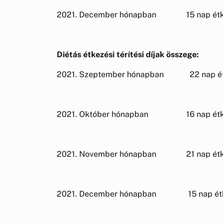
2021. December hónapban 15 nap é
100%-os 15*48
Diétás étkezési térítési díjak összege:
2021. Szeptember hónapban 22 nap é
100%-os 22*56
2021. Október hónapban 16 nap ét
100%-os 16*56
2021. November hónapban 21 nap ét
100%-os 21*56
2021. December hónapban 15 nap é
100%-os 15*56