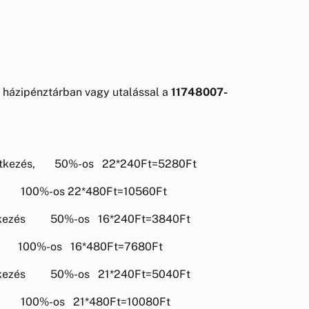
a házipénztárban vagy utalással a
11748007-
tkezés, 50%-os 22*240Ft=5280Ft
0Ft=10560Ft
kezés 50%-os 16*240Ft=3840Ft
0Ft=7680Ft
kezés 50%-os 21*240Ft=5040Ft
0Ft=10080Ft