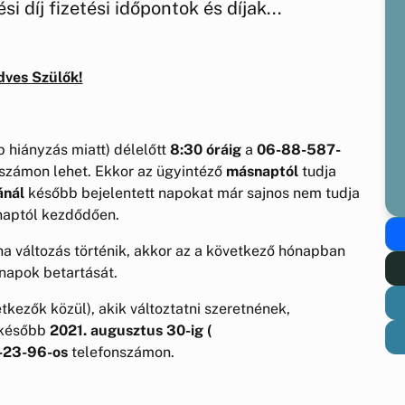
i díj fizetési időpontok és díjak...
dves Szülők!
 hiányzás miatt) délelőtt
8:30 óráig
a
06-88-587-
számon lehet. Ekkor az ügyintéző
másnaptól
tudja
ánál
később bejelentett napokat már sajnos nem tudja
 naptól kezdődően.
, ha változás történik, akkor az a következő hónapban
 napok betartását.
tkezők közül), akik változtatni szeretnének,
egkésőbb
2021. augusztus 30-ig (
-23-96-os
telefonszámon.