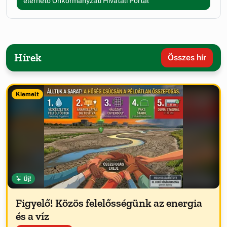
elérhető Önkormányzati Hivatali Portál
Hírek
Összes hír
Kiemelt
Új!
Figyelő! Közös felelősségünk az energia
és a víz