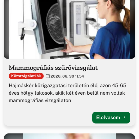
Mammográfiás szűrővizsgálat
Közszolgálati hír
2026. 06. 30 11:54
Hajmáskér közigazgatási területén élő, azon 45-65
éves hölgy lakosok, akik két éven belül nem voltak
mammográfiás vizsgálaton
Elolvasom