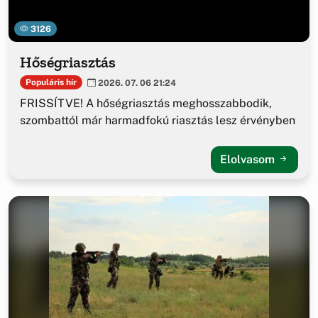
3126
Hőségriasztás
Populáris hír
2026. 07. 06 21:24
FRISSÍTVE! A hőségriasztás meghosszabbodik,
szombattól már harmadfokú riasztás lesz érvényben
Elolvasom