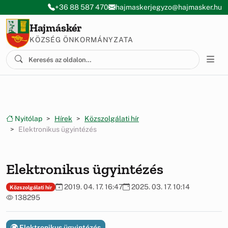
Ugrás a menüre
Ugrás a tartalomra
+36 88 587 470
hajmaskerjegyzo@hajmasker.hu
Hajmáskér
KÖZSÉG ÖNKORMÁNYZATA
Nyitólap
Hírek
Közszolgálati hír
Elektronikus ügyintézés
Elektronikus ügyintézés
2019. 04. 17. 16:47
2025. 03. 17. 10:14
Közszolgálati hír
138295
Elektronikus ügyintézés