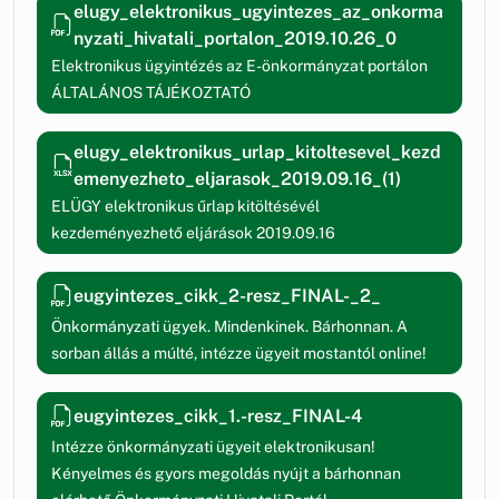
elugy_elektronikus_ugyintezes_az_onkorma
nyzati_hivatali_portalon_2019.10.26_0
Elektronikus ügyintézés az E-önkormányzat portálon
ÁLTALÁNOS TÁJÉKOZTATÓ
elugy_elektronikus_urlap_kitoltesevel_kezd
emenyezheto_eljarasok_2019.09.16_(1)
ELÜGY elektronikus űrlap kitöltésévél
kezdeményezhető eljárások 2019.09.16
eugyintezes_cikk_2-resz_FINAL-_2_
Önkormányzati ügyek. Mindenkinek. Bárhonnan. A
sorban állás a múlté, intézze ügyeit mostantól online!
eugyintezes_cikk_1.-resz_FINAL-4
Intézze önkormányzati ügyeit elektronikusan!
Kényelmes és gyors megoldás nyújt a bárhonnan