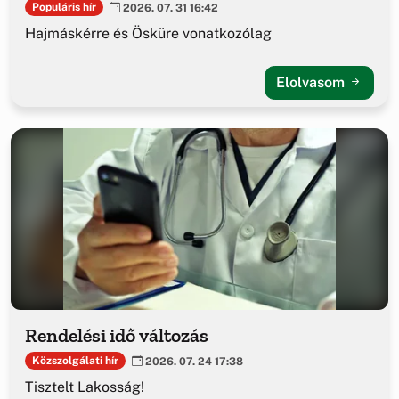
Populáris hír
2026. 07. 31 16:42
Hajmáskérre és Ösküre vonatkozólag
Elolvasom
Rendelési idő változás
Közszolgálati hír
2026. 07. 24 17:38
Tisztelt Lakosság!