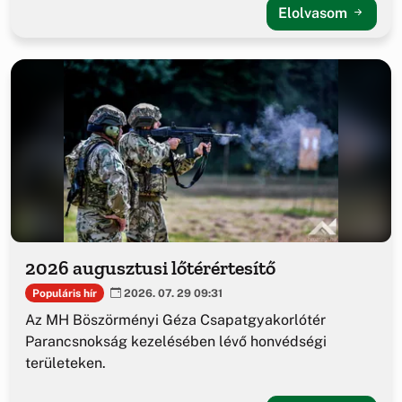
Elolvasom
2026 augusztusi lőtérértesítő
Populáris hír
2026. 07. 29 09:31
Az MH Böszörményi Géza Csapatgyakorlótér
Parancsnokság kezelésében lévő honvédségi
területeken.