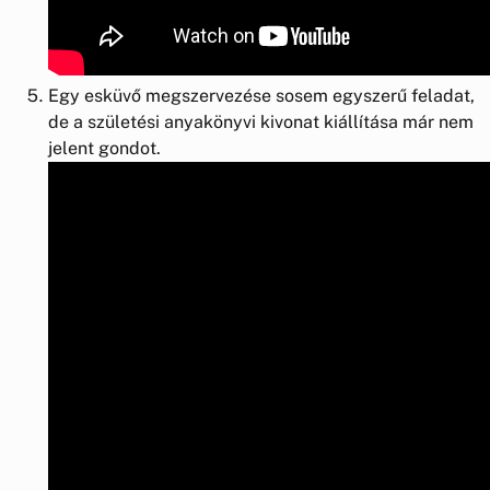
Egy esküvő megszervezése sosem egyszerű feladat,
de a születési anyakönyvi kivonat kiállítása már nem
jelent gondot.