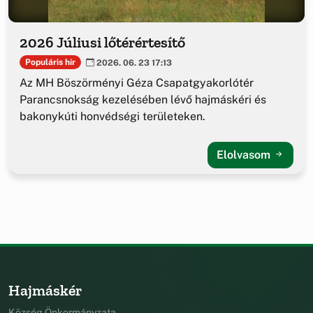
2026 Júliusi lőtérértesítő
Populáris hír
2026. 06. 23 17:13
Az MH Böszörményi Géza Csapatgyakorlótér
Parancsnokság kezelésében lévő hajmáskéri és
bakonykúti honvédségi területeken.
Elolvasom
Hajmáskér
Község Önkormányzata