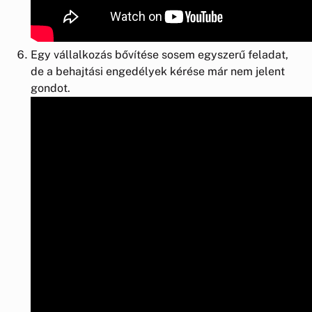
Egy vállalkozás bővítése sosem egyszerű feladat,
de a behajtási engedélyek kérése már nem jelent
gondot.