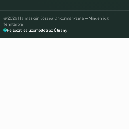
© 2026 Hajmáskér Község Önkormányzata — Minden jog
fenntartva
Fejleszti és üzemelteti az Útirány