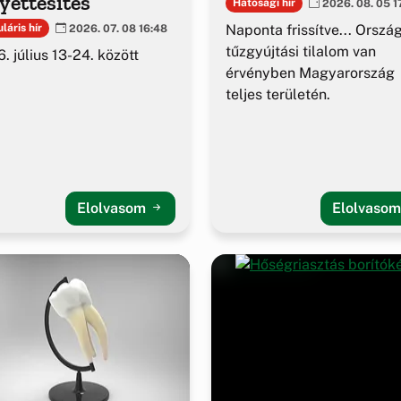
yettesítés
Hatósági hír
2026. 08. 05 1
Naponta frissítve... Orszá
láris hír
2026. 07. 08 16:48
tűzgyújtási tilalom van
. július 13-24. között
érvényben Magyarország
teljes területén.
Elolvasom
Elolvaso