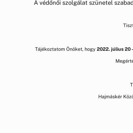
A védőnői szolgálat szünetel szabad
Tisz
Tájékoztatom Önöket, hogy
2022. július 20 -
Megérté
T
Hajmáskér Közö