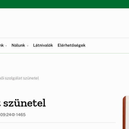
ünk
Nálunk
Látnivalók
Elérhetőségek
ői szolgálat szünetel
t szünetel
 09:24
1465