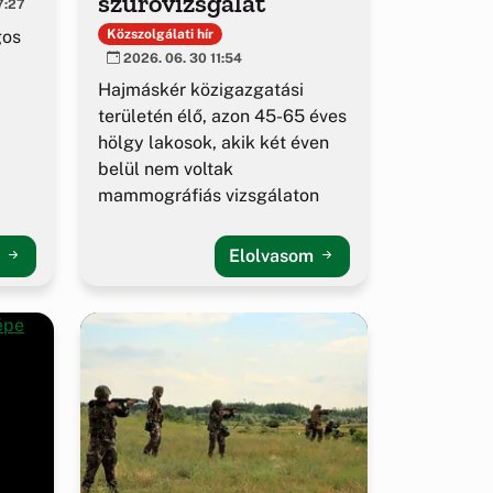
szűrővizsgálat
7:27
gos
Közszolgálati hír
2026. 06. 30 11:54
Hajmáskér közigazgatási
területén élő, azon 45-65 éves
hölgy lakosok, akik két éven
belül nem voltak
mammográfiás vizsgálaton
m
Elolvasom