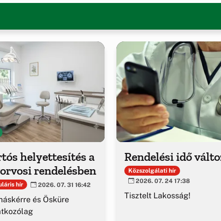
tós helyettesítés a
Rendelési idő vált
orvosi rendelésben
Közszolgálati hír
2026. 07. 24 17:38
láris hír
2026. 07. 31 16:42
Tisztelt Lakosság!
áskérre és Ösküre
atkozólag