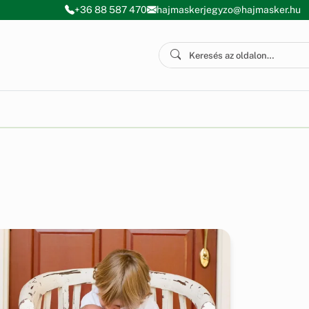
+36 88 587 470
hajmaskerjegyzo@hajmasker.hu