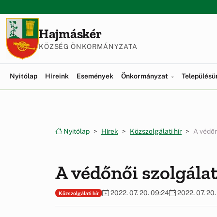
Ugrás a menüre
Ugrás a tartalomra
Hajmáskér
KÖZSÉG ÖNKORMÁNYZATA
Nyitólap
Híreink
Események
Önkormányzat
Település
Nyitólap
Hírek
Közszolgálati hír
A védőn
A védőnői szolgála
2022. 07. 20. 09:24
2022. 07. 20.
Közszolgálati hír