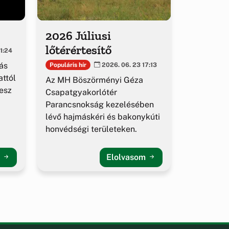
2026 Júliusi
lőtérértesítő
1:24
ás
Populáris hír
2026. 06. 23 17:13
ttól
Az MH Böszörményi Géza
esz
Csapatgyakorlótér
Parancsnokság kezelésében
lévő hajmáskéri és bakonykúti
honvédségi területeken.
m
Elolvasom