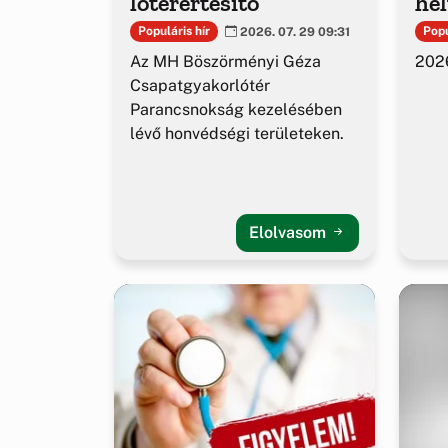
lőtérértesítő
hel
Populáris hír
Popu
2026. 07. 29 09:31
Az MH Böszörményi Géza
2026
Csapatgyakorlótér
Parancsnokság kezelésében
lévő honvédségi területeken.
Elolvasom