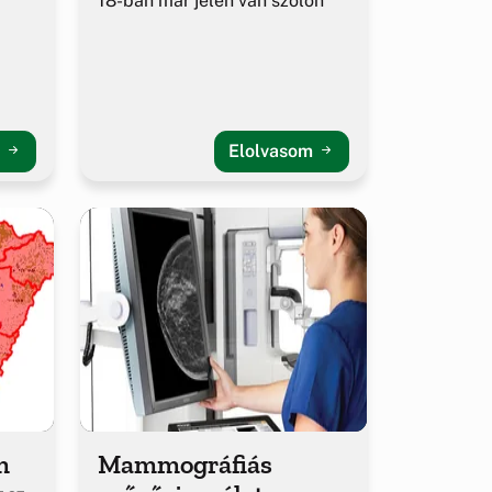
18-ban már jelen van szőlőn
m
Elolvasom
m
Mammográfiás