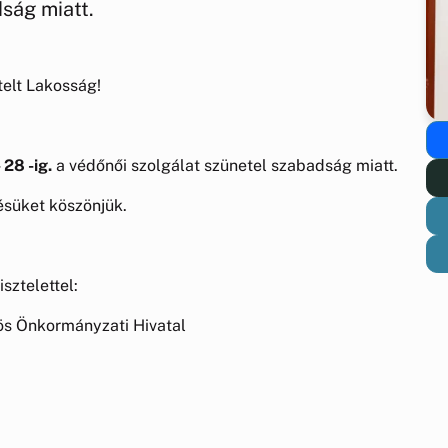
ság miatt.
telt Lakosság!
 28 -ig.
a védőnői szolgálat szünetel szabadság miatt.
süket köszönjük.
isztelettel:
s Önkormányzati Hivatal