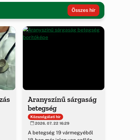
Összes hír
ozás
Aranyszínű sárgaság
betegség
Közszolgálati hír
2026. 07. 22 16:29
A betegség 19 vármegyéből