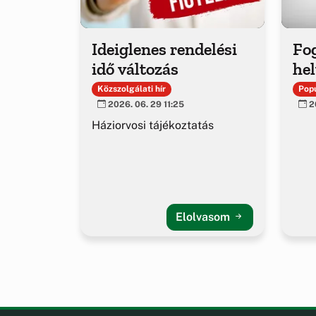
Ideiglenes rendelési
Fo
idő változás
hel
Közszolgálati hír
Popu
2026. 06. 29 11:25
20
Háziorvosi tájékoztatás
Elolvasom