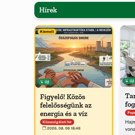
Hírek
Kiemelt
Új!
Új!
Tar
Figyelő! Közös
fog
felelősségünk az
energia és a víz
Popu
Hajm
Közszolgálati hír
von
2026. 08. 06 18:48