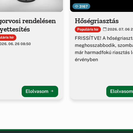
3167
gorvosi rendelésen
Hőségriasztás
yettesítés
Populáris hír
2026. 07. 06 2
FRISSÍTVE! A hőségriaszt
láris hír
26. 06. 26 08:50
meghosszabbodik, szomba
már harmadfokú riasztás l
érvényben
Elolvasom
Elolvaso