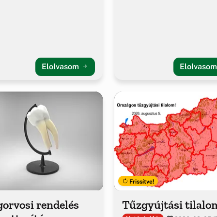
Elolvasom
Elolvaso
Frissítve!
orvosi rendelés
Tűzgyújtási tilalo