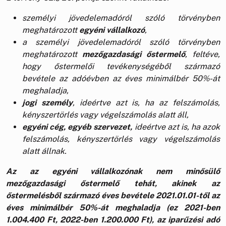
személyi jövedelemadóról szóló törvényben
meghatározott
egyéni vállalkozó
,
a személyi jövedelemadóról szóló törvényben
meghatározott
mezőgazdasági őstermelő
, feltéve,
hogy őstermelői tevékenységéből származó
bevétele az adóévben az éves minimálbér 50%-át
meghaladja,
jogi személy
, ideértve azt is, ha az felszámolás,
kényszertörlés vagy végelszámolás alatt áll,
egyéni cég, egyéb szervezet,
ideértve azt is, ha azok
felszámolás, kényszertörlés vagy végelszámolás
alatt állnak.
Az az egyéni vállalkozónak nem minősülő
mezőgazdasági őstermelő tehát, akinek az
őstermelésből származó éves bevétele 2021.01.01-től az
éves minimálbér 50%-át meghaladja (ez 2021-ben
1.004.400 Ft, 2022-ben 1.200.000 Ft), az iparűzési adó