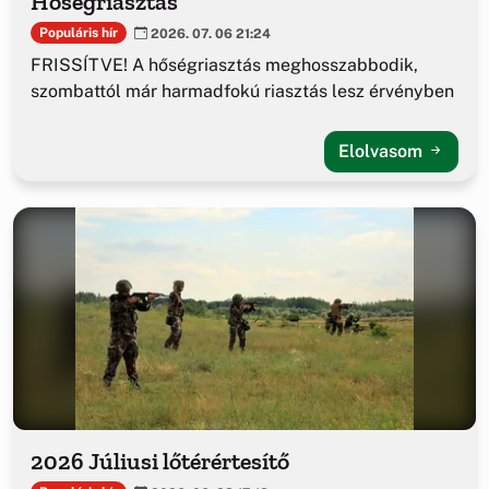
Hőségriasztás
Populáris hír
2026. 07. 06 21:24
FRISSÍTVE! A hőségriasztás meghosszabbodik,
szombattól már harmadfokú riasztás lesz érvényben
Elolvasom
2026 Júliusi lőtérértesítő