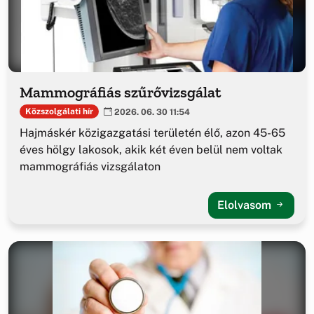
Mammográfiás szűrővizsgálat
Közszolgálati hír
2026. 06. 30 11:54
Hajmáskér közigazgatási területén élő, azon 45-65
éves hölgy lakosok, akik két éven belül nem voltak
mammográfiás vizsgálaton
Elolvasom