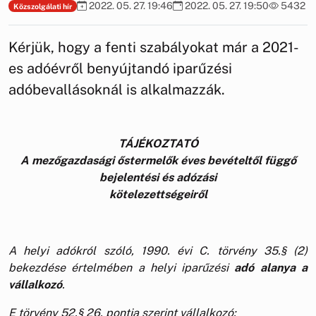
2022. 05. 27. 19:46
2022. 05. 27. 19:50
5432
Közszolgálati hír
Kérjük, hogy a fenti szabályokat már a 2021-
es adóévről benyújtandó iparűzési
adóbevallásoknál is alkalmazzák.
TÁJÉKOZTATÓ
A mezőgazdasági őstermelők éves bevételtől függő
bejelentési és adózási
kötelezettségeiről
A helyi adókról szóló, 1990. évi C. törvény 35.§ (2)
bekezdése értelmében a helyi iparűzési
adó alanya a
vállalkozó
.
E törvény 52.§ 26. pontja szerint vállalkozó: