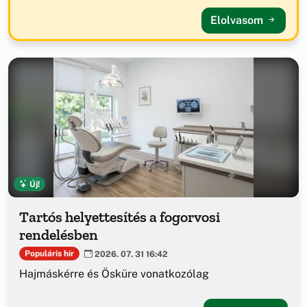
Elolvasom
Új!
Tartós helyettesítés a fogorvosi
rendelésben
Populáris hír
2026. 07. 31 16:42
Hajmáskérre és Ösküre vonatkozólag