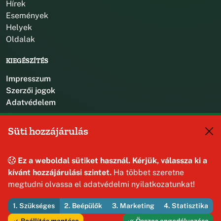
Hírek
Események
Helyek
Oldalak
KIEGÉSZÍTÉS
Impresszum
Szerzői jogok
Adatvédelem
KAPCSOLAT
Süti hozzájárulás
+36 88 587 470
hajmaskerjegyzo@hajmasker.hu
Ez a weboldal sütiket használ. Kérjük, válassza ki a
8192 Hajmáskér, Kossuth Lajos u. 31.
kívánt hozzájárulási szintet.
Ha többet szeretne
megtudni olvassa el adatvédelmi nyilatkozatunkat!
1. Szükséges
2. Beépülők
3. Marketing
4. Statisztika
© 2026 Hajmáskér Község Önkormányzata — Minden jog
fenntartva