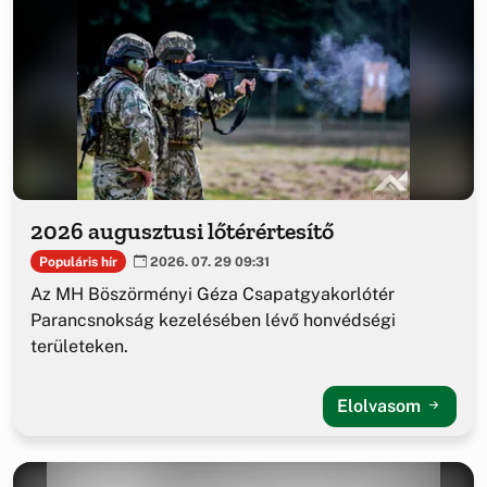
2026 augusztusi lőtérértesítő
Populáris hír
2026. 07. 29 09:31
Az MH Böszörményi Géza Csapatgyakorlótér
Parancsnokság kezelésében lévő honvédségi
területeken.
Elolvasom