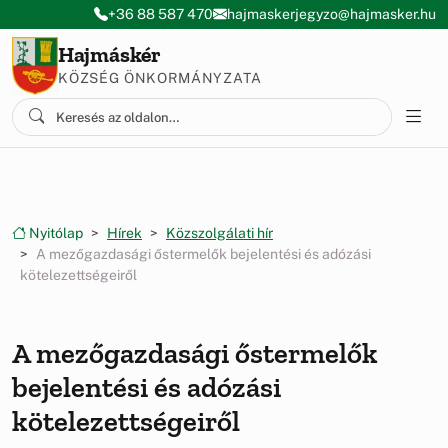
Ugrás a menüre
Ugrás a tartalomra
+36 88 587 470
hajmaskerjegyzo@hajmasker.hu
Hajmáskér
KÖZSÉG ÖNKORMÁNYZATA
Nyitólap
Hírek
Közszolgálati hír
A mezőgazdasági őstermelők bejelentési és adózási
kötelezettségeiről
A mezőgazdasági őstermelők
bejelentési és adózási
kötelezettségeiről