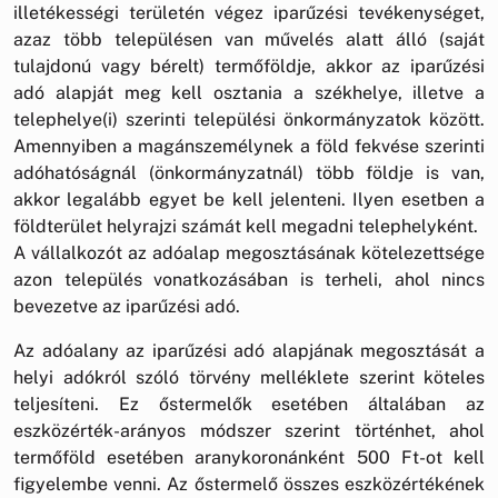
illetékességi területén végez iparűzési tevékenységet,
azaz több településen van művelés alatt álló (saját
tulajdonú vagy bérelt) termőföldje, akkor az iparűzési
adó alapját meg kell osztania a székhelye, illetve a
telephelye(i) szerinti települési önkormányzatok között.
Amennyiben a magánszemélynek a föld fekvése szerinti
adóhatóságnál (önkormányzatnál) több földje is van,
akkor legalább egyet be kell jelenteni. Ilyen esetben a
földterület helyrajzi számát kell megadni telephelyként.
A vállalkozót az adóalap megosztásának kötelezettsége
azon település vonatkozásában is terheli, ahol nincs
bevezetve az iparűzési adó.
Az adóalany az iparűzési adó alapjának megosztását a
helyi adókról szóló törvény melléklete szerint köteles
teljesíteni. Ez őstermelők esetében általában az
eszközérték-arányos módszer szerint történhet, ahol
termőföld esetében aranykoronánként 500 Ft-ot kell
figyelembe venni. Az őstermelő összes eszközértékének