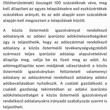
(földterületének) összegét 100 százaléknak véve, meg
kell állapítani az egyes településekre eső eszközértékek
százalékos arányát, és az adó alapját ezen százalékok
alapján kell megosztani a települések között.
A közös őstermelői igazolvánnyal rendelkező
adóalanyok az adóévi iparűzési adókötelezettségüket
úgy is teljesíthetik, hogy az adószámmal rendelkező
adóalany a közös őstermelői tevékenységvégzésből
származó teljes iparűzési adóalap alapulvételével
állapítja meg, vallja be és fizeti meg az adót. Az
adómegállapítás ezen módjának választásáról a közös
őstermelői igazolványban feltüntetett valamennyi
adóalany az adószámmal rendelkező adóalany adóévi
adóbevallásában nyilatkozik. A családi gazdálkodó a
családi gazdaság tekintetében az adóévi iparűzési
adókötelezettséget a közös őstermelői igazolvánnyal
rendelkező adóalanyokra irányadó szabályozás szerint is
teljesítheti.