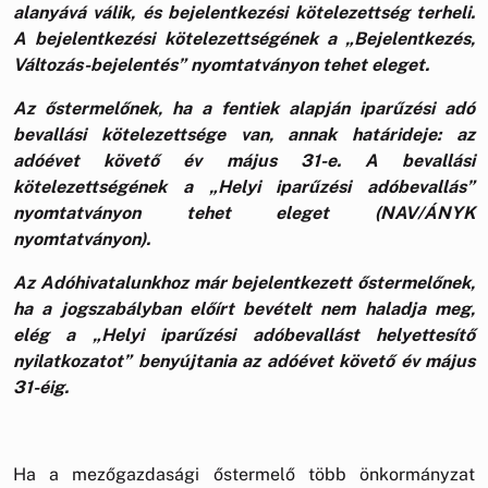
alanyává válik, és bejelentkezési kötelezettség terheli.
A bejelentkezési kötelezettségének a „Bejelentkezés,
Változás-bejelentés” nyomtatványon tehet eleget.
Az őstermelőnek, ha a fentiek alapján iparűzési adó
bevallási kötelezettsége van, annak határideje: az
adóévet követő év május 31-e. A bevallási
kötelezettségének a „Helyi iparűzési adóbevallás”
nyomtatványon tehet eleget (NAV/ÁNYK
nyomtatványon).
Az Adóhivatalunkhoz már bejelentkezett őstermelőnek,
ha a jogszabályban előírt bevételt nem haladja meg,
elég a „Helyi iparűzési adóbevallást helyettesítő
nyilatkozatot” benyújtania az adóévet követő év május
31-éig.
Ha a mezőgazdasági őstermelő több önkormányzat