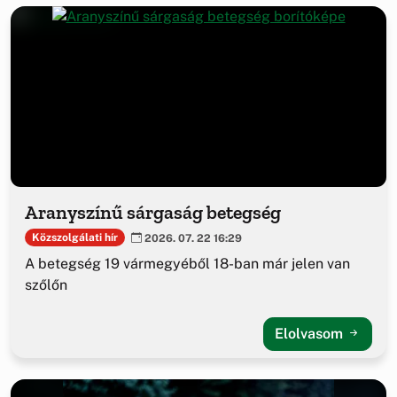
Aranyszínű sárgaság betegség
Közszolgálati hír
2026. 07. 22 16:29
A betegség 19 vármegyéből 18-ban már jelen van
szőlőn
Elolvasom