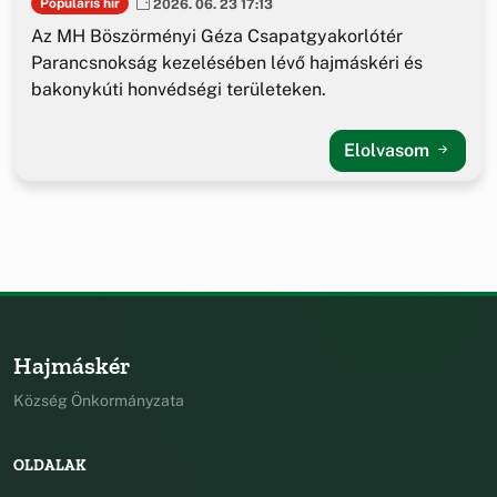
Populáris hír
2026. 06. 23 17:13
Az MH Böszörményi Géza Csapatgyakorlótér
Parancsnokság kezelésében lévő hajmáskéri és
bakonykúti honvédségi területeken.
Elolvasom
Hajmáskér
Község Önkormányzata
OLDALAK