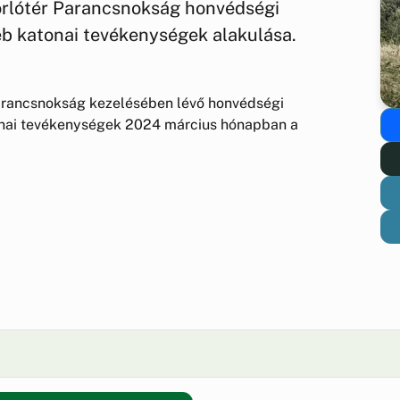
lótér Parancsnokság honvédségi
éb katonai tevékenységek alakulása.
rancsnokság kezelésében lévő honvédségi
onai tevékenységek 2024 március hónapban a