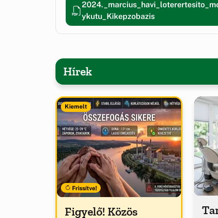
2024._marcius_havi_loterertesito_
ykutu_Kikepzobazis
Hírek
Kiemelt
Frissítve!
Tar
Figyelő! Közös