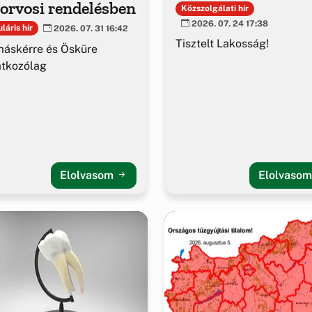
orvosi rendelésben
Közszolgálati hír
2026. 07. 24 17:38
láris hír
2026. 07. 31 16:42
Tisztelt Lakosság!
áskérre és Ösküre
atkozólag
Elolvasom
Elolvaso