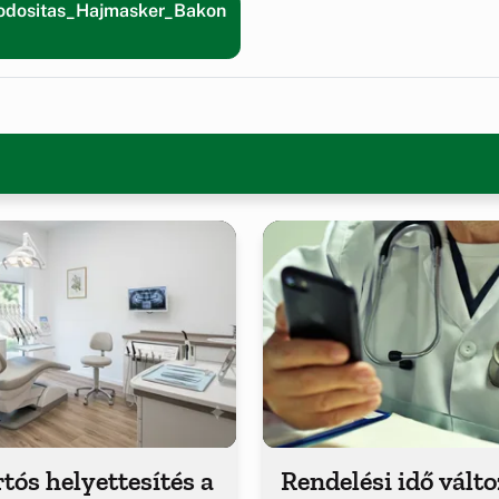
modositas_Hajmasker_Bakon
tós helyettesítés a
Rendelési idő vált