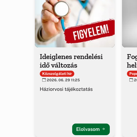
Ideiglenes rendelési
Fo
idő változás
hel
Közszolgálati hír
Popu
2026. 06. 29 11:25
20
Háziorvosi tájékoztatás
Elolvasom