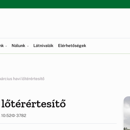
ünk
Nálunk
Látnivalók
Elérhetőségek
árcius havi lőtérértesítő
lőtérértesítő
 10:52
3782