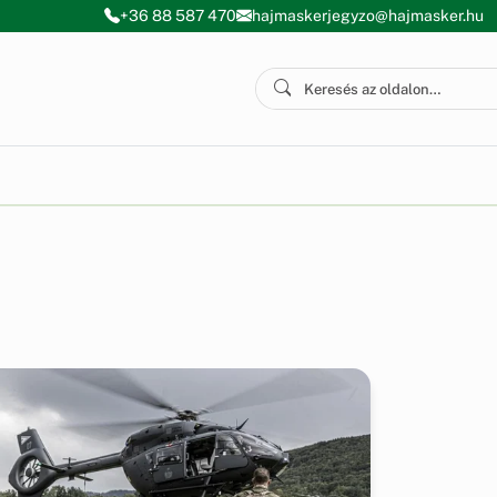
+36 88 587 470
hajmaskerjegyzo@hajmasker.hu