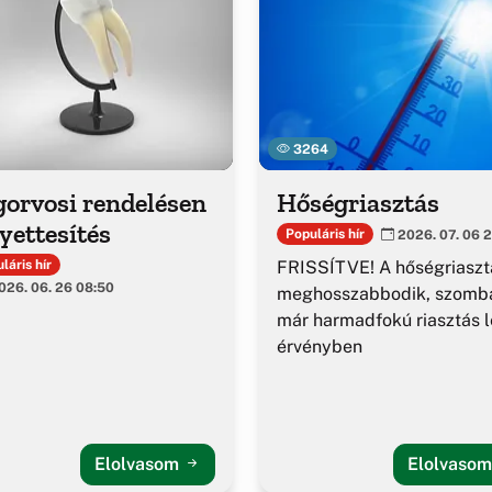
3264
gorvosi rendelésen
Hőségriasztás
yettesítés
Populáris hír
2026. 07. 06 2
FRISSÍTVE! A hőségriaszt
láris hír
26. 06. 26 08:50
meghosszabbodik, szomba
már harmadfokú riasztás l
érvényben
Elolvasom
Elolvaso