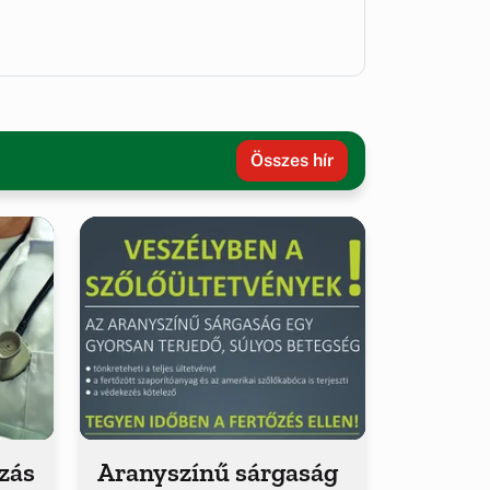
Összes hír
ozás
Aranyszínű sárgaság