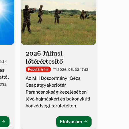
2026 Júliusi
lőtérértesítő
1:24
ás
Populáris hír
2026. 06. 23 17:13
ttól
Az MH Böszörményi Géza
esz
Csapatgyakorlótér
Parancsnokság kezelésében
lévő hajmáskéri és bakonykúti
honvédségi területeken.
m
Elolvasom