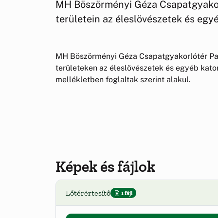
MH Böszörményi Géza Csapatgyakor
területein az éleslövészetek és egy
MH Böszörményi Géza Csapatgyakorlótér Pa
területeken az éleslövészetek és egyéb kat
mellékletben foglaltak szerint alakul.
Képek és fájlok
Lőtérértesítő
1 fájl