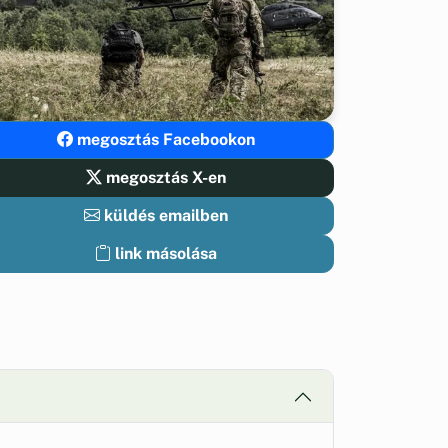
megosztás Facebookon
megosztás X-en
küldés emailben
link másolása