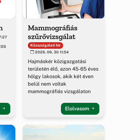
m
Mammográfiás
szűrővizsgálat
7:27
gos
Közszolgálati hír
2026. 06. 30 11:54
Hajmáskér közigazgatási
területén élő, azon 45-65 éves
hölgy lakosok, akik két éven
belül nem voltak
mammográfiás vizsgálaton
m
Elolvasom