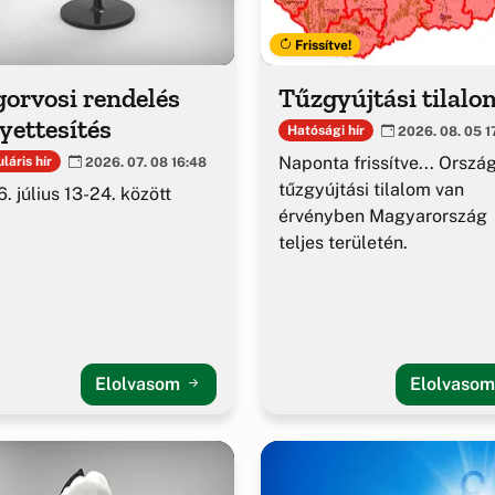
Frissítve!
orvosi rendelés
Tűzgyújtási tilalo
yettesítés
Hatósági hír
2026. 08. 05 1
Naponta frissítve... Orszá
láris hír
2026. 07. 08 16:48
tűzgyújtási tilalom van
. július 13-24. között
érvényben Magyarország
teljes területén.
Elolvasom
Elolvaso