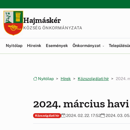
Ugrás a menüre
Ugrás a tartalomra
Hajmáskér
KÖZSÉG ÖNKORMÁNYZATA
Nyitólap
Híreink
Események
Önkormányzat
Település
Nyitólap
Hírek
Közszolgálati hír
2024. m
2024. március havi 
2024. 02. 22. 17:52
2024. 03. 05.
Közszolgálati hír