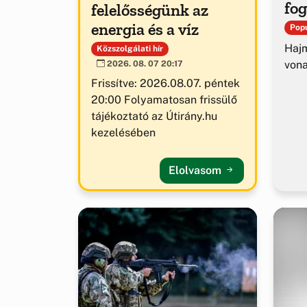
fog
felelősségünk az
energia és a víz
Popu
Hajm
Közszolgálati hír
von
2026. 08. 07 20:17
Frissítve: 2026.08.07. péntek
20:00 Folyamatosan frissülő
tájékoztató az Útirány.hu
kezelésében
Elolvasom