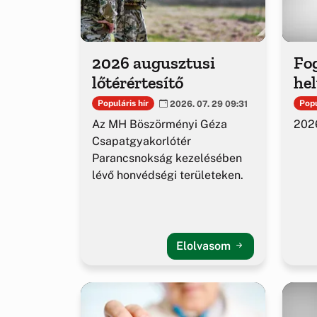
2026 augusztusi
Fog
lőtérértesítő
hel
Populáris hír
Popu
2026. 07. 29 09:31
Az MH Böszörményi Géza
2026
Csapatgyakorlótér
Parancsnokság kezelésében
lévő honvédségi területeken.
Elolvasom