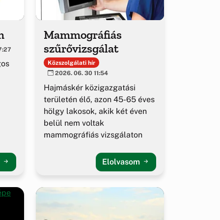
m
Mammográfiás
szűrővizsgálat
7:27
gos
Közszolgálati hír
2026. 06. 30 11:54
Hajmáskér közigazgatási
területén élő, azon 45-65 éves
hölgy lakosok, akik két éven
belül nem voltak
mammográfiás vizsgálaton
m
Elolvasom