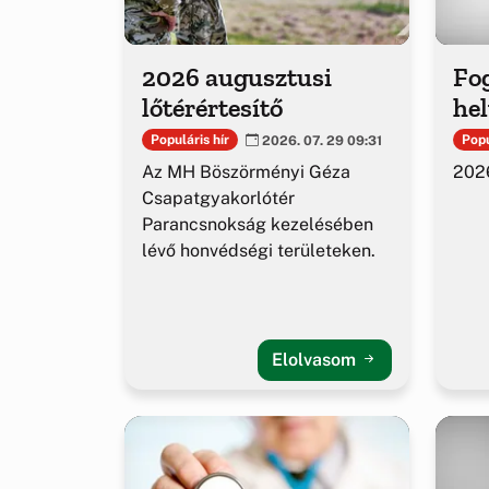
2026 augusztusi
Fog
lőtérértesítő
hel
Populáris hír
Popu
2026. 07. 29 09:31
Az MH Böszörményi Géza
2026
Csapatgyakorlótér
Parancsnokság kezelésében
lévő honvédségi területeken.
Elolvasom