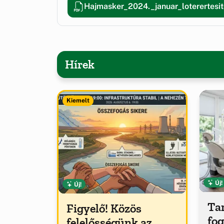
Hajmasker_2024._januar_loterertesit
Hírek
Kiemelt
Új!
Új!
Tar
Figyelő! Közös
fog
felelősségünk az