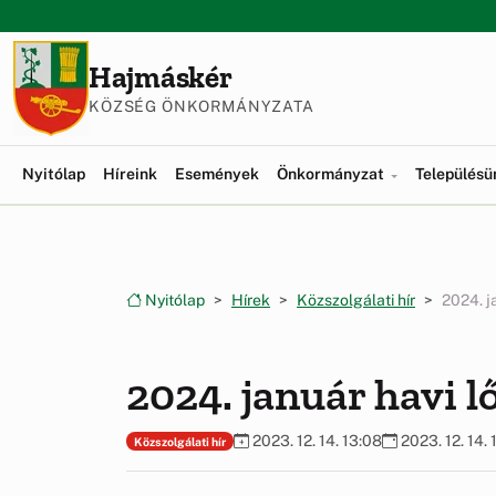
Ugrás a menüre
Ugrás a tartalomra
Hajmáskér
KÖZSÉG ÖNKORMÁNYZATA
Nyitólap
Híreink
Események
Önkormányzat
Település
Nyitólap
Hírek
Közszolgálati hír
2024. j
2024. január havi l
2023. 12. 14. 13:08
2023. 12. 14. 
Közszolgálati hír