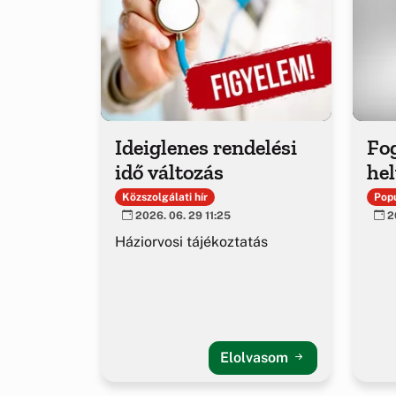
Ideiglenes rendelési
Fo
idő változás
hel
Közszolgálati hír
Popu
2026. 06. 29 11:25
20
Háziorvosi tájékoztatás
Elolvasom