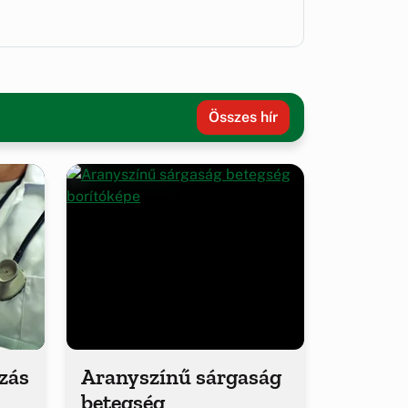
Összes hír
ozás
Aranyszínű sárgaság
betegség