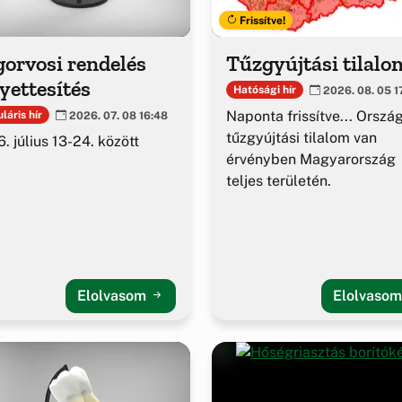
Frissítve!
orvosi rendelés
Tűzgyújtási tilalo
yettesítés
Hatósági hír
2026. 08. 05 1
Naponta frissítve... Orszá
láris hír
2026. 07. 08 16:48
tűzgyújtási tilalom van
. július 13-24. között
érvényben Magyarország
teljes területén.
Elolvasom
Elolvaso