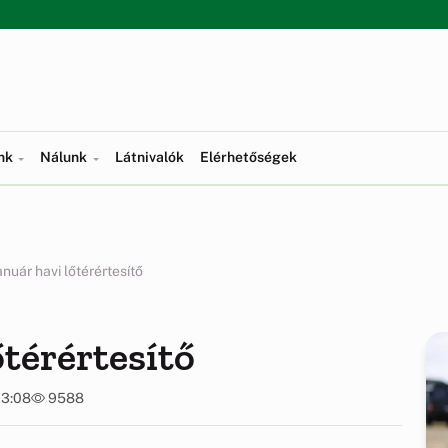
ünk
Nálunk
Látnivalók
Elérhetőségek
anuár havi lőtérértesítő
őtérértesítő
13:08
9588