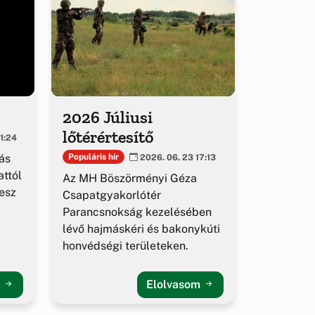
2026 Júliusi
lőtérértesítő
1:24
ás
Populáris hír
2026. 06. 23 17:13
ttól
Az MH Böszörményi Géza
esz
Csapatgyakorlótér
Parancsnokság kezelésében
lévő hajmáskéri és bakonykúti
honvédségi területeken.
m
Elolvasom