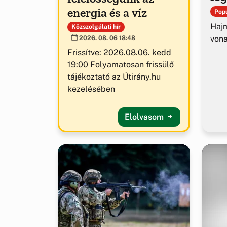
energia és a víz
Popu
Hajm
Közszolgálati hír
von
2026. 08. 06 18:48
Frissítve: 2026.08.06. kedd
19:00 Folyamatosan frissülő
tájékoztató az Útirány.hu
kezelésében
Elolvasom