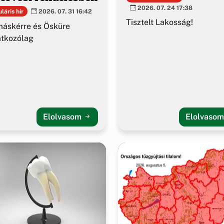
2026. 07. 24 17:38
láris hír
2026. 07. 31 16:42
Tisztelt Lakosság!
áskérre és Ösküre
atkozólag
Elolvasom
Elolvaso