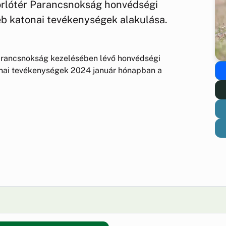
lótér Parancsnokság honvédségi
éb katonai tevékenységek alakulása.
rancsnokság kezelésében lévő honvédségi
onai tevékenységek 2024 január hónapban a