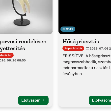
3147
gorvosi rendelésen
Hőségriasztás
yettesítés
Populáris hír
2026. 07. 06 2
FRISSÍTVE! A hőségriaszt
láris hír
26. 06. 26 08:50
meghosszabbodik, szomba
már harmadfokú riasztás l
érvényben
Elolvasom
Elolvaso