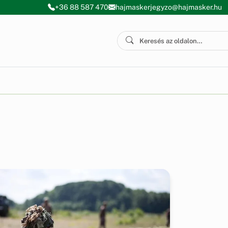
+36 88 587 470
hajmaskerjegyzo@hajmasker.hu