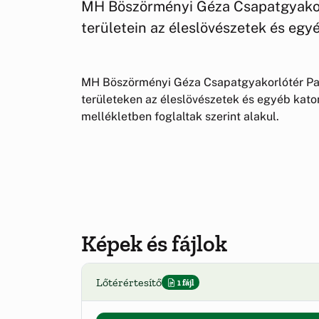
MH Böszörményi Géza Csapatgyakor
területein az éleslövészetek és egy
MH Böszörményi Géza Csapatgyakorlótér Pa
területeken az éleslövészetek és egyéb kat
mellékletben foglaltak szerint alakul.
Képek és fájlok
Lőtérértesítő
1 fájl