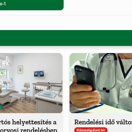
o-1
tós helyettesítés a
Rendelési idő vált
orvosi rendelésben
Közszolgálati hír