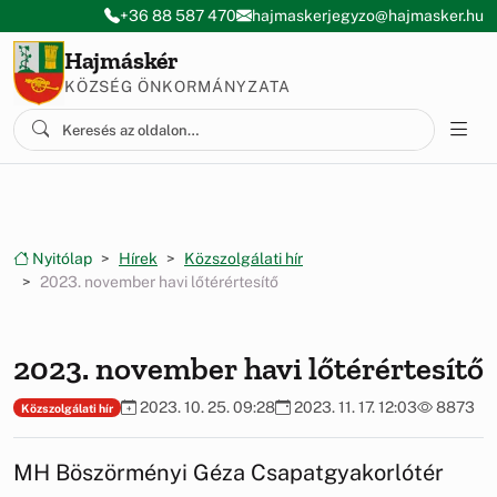
Ugrás a menüre
Ugrás a tartalomra
+36 88 587 470
hajmaskerjegyzo@hajmasker.hu
Hajmáskér
KÖZSÉG ÖNKORMÁNYZATA
Nyitólap
Hírek
Közszolgálati hír
2023. november havi lőtérértesítő
2023. november havi lőtérértesítő
2023. 10. 25. 09:28
2023. 11. 17. 12:03
8873
Közszolgálati hír
MH Böszörményi Géza Csapatgyakorlótér