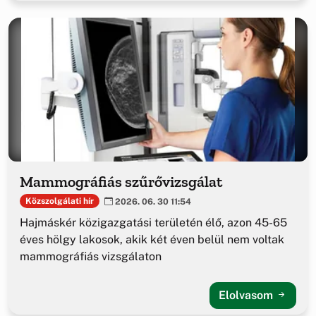
Mammográfiás szűrővizsgálat
Közszolgálati hír
2026. 06. 30 11:54
Hajmáskér közigazgatási területén élő, azon 45-65
éves hölgy lakosok, akik két éven belül nem voltak
mammográfiás vizsgálaton
Elolvasom