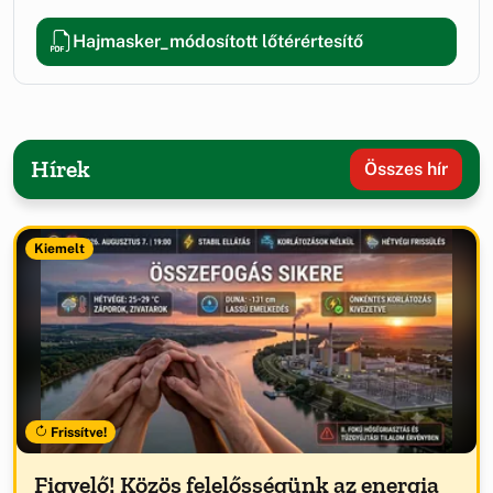
Hajmasker_módosított lőtérértesítő
Hírek
Összes hír
Kiemelt
Frissítve!
Figyelő! Közös felelősségünk az energia