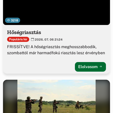
3218
Hőségriasztás
Populáris hír
2026. 07. 06 21:24
FRISSÍTVE! A hőségriasztás meghosszabbodik,
szombattól már harmadfokú riasztás lesz érvényben
Elolvasom