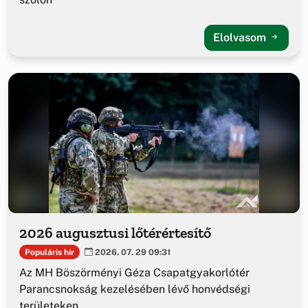
Elolvasom
2026 augusztusi lőtérértesítő
Populáris hír
2026. 07. 29 09:31
Az MH Böszörményi Géza Csapatgyakorlótér
Parancsnokság kezelésében lévő honvédségi
területeken.