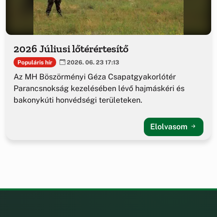
2026 Júliusi lőtérértesítő
Populáris hír
2026. 06. 23 17:13
Az MH Böszörményi Géza Csapatgyakorlótér
Parancsnokság kezelésében lévő hajmáskéri és
bakonykúti honvédségi területeken.
Elolvasom