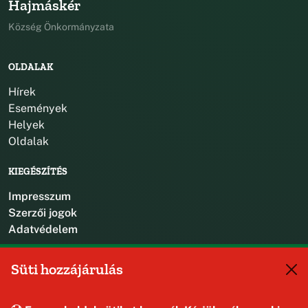
Hajmáskér
Község Önkormányzata
OLDALAK
Hírek
Események
Helyek
Oldalak
KIEGÉSZÍTÉS
Impresszum
Szerzői jogok
Adatvédelem
KAPCSOLAT
Süti hozzájárulás
+36 88 587 470
hajmaskerjegyzo@hajmasker.hu