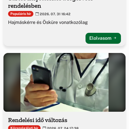
rendelésben
Populáris hír
2026. 07. 31 16:42
Hajmáskérre és Ösküre vonatkozólag
Elolvasom
Rendelési idő változás
Közszolgálati hír
2026. 07. 24 17:38