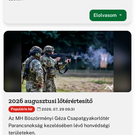
Elolvasom
2026 augusztusi lőtérértesítő
Populáris hír
2026. 07. 29 09:31
Az MH Böszörményi Géza Csapatgyakorlótér
Parancsnokság kezelésében lévő honvédségi
területeken.