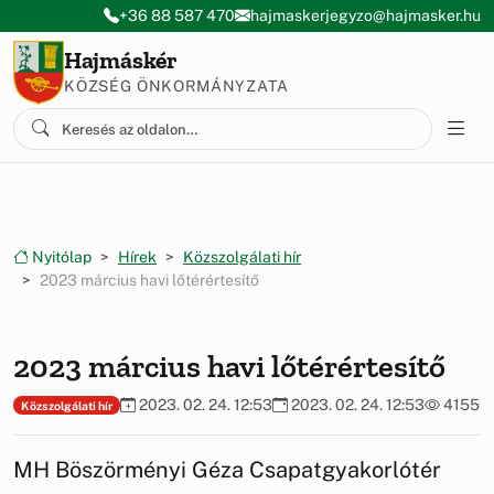
Ugrás a menüre
Ugrás a tartalomra
+36 88 587 470
hajmaskerjegyzo@hajmasker.hu
Hajmáskér
KÖZSÉG ÖNKORMÁNYZATA
Nyitólap
Hírek
Közszolgálati hír
2023 március havi lőtérértesítő
2023 március havi lőtérértesítő
2023. 02. 24. 12:53
2023. 02. 24. 12:53
4155
Közszolgálati hír
MH Böszörményi Géza Csapatgyakorlótér