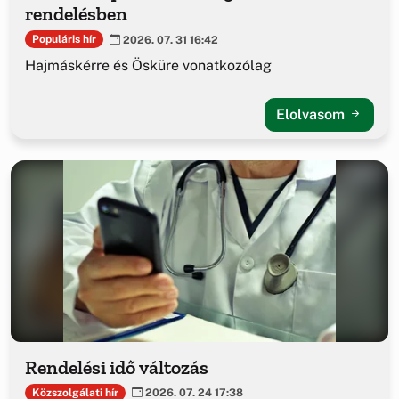
rendelésben
Populáris hír
2026. 07. 31 16:42
Hajmáskérre és Ösküre vonatkozólag
Elolvasom
Rendelési idő változás
Közszolgálati hír
2026. 07. 24 17:38