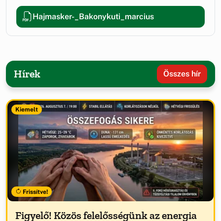
Hajmasker-_Bakonykuti_marcius
Hírek
Összes hír
Kiemelt
Frissítve!
Figyelő! Közös felelősségünk az energia