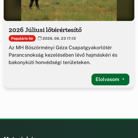
2026 Júliusi lőtérértesítő
Populáris hír
2026. 06. 23 17:13
Az MH Böszörményi Géza Csapatgyakorlótér
Parancsnokság kezelésében lévő hajmáskéri és
bakonykúti honvédségi területeken.
Elolvasom