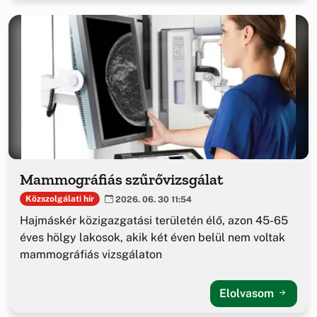
Mammográfiás szűrővizsgálat
Közszolgálati hír
2026. 06. 30 11:54
Hajmáskér közigazgatási területén élő, azon 45-65
éves hölgy lakosok, akik két éven belül nem voltak
mammográfiás vizsgálaton
Elolvasom