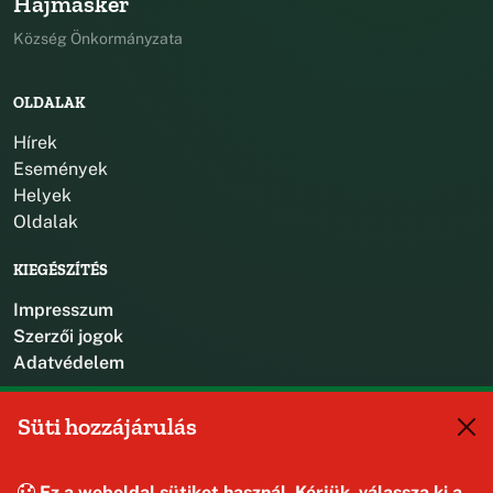
Hajmáskér
Község Önkormányzata
OLDALAK
Hírek
Események
Helyek
Oldalak
KIEGÉSZÍTÉS
Impresszum
Szerzői jogok
Adatvédelem
KAPCSOLAT
Süti hozzájárulás
+36 88 587 470
hajmaskerjegyzo@hajmasker.hu
Ez a weboldal sütiket használ. Kérjük, válassza ki a