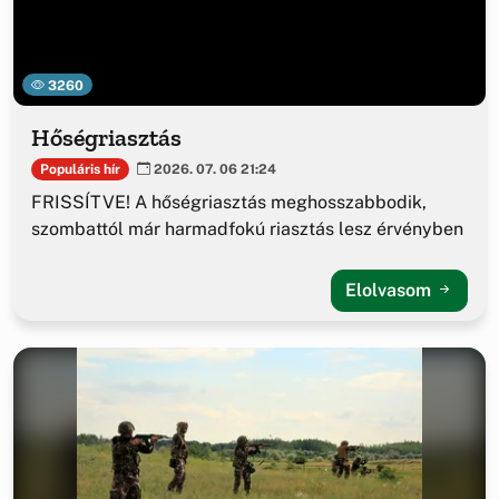
3260
Hőségriasztás
Populáris hír
2026. 07. 06 21:24
FRISSÍTVE! A hőségriasztás meghosszabbodik,
szombattól már harmadfokú riasztás lesz érvényben
Elolvasom