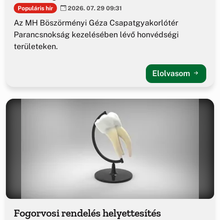
Populáris hír
2026. 07. 29 09:31
Az MH Böszörményi Géza Csapatgyakorlótér
Parancsnokság kezelésében lévő honvédségi
területeken.
Elolvasom
Fogorvosi rendelés helyettesítés