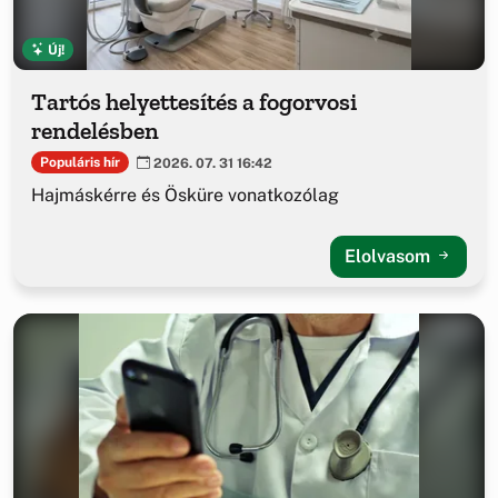
Új!
Tartós helyettesítés a fogorvosi
rendelésben
Populáris hír
2026. 07. 31 16:42
Hajmáskérre és Ösküre vonatkozólag
Elolvasom