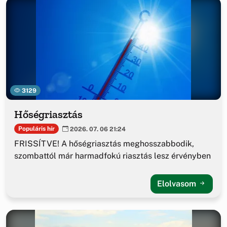
3129
Hőségriasztás
Populáris hír
2026. 07. 06 21:24
FRISSÍTVE! A hőségriasztás meghosszabbodik,
szombattól már harmadfokú riasztás lesz érvényben
Elolvasom