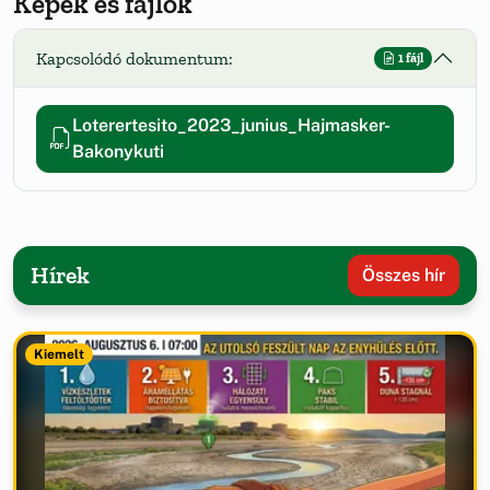
Képek és fájlok
Kapcsolódó dokumentum:
1 fájl
Loterertesito_2023_junius_Hajmasker-
Bakonykuti
Hírek
Összes hír
Kiemelt