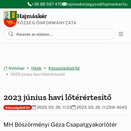
Ugrás a menüre
Ugrás a tartalomra
+36 88 587 470
hajmaskerjegyzo@hajmasker.hu
Hajmáskér
KÖZSÉG ÖNKORMÁNYZATA
Nyitólap
Hírek
Közszolgálati hír
2023 június havi lőtérértesítő
2023 június havi lőtérértesítő
2023. 05. 26. 11:23
2023. 05. 26. 11:23
4043
Közszolgálati hír
MH Böszörményi Géza Csapatgyakorlótér