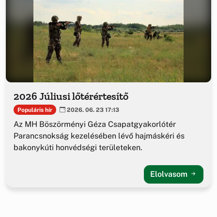
2026 Júliusi lőtérértesítő
Populáris hír
2026. 06. 23 17:13
Az MH Böszörményi Géza Csapatgyakorlótér
Parancsnokság kezelésében lévő hajmáskéri és
bakonykúti honvédségi területeken.
Elolvasom