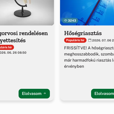
3243
gorvosi rendelésen
Hőségriasztás
yettesítés
Populáris hír
2026. 07. 06 2
FRISSÍTVE! A hőségriaszt
láris hír
26. 06. 26 08:50
meghosszabbodik, szomba
már harmadfokú riasztás l
érvényben
Elolvasom
Elolvaso