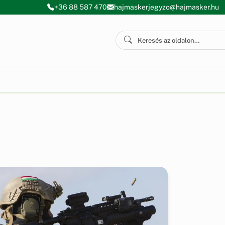
+36 88 587 470
hajmaskerjegyzo@hajmasker.hu