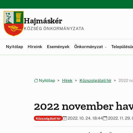
Ugrás a menüre
Ugrás a tartalomra
Hajmáskér
KÖZSÉG ÖNKORMÁNYZATA
Nyitólap
Híreink
Események
Önkormányzat
Település
Nyitólap
Hírek
Közszolgálati hír
2022 no
2022 november havi
2022. 10. 24. 18:44
2022. 11. 29.
Közszolgálati hír