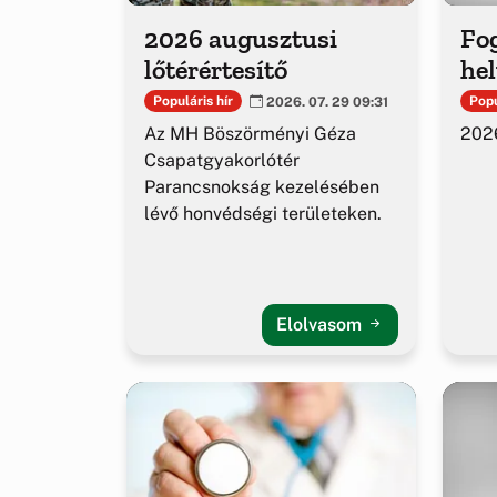
2026 augusztusi
Fog
lőtérértesítő
hel
Populáris hír
Popu
2026. 07. 29 09:31
Az MH Böszörményi Géza
2026
Csapatgyakorlótér
Parancsnokság kezelésében
lévő honvédségi területeken.
Elolvasom