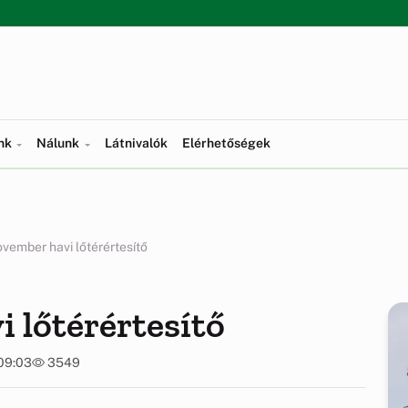
ünk
Nálunk
Látnivalók
Elérhetőségek
vember havi lőtérértesítő
 lőtérértesítő
 09:03
3549