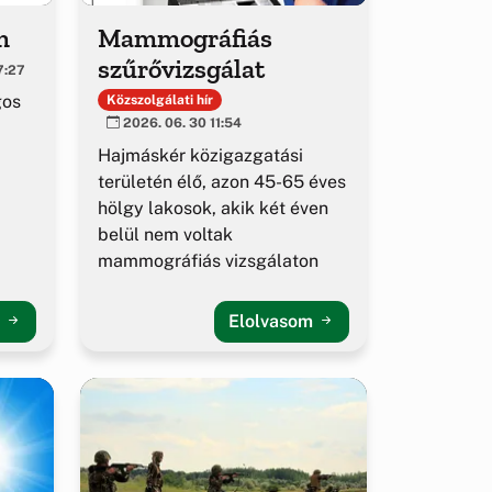
m
Mammográfiás
szűrővizsgálat
7:27
gos
Közszolgálati hír
2026. 06. 30 11:54
Hajmáskér közigazgatási
területén élő, azon 45-65 éves
hölgy lakosok, akik két éven
belül nem voltak
mammográfiás vizsgálaton
m
Elolvasom