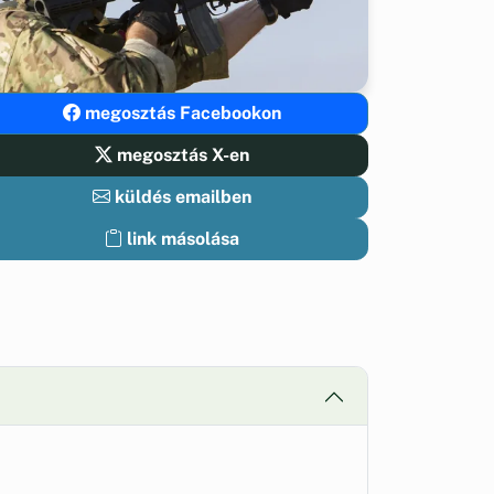
megosztás Facebookon
megosztás X-en
küldés emailben
link másolása