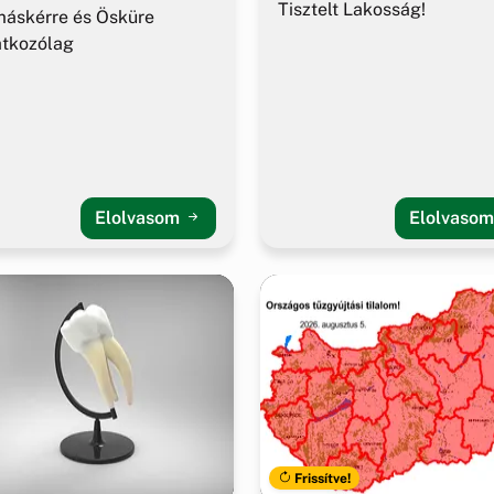
Tisztelt Lakosság!
áskérre és Ösküre
atkozólag
Elolvasom
Elolvaso
Frissítve!