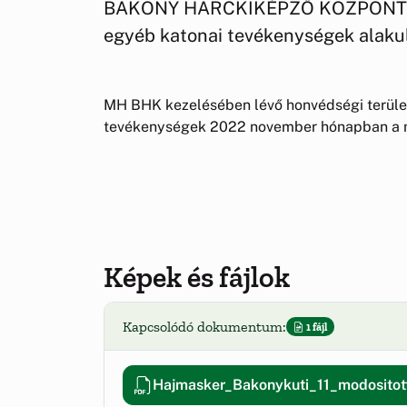
BAKONY HARCKIKÉPZŐ KÖZPONT honv
egyéb katonai tevékenységek alaku
MH BHK kezelésében lévő honvédségi terület
tevékenységek 2022 november hónapban a mel
Képek és fájlok
Kapcsolódó dokumentum:
1 fájl
Hajmasker_Bakonykuti_11_modositot