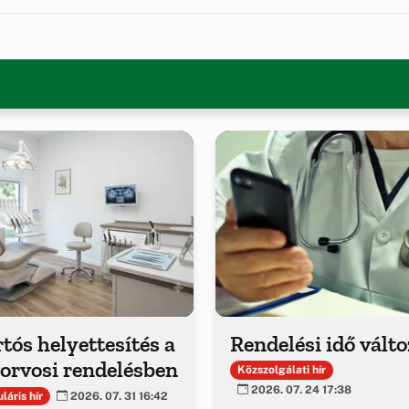
tós helyettesítés a
Rendelési idő vált
orvosi rendelésben
Közszolgálati hír
2026. 07. 24 17:38
láris hír
2026. 07. 31 16:42