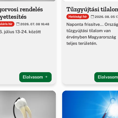
orvosi rendelés
Tűzgyújtási tilalo
yettesítés
Hatósági hír
2026. 08. 05 1
Naponta frissítve... Orszá
láris hír
2026. 07. 08 16:48
tűzgyújtási tilalom van
. július 13-24. között
érvényben Magyarország
teljes területén.
Elolvasom
Elolvaso