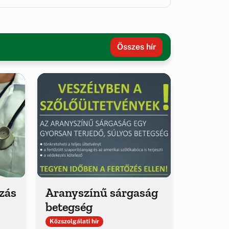
Összes hír
ozás
Aranyszínű sárgaság
betegség
Közszolgálati hír