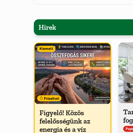
Hírek
Kiemelt
Frissítve!
Tar
Figyelő! Közös
fog
felelősségünk az
energia és a víz
Popu