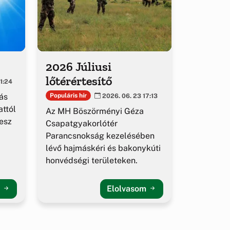
2026 Júliusi
lőtérértesítő
1:24
ás
Populáris hír
2026. 06. 23 17:13
ttól
Az MH Böszörményi Géza
esz
Csapatgyakorlótér
Parancsnokság kezelésében
lévő hajmáskéri és bakonykúti
honvédségi területeken.
m
Elolvasom