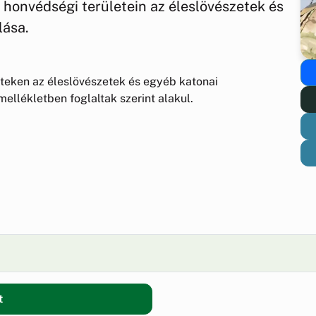
édségi területein az éleslövészetek és
lása.
eken az éleslövészetek és egyéb katonai
lékletben foglaltak szerint alakul.
t