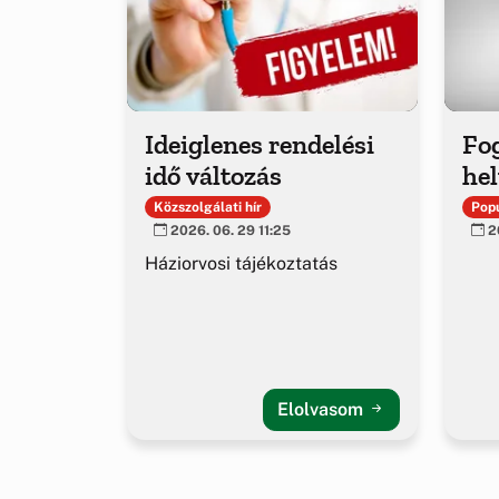
Ideiglenes rendelési
Fo
idő változás
hel
Közszolgálati hír
Popu
2026. 06. 29 11:25
20
Háziorvosi tájékoztatás
Elolvasom