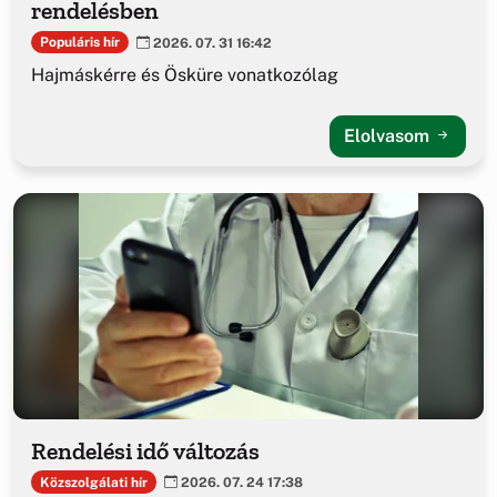
rendelésben
Populáris hír
2026. 07. 31 16:42
Hajmáskérre és Ösküre vonatkozólag
Elolvasom
Rendelési idő változás
Közszolgálati hír
2026. 07. 24 17:38