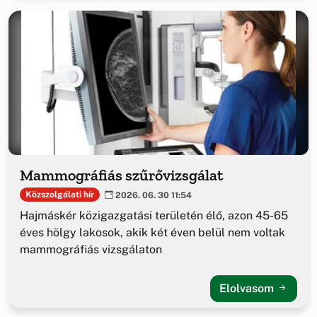
Mammográfiás szűrővizsgálat
Közszolgálati hír
2026. 06. 30 11:54
Hajmáskér közigazgatási területén élő, azon 45-65
éves hölgy lakosok, akik két éven belül nem voltak
mammográfiás vizsgálaton
Elolvasom