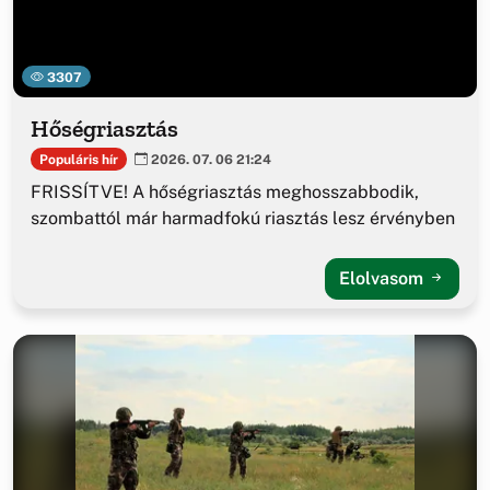
3307
Hőségriasztás
Populáris hír
2026. 07. 06 21:24
FRISSÍTVE! A hőségriasztás meghosszabbodik,
szombattól már harmadfokú riasztás lesz érvényben
Elolvasom