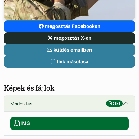
megosztás Facebookon
megosztás X-en
küldés emailben
link másolása
Képek és fájlok
Módosítás
1 fájl
IMG