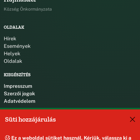
Község Önkormányzata
OLDALAK
Hírek
Események
Helyek
Oldalak
KIEGÉSZÍTÉS
Impresszum
Szerzői jogok
Adatvédelem
KAPCSOLAT
Süti hozzájárulás
+36 88 587 470
hajmaskerjegyzo@hajmasker.hu
Ez a weboldal sütiket használ. Kérjük, válassza ki a