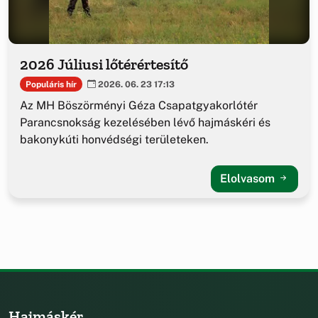
2026 Júliusi lőtérértesítő
Populáris hír
2026. 06. 23 17:13
Az MH Böszörményi Géza Csapatgyakorlótér
Parancsnokság kezelésében lévő hajmáskéri és
bakonykúti honvédségi területeken.
Elolvasom
Hajmáskér