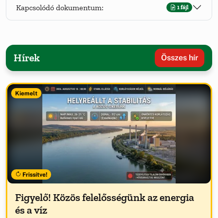
Kapcsolódó dokumentum:
1 fájl
Hírek
Összes hír
Kiemelt
Frissítve!
Figyelő! Közös felelősségünk az energia
és a víz