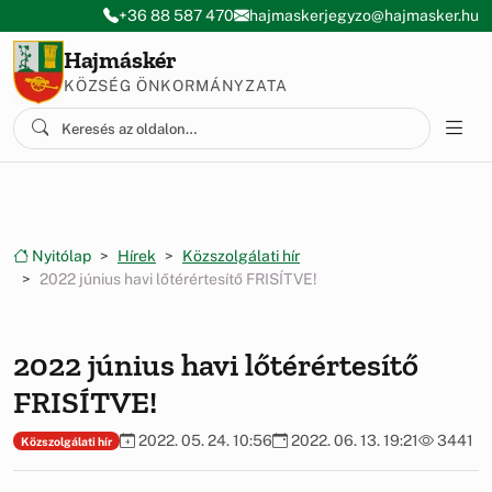
Ugrás a menüre
Ugrás a tartalomra
+36 88 587 470
hajmaskerjegyzo@hajmasker.hu
Hajmáskér
KÖZSÉG ÖNKORMÁNYZATA
Nyitólap
Hírek
Közszolgálati hír
2022 június havi lőtérértesítő FRISÍTVE!
2022 június havi lőtérértesítő
FRISÍTVE!
2022. 05. 24. 10:56
2022. 06. 13. 19:21
3441
Közszolgálati hír