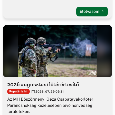
Elolvasom
2026 augusztusi lőtérértesítő
Populáris hír
2026. 07. 29 09:31
Az MH Böszörményi Géza Csapatgyakorlótér
Parancsnokság kezelésében lévő honvédségi
területeken.