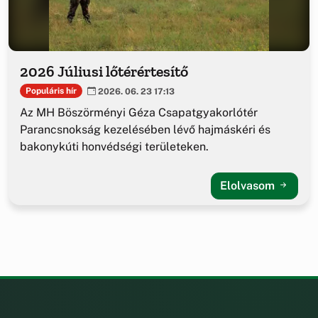
2026 Júliusi lőtérértesítő
Populáris hír
2026. 06. 23 17:13
Az MH Böszörményi Géza Csapatgyakorlótér
Parancsnokság kezelésében lévő hajmáskéri és
bakonykúti honvédségi területeken.
Elolvasom