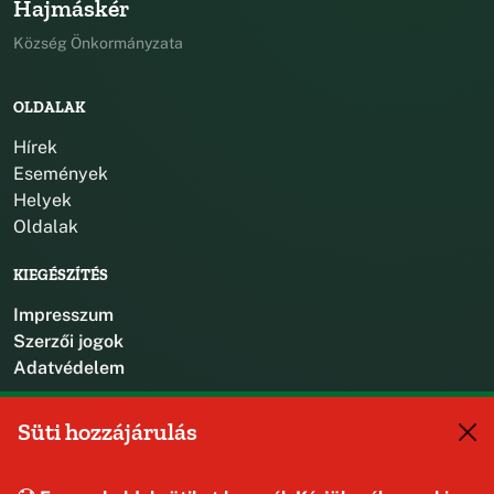
Hajmáskér
Község Önkormányzata
OLDALAK
Hírek
Események
Helyek
Oldalak
KIEGÉSZÍTÉS
Impresszum
Szerzői jogok
Adatvédelem
KAPCSOLAT
Süti hozzájárulás
+36 88 587 470
hajmaskerjegyzo@hajmasker.hu