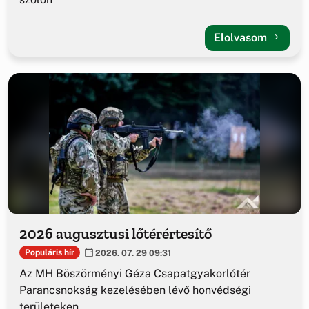
Elolvasom
2026 augusztusi lőtérértesítő
Populáris hír
2026. 07. 29 09:31
Az MH Böszörményi Géza Csapatgyakorlótér
Parancsnokság kezelésében lévő honvédségi
területeken.