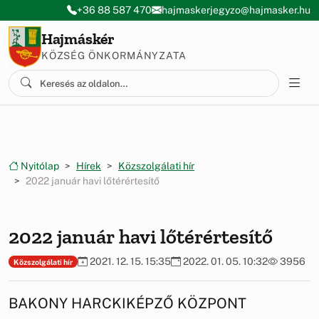
Ugrás a menüre
Ugrás a tartalomra
+36 88 587 470
hajmaskerjegyzo@hajmasker.hu
Hajmáskér
KÖZSÉG ÖNKORMÁNYZATA
Nyitólap
Hírek
Közszolgálati hír
2022 január havi lőtérértesítő
2022 január havi lőtérértesítő
2021. 12. 15. 15:35
2022. 01. 05. 10:32
3956
Közszolgálati hír
BAKONY HARCKIKÉPZŐ KÖZPONT