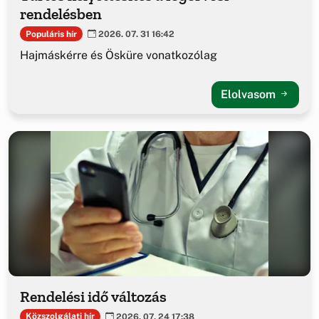
rendelésben
Populáris hír
2026. 07. 31 16:42
Hajmáskérre és Ösküre vonatkozólag
Elolvasom
Rendelési idő változás
Közszolgálati hír
2026. 07. 24 17:38