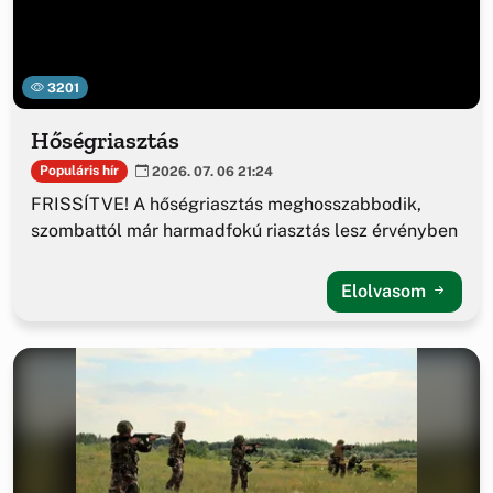
3201
Hőségriasztás
Populáris hír
2026. 07. 06 21:24
FRISSÍTVE! A hőségriasztás meghosszabbodik,
szombattól már harmadfokú riasztás lesz érvényben
Elolvasom