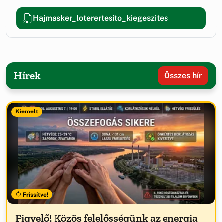
Hajmasker_loterertesito_kiegeszites
Hírek
Összes hír
Kiemelt
Frissítve!
Figyelő! Közös felelősségünk az energia