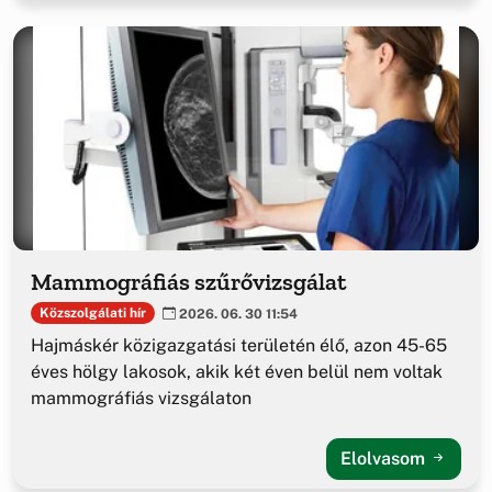
Mammográfiás szűrővizsgálat
Közszolgálati hír
2026. 06. 30 11:54
Hajmáskér közigazgatási területén élő, azon 45-65
éves hölgy lakosok, akik két éven belül nem voltak
mammográfiás vizsgálaton
Elolvasom