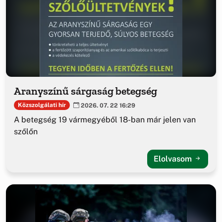
Aranyszínű sárgaság betegség
Közszolgálati hír
2026. 07. 22 16:29
A betegség 19 vármegyéből 18-ban már jelen van
szőlőn
Elolvasom