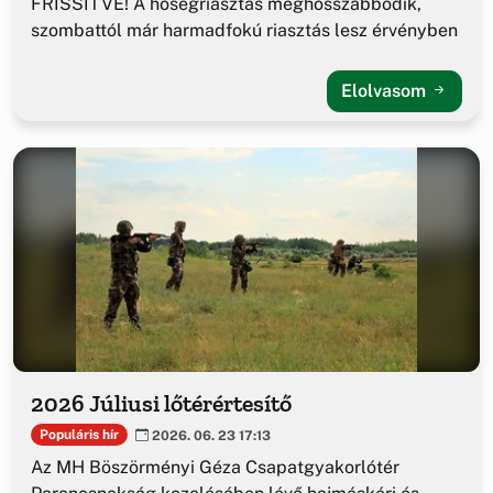
FRISSÍTVE! A hőségriasztás meghosszabbodik,
szombattól már harmadfokú riasztás lesz érvényben
Elolvasom
2026 Júliusi lőtérértesítő
Populáris hír
2026. 06. 23 17:13
Az MH Böszörményi Géza Csapatgyakorlótér