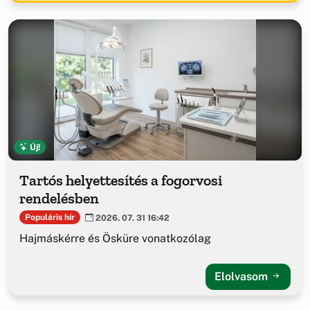
Új!
Tartós helyettesítés a fogorvosi
rendelésben
Populáris hír
2026. 07. 31 16:42
Hajmáskérre és Ösküre vonatkozólag
Elolvasom