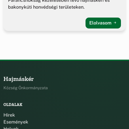
Parancsnokság kezelésében lévő hajmáskéri és
bakonykúti honvédségi területeken.
Elolvasom
Hajmáskér
Község Önkormányzata
OLDALAK
Hírek
Események
Helyek