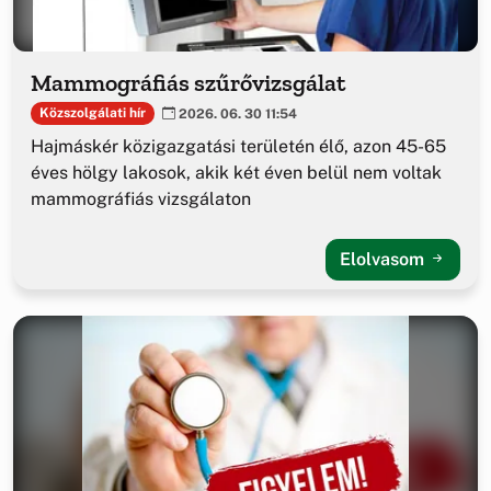
Mammográfiás szűrővizsgálat
Közszolgálati hír
2026. 06. 30 11:54
Hajmáskér közigazgatási területén élő, azon 45-65
éves hölgy lakosok, akik két éven belül nem voltak
mammográfiás vizsgálaton
Elolvasom