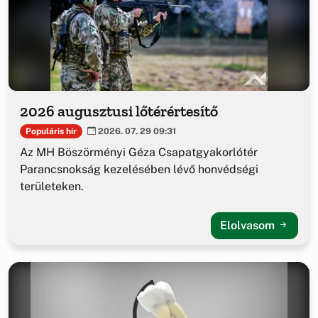
2026 augusztusi lőtérértesítő
Populáris hír
2026. 07. 29 09:31
Az MH Böszörményi Géza Csapatgyakorlótér
Parancsnokság kezelésében lévő honvédségi
területeken.
Elolvasom