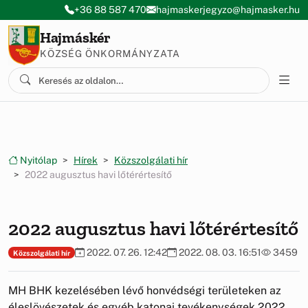
Ugrás a menüre
Ugrás a tartalomra
+36 88 587 470
hajmaskerjegyzo@hajmasker.hu
Hajmáskér
KÖZSÉG ÖNKORMÁNYZATA
Nyitólap
Hírek
Közszolgálati hír
2022 augusztus havi lőtérértesítő
2022 augusztus havi lőtérértesítő
2022. 07. 26. 12:42
2022. 08. 03. 16:51
3459
Közszolgálati hír
MH BHK kezelésében lévő honvédségi területeken az
éleslövészetek és egyéb katonai tevékenységek 2022