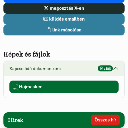
megosztás X-en
küldés emailben
link másolása
Képek és fájlok
Kapcsolódó dokumentum:
1 fájl
Hajmasker
Hírek
Összes hír