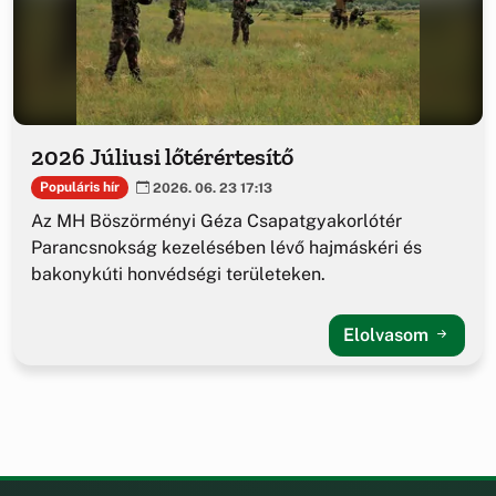
2026 Júliusi lőtérértesítő
Populáris hír
2026. 06. 23 17:13
Az MH Böszörményi Géza Csapatgyakorlótér
Parancsnokság kezelésében lévő hajmáskéri és
bakonykúti honvédségi területeken.
Elolvasom