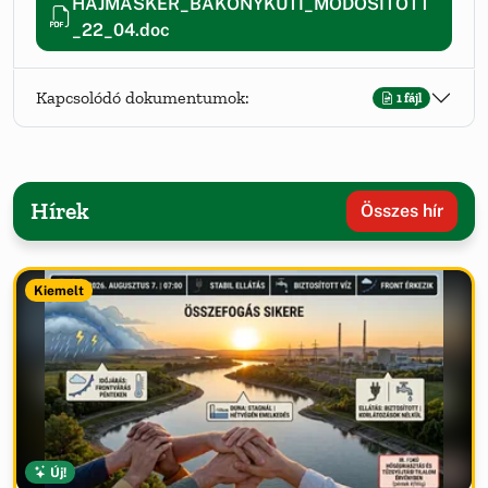
HAJMASKER_BAKONYKUTI_MODOSITOTT
_22_04.doc
Kapcsolódó dokumentumok:
1 fájl
Hírek
Összes hír
Kiemelt
Új!