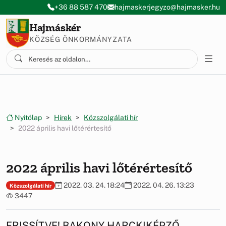
Ugrás a menüre
Ugrás a tartalomra
+36 88 587 470
hajmaskerjegyzo@hajmasker.hu
Hajmáskér
KÖZSÉG ÖNKORMÁNYZATA
Nyitólap
Hírek
Közszolgálati hír
2022 április havi lőtérértesítő
2022 április havi lőtérértesítő
2022. 03. 24. 18:24
2022. 04. 26. 13:23
Közszolgálati hír
3447
FRISSÍTVE! BAKONY HARCKIKÉPZŐ