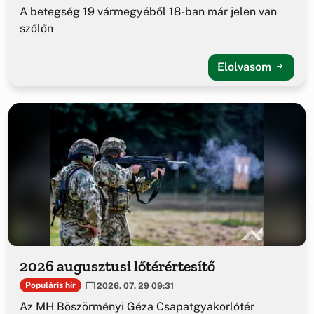
A betegség 19 vármegyéből 18-ban már jelen van
szőlőn
Elolvasom
2026 augusztusi lőtérértesítő
Populáris hír
2026. 07. 29 09:31
Az MH Böszörményi Géza Csapatgyakorlótér