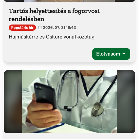
Tartós helyettesítés a fogorvosi
rendelésben
Populáris hír
2026. 07. 31 16:42
Hajmáskérre és Ösküre vonatkozólag
Elolvasom