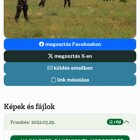
megosztás Facebookon
megosztás X-en
küldés emailben
link másolása
Képek és fájlok
Frissítés: 2022.03.29.
1 fájl