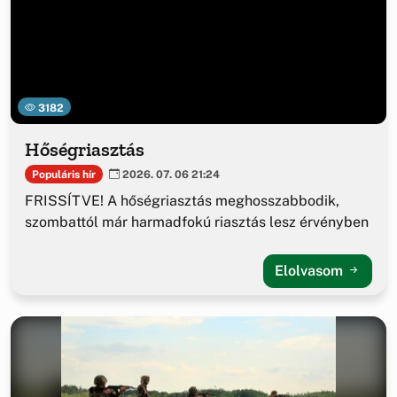
3182
Hőségriasztás
Populáris hír
2026. 07. 06 21:24
FRISSÍTVE! A hőségriasztás meghosszabbodik,
szombattól már harmadfokú riasztás lesz érvényben
Elolvasom