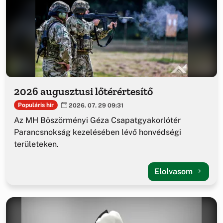
2026 augusztusi lőtérértesítő
Populáris hír
2026. 07. 29 09:31
Az MH Böszörményi Géza Csapatgyakorlótér
Parancsnokság kezelésében lévő honvédségi
területeken.
Elolvasom