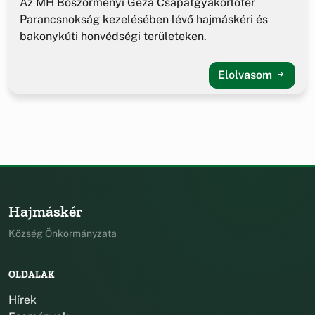
Az MH Böszörményi Géza Csapatgyakorlótér
Parancsnokság kezelésében lévő hajmáskéri és
bakonykúti honvédségi területeken.
Elolvasom
Hajmáskér
Község Önkormányzata
OLDALAK
Hírek