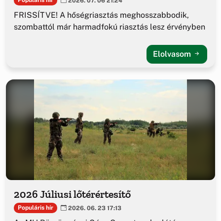
Populáris hír
2026. 07. 06 21:24
FRISSÍTVE! A hőségriasztás meghosszabbodik,
szombattól már harmadfokú riasztás lesz érvényben
Elolvasom
2026 Júliusi lőtérértesítő
Populáris hír
2026. 06. 23 17:13