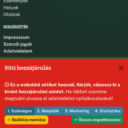
Események
Helyek
Oldalak
KIEGÉSZÍTÉS
Impresszum
Szerzői jogok
Adatvédelem
KAPCSOLAT
Süti hozzájárulás
+36 88 587 470
hajmaskerjegyzo@hajmasker.hu
Ez a weboldal sütiket használ. Kérjük, válassza ki a
8192 Hajmáskér, Kossuth Lajos u. 31.
kívánt hozzájárulási szintet.
Ha többet szeretne
megtudni olvassa el adatvédelmi nyilatkozatunkat!
1. Szükséges
2. Beépülők
3. Marketing
4. Statisztika
© 2026 Hajmáskér Község Önkormányzata — Minden jog
fenntartva
Beállítás mentése
Összes engedélyezése
Fejleszti és üzemelteti az Útirány