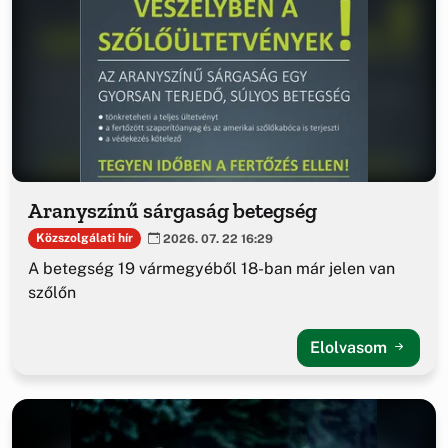
Aranyszínű sárgaság betegség
Közszolgálati hír
2026. 07. 22 16:29
A betegség 19 vármegyéből 18-ban már jelen van
szőlőn
Elolvasom