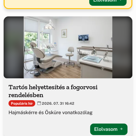
Tartós helyettesítés a fogorvosi
rendelésben
Populáris hír
2026. 07. 31 16:42
Hajmáskérre és Ösküre vonatkozólag
Elolvasom