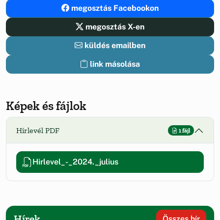
megosztás Facebookon
megosztás X-en
küldés emailben
link másolása
Képek és fájlok
Hírlevél PDF
1 fájl
Hirlevel_-_2024._julius
Hírek
Összes hír