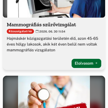
Mammográfiás szűrővizsgálat
Közszolgálati hír
2026. 06. 30 11:54
Hajmáskér közigazgatási területén élő, azon 45-65
éves hölgy lakosok, akik két éven belül nem voltak
mammográfiás vizsgálaton
Elolvasom