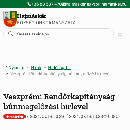
Ugrás a menüre
Ugrás a tartalomra
+36 88 587 470
hajmaskerjegyzo@hajmasker.hu
Hajmáskér
KÖZSÉG ÖNKORMÁNYZATA
Nyitólap
Hírek
Hatósági hír
Veszprémi Rendőrkapitányság bűnmegelőzési hírlevél
Veszprémi Rendőrkapitányság
bűnmegelőzési hírlevél
2024. 07. 18. 10:28
2024. 07. 18. 10:28
6090
Hatósági hír