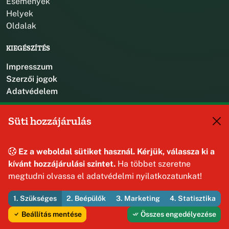
Események
Helyek
Oldalak
KIEGÉSZÍTÉS
Impresszum
Szerzői jogok
Adatvédelem
KAPCSOLAT
Süti hozzájárulás
+36 88 587 470
hajmaskerjegyzo@hajmasker.hu
Ez a weboldal sütiket használ. Kérjük, válassza ki a
8192 Hajmáskér, Kossuth Lajos u. 31.
kívánt hozzájárulási szintet.
Ha többet szeretne
megtudni olvassa el adatvédelmi nyilatkozatunkat!
1. Szükséges
2. Beépülők
3. Marketing
4. Statisztika
© 2026 Hajmáskér Község Önkormányzata — Minden jog
fenntartva
Beállítás mentése
Összes engedélyezése
Fejleszti és üzemelteti az Útirány