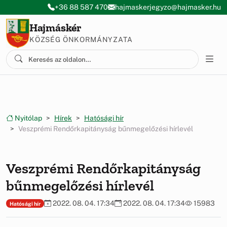
Ugrás a menüre
Ugrás a tartalomra
+36 88 587 470
hajmaskerjegyzo@hajmasker.hu
Hajmáskér
KÖZSÉG ÖNKORMÁNYZATA
Nyitólap
Hírek
Hatósági hír
Veszprémi Rendőrkapitányság bűnmegelőzési hírlevél
Veszprémi Rendőrkapitányság
bűnmegelőzési hírlevél
2022. 08. 04. 17:34
2022. 08. 04. 17:34
15983
Hatósági hír