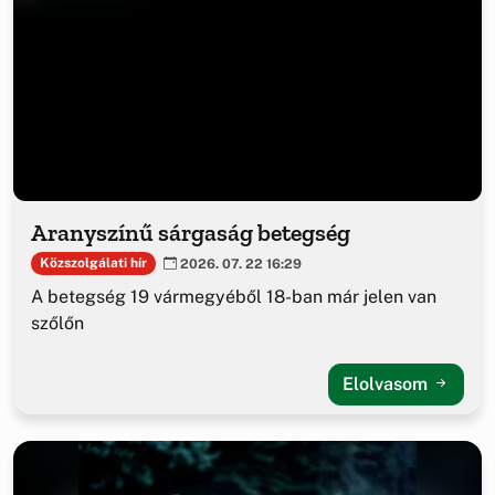
Aranyszínű sárgaság betegség
Közszolgálati hír
2026. 07. 22 16:29
A betegség 19 vármegyéből 18-ban már jelen van
szőlőn
Elolvasom