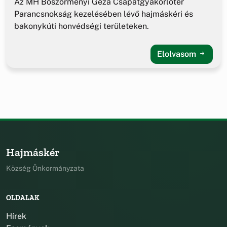
Az MH Böszörményi Géza Csapatgyakorlótér
Parancsnokság kezelésében lévő hajmáskéri és
bakonykúti honvédségi területeken.
Elolvasom
Hajmáskér
Község Önkormányzata
OLDALAK
Hírek