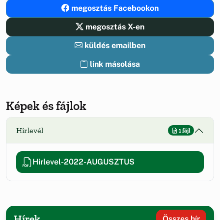
megosztás Facebookon
megosztás X-en
küldés emailben
link másolása
Képek és fájlok
Hírlevél
1 fájl
Hirlevel-2022-AUGUSZTUS
Hírek
Összes hír