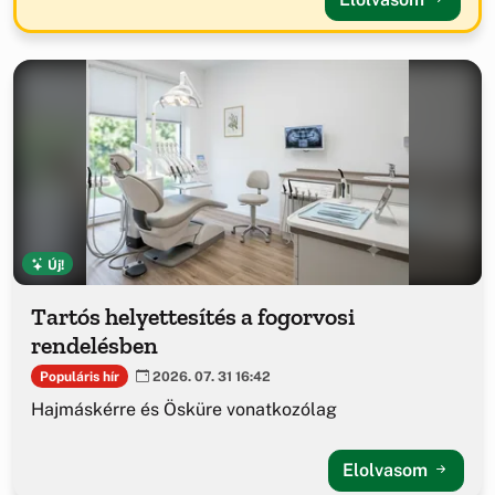
Új!
Tartós helyettesítés a fogorvosi
rendelésben
Populáris hír
2026. 07. 31 16:42
Hajmáskérre és Ösküre vonatkozólag
Elolvasom