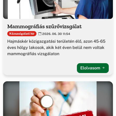
Mammográfiás szűrővizsgálat
Közszolgálati hír
2026. 06. 30 11:54
Hajmáskér közigazgatási területén élő, azon 45-65
éves hölgy lakosok, akik két éven belül nem voltak
mammográfiás vizsgálaton
Elolvasom