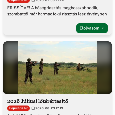
Populáris hír
2026. 07. 06 21:24
FRISSÍTVE! A hőségriasztás meghosszabbodik,
szombattól már harmadfokú riasztás lesz érvényben
Elolvasom
2026 Júliusi lőtérértesítő
Populáris hír
2026. 06. 23 17:13