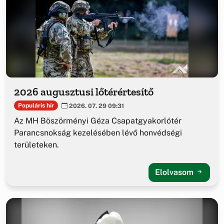
2026 augusztusi lőtérértesítő
Populáris hír
2026. 07. 29 09:31
Az MH Böszörményi Géza Csapatgyakorlótér
Parancsnokság kezelésében lévő honvédségi
területeken.
Elolvasom