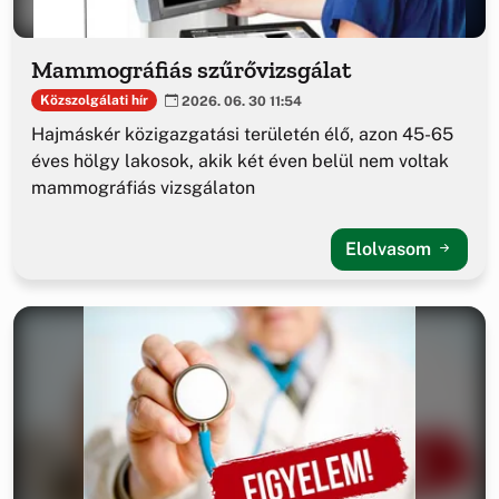
Mammográfiás szűrővizsgálat
Közszolgálati hír
2026. 06. 30 11:54
Hajmáskér közigazgatási területén élő, azon 45-65
éves hölgy lakosok, akik két éven belül nem voltak
mammográfiás vizsgálaton
Elolvasom