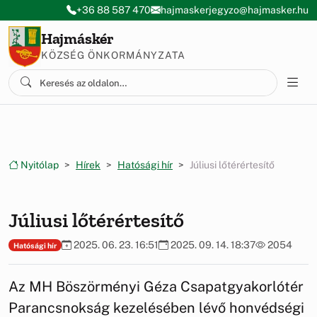
Ugrás a menüre
Ugrás a tartalomra
+36 88 587 470
hajmaskerjegyzo@hajmasker.hu
Hajmáskér
KÖZSÉG ÖNKORMÁNYZATA
Nyitólap
Hírek
Hatósági hír
Júliusi lőtérértesítő
Júliusi lőtérértesítő
2025. 06. 23. 16:51
2025. 09. 14. 18:37
2054
Hatósági hír
Az MH Böszörményi Géza Csapatgyakorlótér
Parancsnokság kezelésében lévő honvédségi