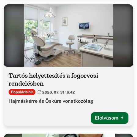
Tartós helyettesítés a fogorvosi
rendelésben
Populáris hír
2026. 07. 31 16:42
Hajmáskérre és Ösküre vonatkozólag
Elolvasom