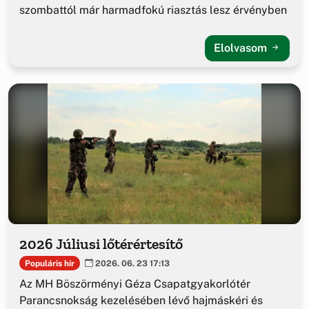
szombattól már harmadfokú riasztás lesz érvényben
Elolvasom
2026 Júliusi lőtérértesítő
Populáris hír
2026. 06. 23 17:13
Az MH Böszörményi Géza Csapatgyakorlótér
Parancsnokság kezelésében lévő hajmáskéri és