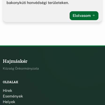
bakonykúti honvédségi területeken.
Elolvasom
Hajmáskér
Község Önkormányzata
OLDALAK
Hírek
Események
Helyek