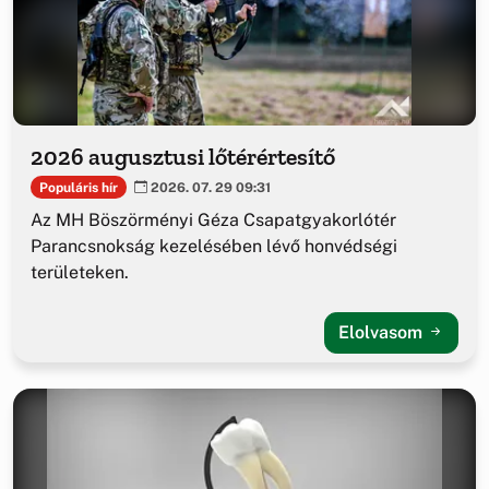
2026 augusztusi lőtérértesítő
Populáris hír
2026. 07. 29 09:31
Az MH Böszörményi Géza Csapatgyakorlótér
Parancsnokság kezelésében lévő honvédségi
területeken.
Elolvasom