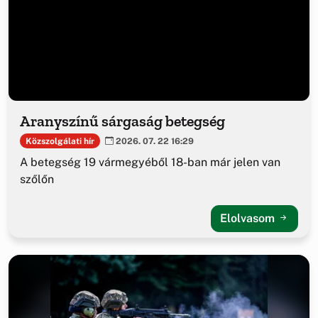
Aranyszínű sárgaság betegség
Közszolgálati hír
2026. 07. 22 16:29
A betegség 19 vármegyéből 18-ban már jelen van
szőlőn
Elolvasom