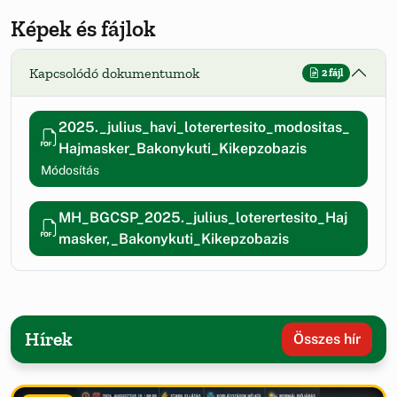
Képek és fájlok
Kapcsolódó dokumentumok
2 fájl
2025._julius_havi_loterertesito_modositas_
Hajmasker_Bakonykuti_Kikepzobazis
Módosítás
MH_BGCSP_2025._julius_loterertesito_Haj
masker,_Bakonykuti_Kikepzobazis
Hírek
Összes hír