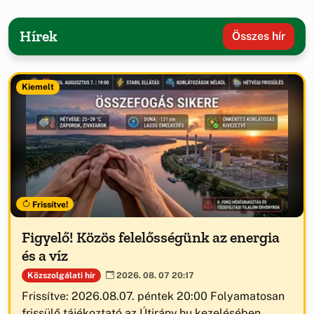
Hírek
Összes hír
Kiemelt
Frissítve!
Figyelő! Közös felelősségünk az energia
és a víz
Közszolgálati hír
2026. 08. 07 20:17
Frissítve: 2026.08.07. péntek 20:00 Folyamatosan
frissülő tájékoztató az Útirány.hu kezelésében