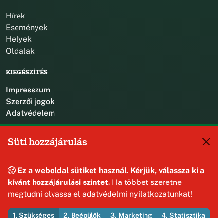
Hírek
Események
Helyek
Oldalak
KIEGÉSZÍTÉS
Impresszum
Szerzői jogok
Adatvédelem
KAPCSOLAT
Süti hozzájárulás
+36 88 587 470
hajmaskerjegyzo@hajmasker.hu
Ez a weboldal sütiket használ. Kérjük, válassza ki a
8192 Hajmáskér, Kossuth Lajos u. 31.
kívánt hozzájárulási szintet.
Ha többet szeretne
megtudni olvassa el adatvédelmi nyilatkozatunkat!
1. Szükséges
2. Beépülők
3. Marketing
4. Statisztika