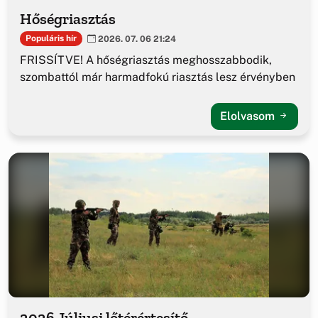
Hőségriasztás
Populáris hír
2026. 07. 06 21:24
FRISSÍTVE! A hőségriasztás meghosszabbodik,
szombattól már harmadfokú riasztás lesz érvényben
Elolvasom
2026 Júliusi lőtérértesítő