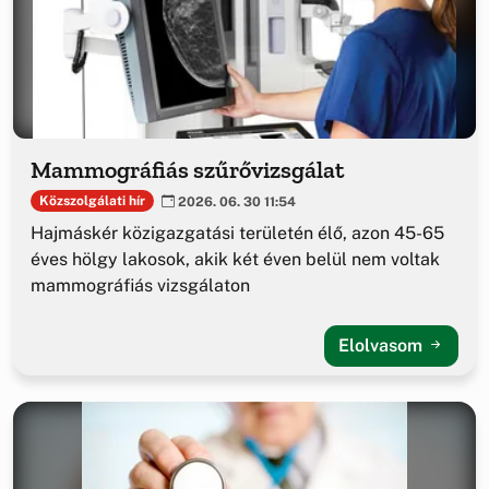
Mammográfiás szűrővizsgálat
Közszolgálati hír
2026. 06. 30 11:54
Hajmáskér közigazgatási területén élő, azon 45-65
éves hölgy lakosok, akik két éven belül nem voltak
mammográfiás vizsgálaton
Elolvasom