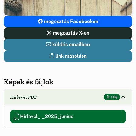
megosztás Facebookon
megosztás X-en
küldés emailben
link másolása
Képek és fájlok
Hírlevél PDF
1 fájl
Hirlevel_-_2025_junius