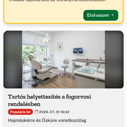
Elolvasom
Tartós helyettesítés a fogorvosi
rendelésben
Populáris hír
2026. 07. 31 16:42
Hajmáskérre és Ösküre vonatkozólag