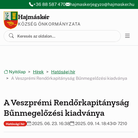
Ugrás a menüre
Ugrás a tartalomra
+36 88 587 470
hajmaskerjegyzo@hajmasker.hu
Hajmáskér
KÖZSÉG ÖNKORMÁNYZATA
Nyitólap
Hírek
Hatósági hír
A Veszprémi Rendőrkapitányság Bűnmegelőzési kiadványa
A Veszprémi Rendőrkapitányság
Bűnmegelőzési kiadványa
2025. 06. 23. 16:38
2025. 09. 14. 18:43
7210
Hatósági hír