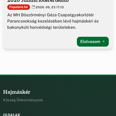
Populáris hír
2026. 06. 23 17:13
Az MH Böszörményi Géza Csapatgyakorlótér
Parancsnokság kezelésében lévő hajmáskéri és
bakonykúti honvédségi területeken.
Elolvasom
Hajmáskér
Község Önkormányzata
OLDALAK