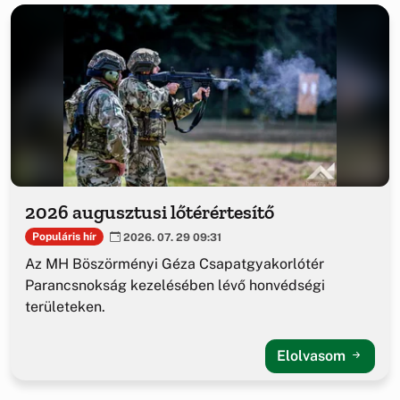
2026 augusztusi lőtérértesítő
Populáris hír
2026. 07. 29 09:31
Az MH Böszörményi Géza Csapatgyakorlótér
Parancsnokság kezelésében lévő honvédségi
területeken.
Elolvasom