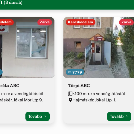
em
(8 darab)
edelem
Zárva
Kereskedelem
Zárva
7
7779
réta ABC
Törpi ABC
 m-re a vendéglátástól
<100 m-re a vendéglátástól
áskér, Jókai Mór Ltp 9.
Hajmáskér, Jókai Ltp. 1.
Tovább
Tovább