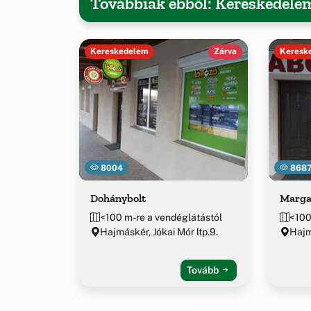
Továbbiak ebből: Kereskedel
Kereskedelem
Zárva
Keresk
8004
868
Dohánybolt
Marga
<100 m-re a vendéglátástól
<100
Hajmáskér, Jókai Mór ltp.9.
Hajm
Tovább