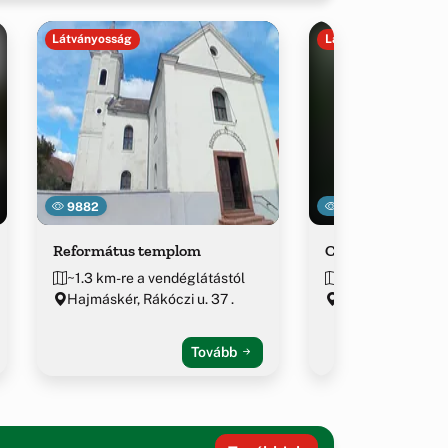
Látványosság
Látványosság
9882
29460
Református templom
Ciszterci Papír
~1.3 km-re a vendéglátástól
~1.6 km-re a ven
Hajmáskér, Rákóczi u. 37 .
Veszprém várme
Tovább