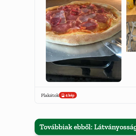
Plakátok
4 kép
Továbbiak ebből: Látványossá