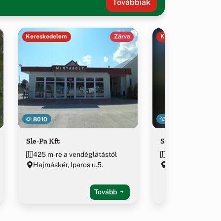
Továbbiak
Kereskedelem
Zárva
Kereskedelem
8010
13523
Sle-Pa Kft
Szent Benedek G
425 m-re a vendéglátástól
741 m-re a vendé
Hajmáskér, Iparos u.5.
Hajmáskér, Tábori
Tovább