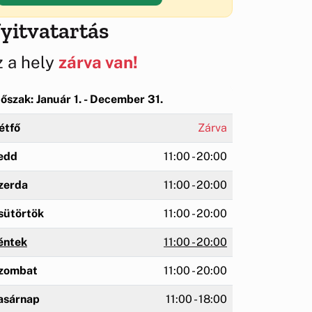
yitvatartás
z a hely
zárva van!
dőszak: Január 1. - December 31.
étfő
Zárva
edd
11:00 - 20:00
zerda
11:00 - 20:00
sütörtök
11:00 - 20:00
éntek
11:00 - 20:00
zombat
11:00 - 20:00
asárnap
11:00 - 18:00