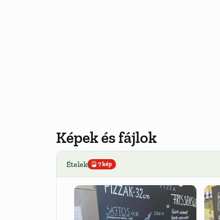
Képek és fájlok
Ételek
7 kép