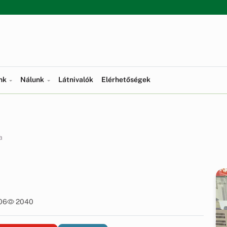
ünk
Nálunk
Látnivalók
Elérhetőségek
a
:06
2040