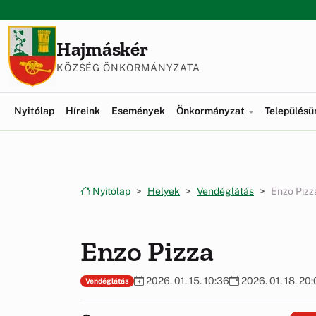
Ugrás a menüre
Ugrás a tartalomra
Hajmáskér
KÖZSÉG ÖNKORMÁNYZATA
Nyitólap
Híreink
Események
Önkormányzat
Település
Nyitólap
Helyek
Vendéglátás
Enzo Pizz
Enzo Pizza
2026. 01. 15. 10:36
2026. 01. 18. 20
Vendéglátás