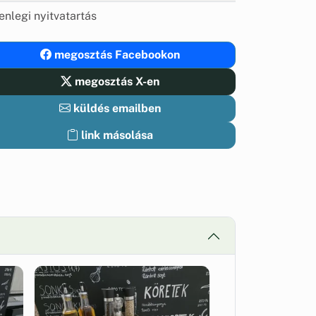
enlegi nyitvatartás
megosztás Facebookon
megosztás X-en
küldés emailben
link másolása