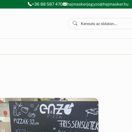
+36 88 587 470
hajmaskerjegyzo@hajmasker.hu