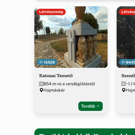
Látványosság
Látván
15528
644
Katonai Temető
Szent
854 m-re a vendéglátástól
~1.1
Hajmáskér
Hajm
Tovább