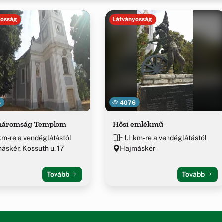
yosság
Látványosság
5
4076
háromság Templom
Hősi emlékmű
 km-re a vendéglátástól
~1.1 km-re a vendéglátástól
áskér, Kossuth u. 17
Hajmáskér
Tovább
Tovább