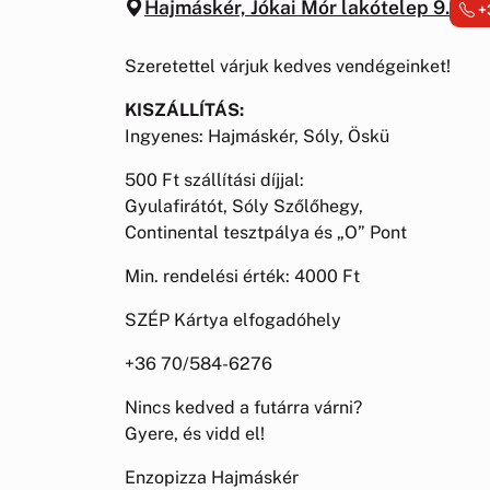
Hajmáskér, Jókai Mór lakótelep 9.
+
Szeretettel várjuk kedves vendégeinket!
KISZÁLLÍTÁS:
Ingyenes: Hajmáskér, Sóly, Öskü
500 Ft szállítási díjjal:
Gyulafirátót, Sóly Szőlőhegy,
Continental tesztpálya és „O” Pont
Min. rendelési érték: 4000 Ft
SZÉP Kártya elfogadóhely
+36 70/584-6276
Nincs kedved a futárra várni?
Gyere, és vidd el!
Enzopizza Hajmáskér