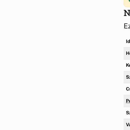
N
E
I
H
K
S
C
P
S
V