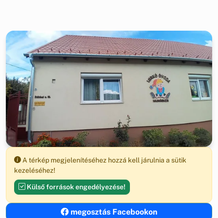
A térkép megjelenítéséhez hozzá kell járulnia a sütik
kezeléséhez!
Külső források engedélyezése!
megosztás Facebookon