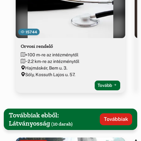
15744
Orvosi rendelő
<100 m-re az intézménytől
~2.2 km-re az intézménytől
Hajmáskér, Bem u. 3.
Sóly, Kossuth Lajos u. 57.
Tovább
Továbbiak ebből:
Továbbiak
Látványosság
(10 darab)