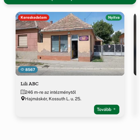
Kereskedelem
Nyitva
8567
Lili ABC
246 m-re az intézménytől
Hajmáskér, Kossuth L. u. 25.
Tovább