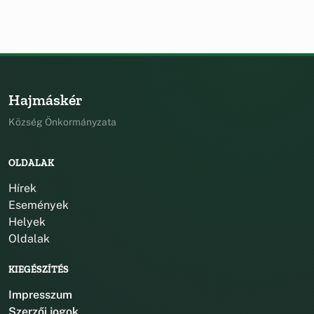
Hajmáskér
Község Önkormányzata
OLDALAK
Hírek
Események
Helyek
Oldalak
KIEGÉSZÍTÉS
Impresszum
Szerzői jogok