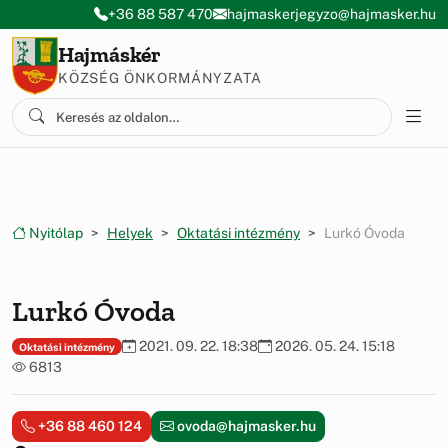
Ugrás a menüre
Ugrás a tartalomra
+36 88 587 470
hajmaskerjegyzo@hajmasker.hu
Hajmáskér
KÖZSÉG ÖNKORMÁNYZATA
Nyitólap
Helyek
Oktatási intézmény
Lurkó Óvoda
Lurkó Óvoda
2021. 09. 22. 18:38
2026. 05. 24. 15:18
Oktatási intézmény
6813
+36 88 460 124
ovoda@hajmasker.hu