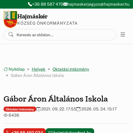
Ugrás a menüre
Ugrás a tartalomra
+36 88 587 470
hajmaskerjegyzo@hajmasker.hu
Hajmáskér
KÖZSÉG ÖNKORMÁNYZATA
Nyitólap
Helyek
Oktatási intézmény
Gábor Áron Általános Iskola
Gábor Áron Általános Iskola
2021. 09. 22. 17:55
2026. 05. 24. 15:17
Oktatási intézmény
6436
+36 88 460 024
hajmisk@sednet.hu