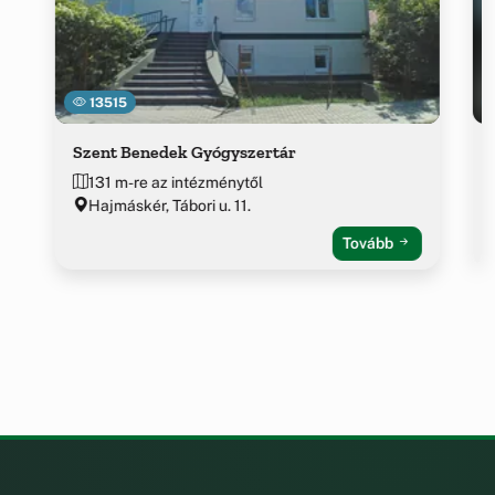
13515
Szent Benedek Gyógyszertár
131 m-re az intézménytől
Hajmáskér, Tábori u. 11.
Tovább