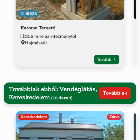
15523
Katonai Temető
308 m-re az intézménytől
Hajmáskér
Tovább
Továbbiak ebből: Vendéglátás,
Továbbiak
Kereskedelem
(10 darab)
Kereskedelem
Zárva