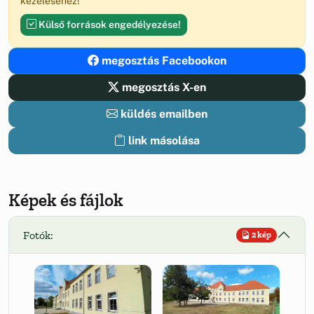
kezeléséhez!
Külső források engedélyezése!
megosztás Facebookon
megosztás X-en
küldés emailben
link másolása
Képek és fájlok
Fotók:
2 kép