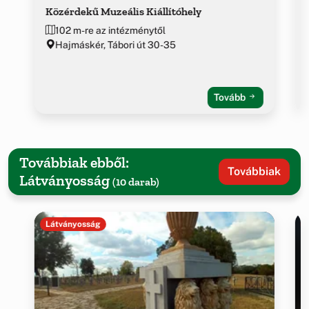
Közérdekű Muzeális Kiállítóhely
102 m-re az intézménytől
Hajmáskér, Tábori út 30-35
Tovább
Továbbiak ebből:
Továbbiak
Látványosság
(10 darab)
Látványosság