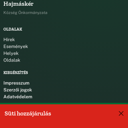
Hajmáskér
Község Önkormányzata
OLDALAK
Hírek
Események
Helyek
Oldalak
KIEGÉSZÍTÉS
Impresszum
Szerzői jogok
Adatvédelem
KAPCSOLAT
Süti hozzájárulás
+36 88 587 470
hajmaskerjegyzo@hajmasker.hu