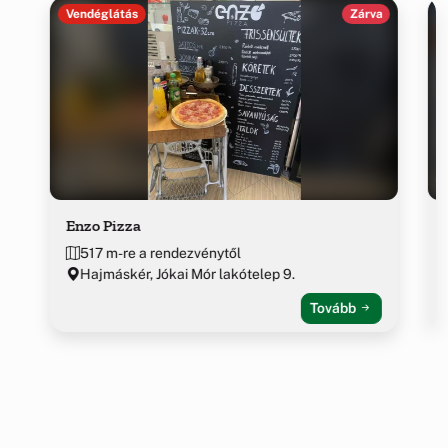
Vendéglátás
Zárva
Enzo Pizza
517 m-re a rendezvénytől
Hajmáskér, Jókai Mór lakótelep 9.
Tovább