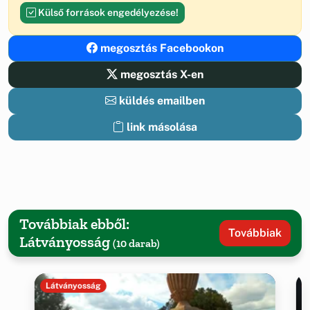
Külső források engedélyezése!
megosztás Facebookon
megosztás X-en
küldés emailben
link másolása
Továbbiak ebből:
Továbbiak
Látványosság
(10 darab)
Látványosság