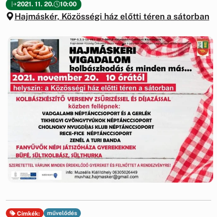
2021. 11. 20.
10:00
Hajmáskér, Közösségi ház előtti téren a sátorban
művelődés
Címkék: