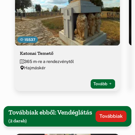
15537
Katonai Temető
365 m-re a rendezvénytől
Hajmáskér
Tovább
Továbbiak ebből: Vendéglátás
Továbbiak
(2 darab)