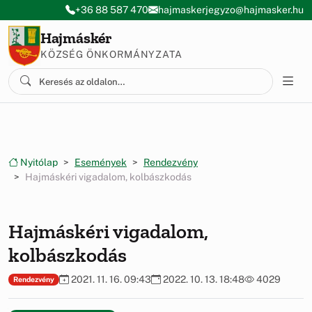
Ugrás a menüre
Ugrás a tartalomra
+36 88 587 470
hajmaskerjegyzo@hajmasker.hu
Hajmáskér
KÖZSÉG ÖNKORMÁNYZATA
Nyitólap
Események
Rendezvény
Hajmáskéri vigadalom, kolbászkodás
Hajmáskéri vigadalom,
kolbászkodás
2021. 11. 16. 09:43
2022. 10. 13. 18:48
4029
Rendezvény