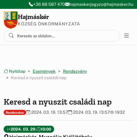
Ugrás a menüre
Ugrás a tartalomra
+36 88 587 470
hajmaskerjegyzo@hajmasker.hu
Hajmáskér
KÖZSÉG ÖNKORMÁNYZATA
Nyitólap
Események
Rendezvény
Keresd a nyuszit családi nap
Keresd a nyuszit családi nap
2024. 03. 19. 13:57
2024. 03. 19. 13:57
1932
Rendezvény
2024. 03. 29.
10:00
Hajmáskér, Muzeális Kiállítóhely