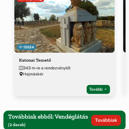
15524
Katonai Temető
343 m-re a rendezvénytől
Hajmáskér
Tovább
Továbbiak ebből: Vendéglátás
Továbbiak
(2 darab)