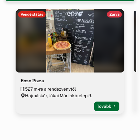
Vendéglátás
Zárva
Enzo Pizza
527 m-re a rendezvénytől
Hajmáskér, Jókai Mór lakótelep 9.
Tovább