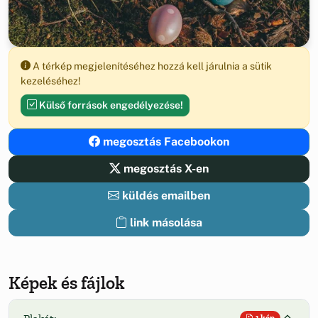
A térkép megjelenítéséhez hozzá kell járulnia a sütik
kezeléséhez!
Külső források engedélyezése!
megosztás Facebookon
megosztás X-en
küldés emailben
link másolása
Képek és fájlok