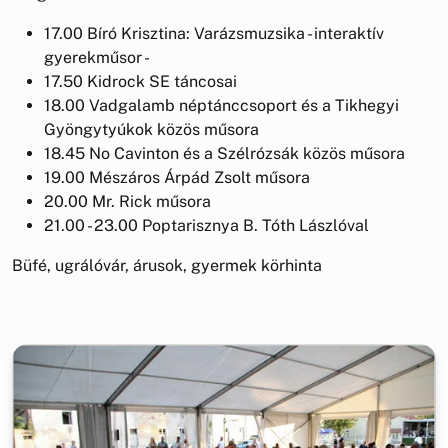
17.00 Bíró Krisztina: Varázsmuzsika - interaktív
gyerekműsor -
17.50 Kidrock SE táncosai
18.00 Vadgalamb néptánccsoport és a Tikhegyi
Gyöngytyúkok közös műsora
18.45 No Cavinton és a Szélrózsák közös műsora
19.00 Mészáros Árpád Zsolt műsora
20.00 Mr. Rick műsora
21.00 - 23.00 Poptarisznya B. Tóth Lászlóval
Büfé, ugrálóvár, árusok, gyermek körhinta