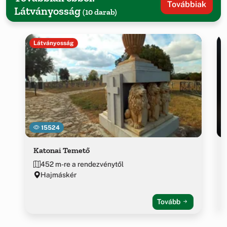
Továbbiak
Látványosság
(10 darab)
Látványosság
15524
Katonai Temető
452 m-re a rendezvénytől
Hajmáskér
Tovább