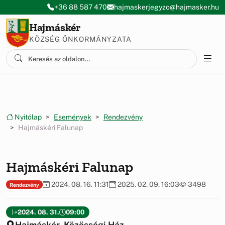
Ugrás a menüre
Ugrás a tartalomra
+36 88 587 470
hajmaskerjegyzo@hajmasker.hu
Hajmáskér
KÖZSÉG ÖNKORMÁNYZATA
Nyitólap
Események
Rendezvény
Hajmáskéri Falunap
Hajmáskéri Falunap
2024. 08. 16. 11:31
2025. 02. 09. 16:03
3498
Rendezvény
2024. 08. 31.
09:00
Hajmáskér, Közösségi Ház