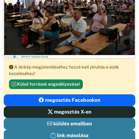
A térkép megjelenítéséhez hozzá kell járulnia a sütik
kezeléséhez!
Külső források engedélyezése!
megosztás Facebookon
megosztás X-en
küldés emailben
link másolása