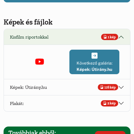
Képek és fájlok
Kisfilm riportokkal
1 kép
Következő galéria:
Képek: Útirány.hu
Képek: Útirány.hu
116 kép
Plakát:
2 kép
Továbbiak ebből: