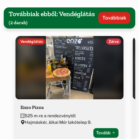
Továbbiak ebből: Vendéglátás
Továbbiak
(2 darab)
Vendéglátás
Zárva
Enzo Pizza
525 m-re a rendezvénytől
Hajmáskér, Jókai Mór lakótelep 9.
Tovább