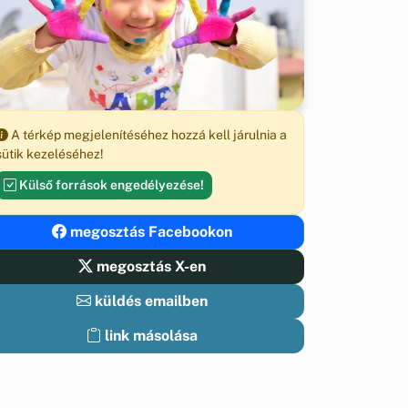
A térkép megjelenítéséhez hozzá kell járulnia a
sütik kezeléséhez!
Külső források engedélyezése!
megosztás Facebookon
megosztás X-en
küldés emailben
link másolása