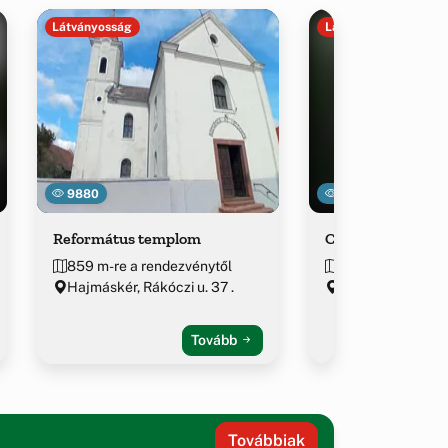
Látványosság
Látványosság
9880
29460
Református templom
Ciszterci Papír
859 m-re a rendezvénytől
~1.5 km-re a ren
Hajmáskér, Rákóczi u. 37 .
Veszprém várme
Tovább
Továbbiak