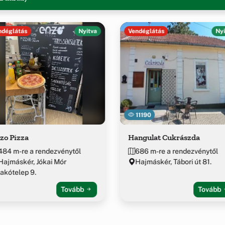
ndéglátás
Nyitva
Vendéglátás
Nyi
11190
zo Pizza
Hangulat Cukrászda
484 m-re a rendezvénytől
686 m-re a rendezvénytől
Hajmáskér, Jókai Mór
Hajmáskér, Tábori út 81.
lakótelep 9.
Tovább
Tovább