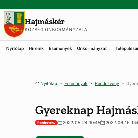
Ugrás a menüre
Ugrás a tartalomra
Hajmáskér
KÖZSÉG ÖNKORMÁNYZATA
Nyitólap
Híreink
Események
Önkormányzat
Település
Nyitólap
Események
Rendezvény
Gyere
Gyereknap Hajmás
2022. 05. 24. 10:45
2022. 06. 16. 14
Rendezvény