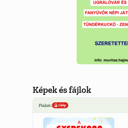
Képek és fájlok
Plakát:
1 kép