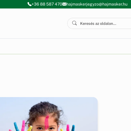
+36 88 587 470
hajmaskerjegyzo@hajmasker.hu