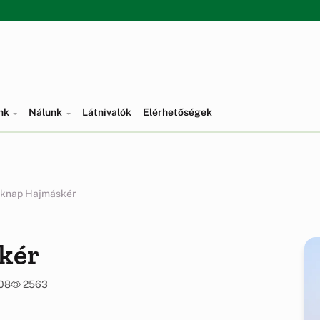
ünk
Nálunk
Látnivalók
Elérhetőségek
knap Hajmáskér
kér
:08
2563