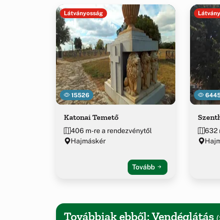
Látványosság
Látván
15526
644
Katonai Temető
Szent
406 m-re a rendezvénytől
632 
Hajmáskér
Hajm
Tovább
Továbbiak ebből: Vendéglátás
(