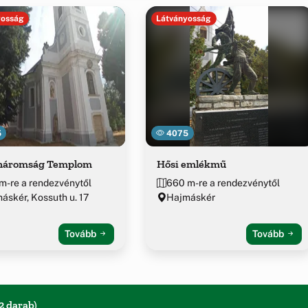
yosság
Látványosság
5
4075
háromság Templom
Hősi emlékmű
m-re a rendezvénytől
660 m-re a rendezvénytől
áskér, Kossuth u. 17
Hajmáskér
Tovább
Tovább
2 darab)