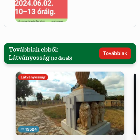
Továbbiak ebből:
Továbbiak
Látványosság
(10 darab)
Látványosság
15524