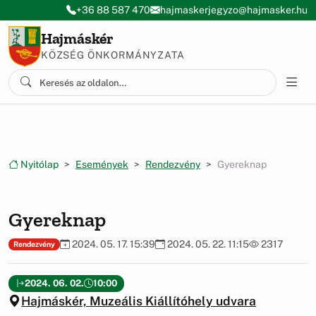
Ugrás a menüre
Ugrás a tartalomra
+36 88 587 470
hajmaskerjegyzo@hajmasker.hu
Hajmáskér
KÖZSÉG ÖNKORMÁNYZATA
Nyitólap
Események
Rendezvény
Gyereknap
Gyereknap
2024. 05. 17. 15:39
2024. 05. 22. 11:15
2317
Rendezvény
2024. 06. 02.
10:00
Hajmáskér, Muzeális Kiállítóhely udvara