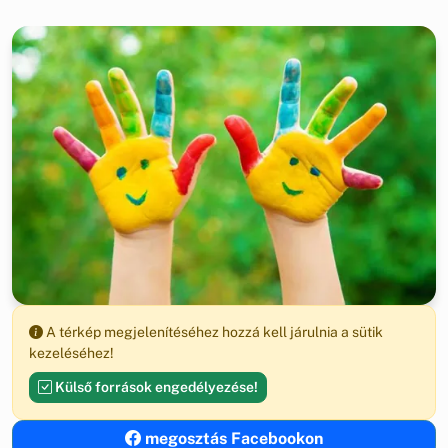
A térkép megjelenítéséhez hozzá kell járulnia a sütik
kezeléséhez!
Külső források engedélyezése!
megosztás Facebookon