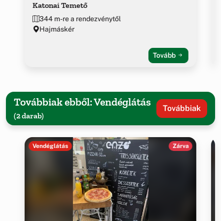
Katonai Temető
344 m-re a rendezvénytől
Hajmáskér
Tovább
Továbbiak ebből: Vendéglátás
Továbbiak
(2 darab)
Vendéglátás
Zárva