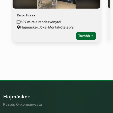
Enzo Pizza
527 m-re a rendezvénytől
Hajmáskér, Jókai Mór lakótelep 9.
Tovább
Hajmáskér
Község Önkormányzata