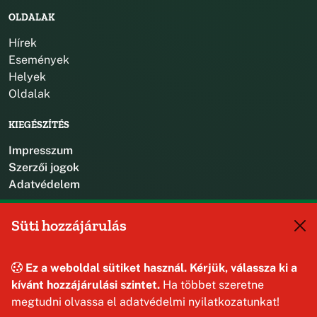
OLDALAK
Hírek
Események
Helyek
Oldalak
KIEGÉSZÍTÉS
Impresszum
Szerzői jogok
Adatvédelem
KAPCSOLAT
Süti hozzájárulás
+36 88 587 470
hajmaskerjegyzo@hajmasker.hu
Ez a weboldal sütiket használ. Kérjük, válassza ki a
8192 Hajmáskér, Kossuth Lajos u. 31.
kívánt hozzájárulási szintet.
Ha többet szeretne
megtudni olvassa el adatvédelmi nyilatkozatunkat!