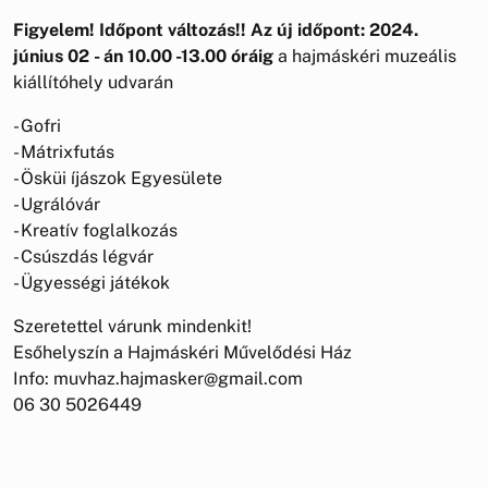
Figyelem! Időpont változás!! Az új időpont: 2024.
június 02 - án 10.00 -13.00 óráig
a hajmáskéri muzeális
kiállítóhely udvarán
- Gofri
- Mátrixfutás
- Ösküi íjászok Egyesülete
- Ugrálóvár
- Kreatív foglalkozás
- Csúszdás légvár
- Ügyességi játékok
Szeretettel várunk mindenkit!
Esőhelyszín a Hajmáskéri Művelődési Ház
Info: muvhaz.hajmasker@gmail.com
06 30 5026449