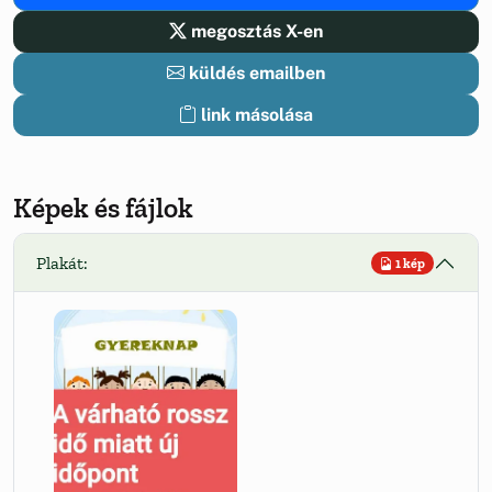
megosztás X-en
küldés emailben
link másolása
Képek és fájlok
Plakát:
1 kép