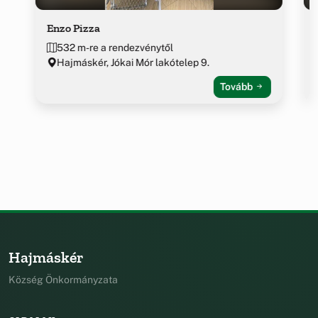
Enzo Pizza
532 m-re a rendezvénytől
Hajmáskér, Jókai Mór lakótelep 9.
Tovább
Hajmáskér
Község Önkormányzata