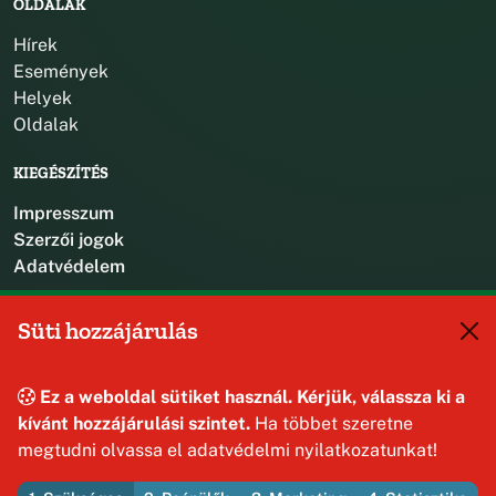
OLDALAK
Hírek
Események
Helyek
Oldalak
KIEGÉSZÍTÉS
Impresszum
Szerzői jogok
Adatvédelem
KAPCSOLAT
Süti hozzájárulás
+36 88 587 470
hajmaskerjegyzo@hajmasker.hu
Ez a weboldal sütiket használ. Kérjük, válassza ki a
8192 Hajmáskér, Kossuth Lajos u. 31.
kívánt hozzájárulási szintet.
Ha többet szeretne
megtudni olvassa el adatvédelmi nyilatkozatunkat!