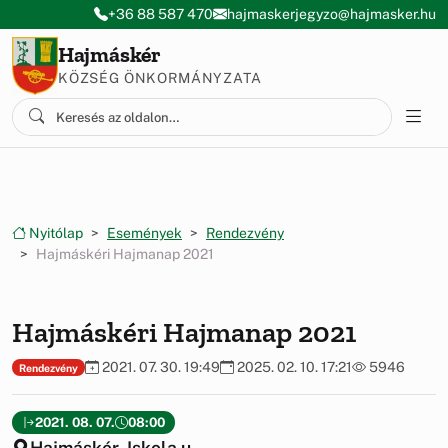
Ugrás a menüre
Ugrás a tartalomra
+36 88 587 470
hajmaskerjegyzo@hajmasker.hu
Hajmáskér
KÖZSÉG ÖNKORMÁNYZATA
Nyitólap
Események
Rendezvény
Hajmáskéri Hajmanap 2021
Hajmáskéri Hajmanap 2021
2021. 07. 30. 19:49
2025. 02. 10. 17:21
5946
Rendezvény
2021. 08. 07.
08:00
Hajmáskér, Iskola u.