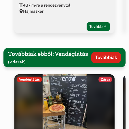
437 m-re a rendezvénytől
Hajmáskér
Tovább
Továbbiak ebből: Vendéglátás
Továbbiak
(2 darab)
Vendéglátás
Zárva