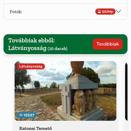
Fotók:
315 kép
Továbbiak ebből:
Továbbiak
Látványosság
(10 darab)
Látványosság
15537
Katonai Temető