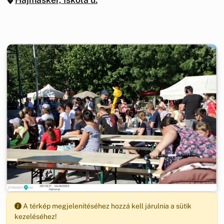
A térkép megjelenítéséhez hozzá kell járulnia a sütik
kezeléséhez!