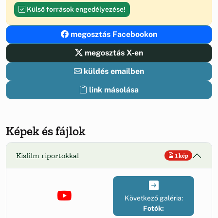
Külső források engedélyezése!
megosztás Facebookon
megosztás X-en
küldés emailben
link másolása
Képek és fájlok
Kisfilm riportokkal
1 kép
Következő galéria:
Fotók: