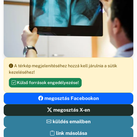
A térkép megjelenítéséhez hozzá kell járulnia a sütik
kezeléséhez!
Külső források engedélyezése!
megosztás Facebookon
megosztás X-en
küldés emailben
link másolása