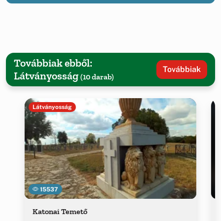
Továbbiak ebből:
Továbbiak
Látványosság
(10 darab)
Látványosság
15537
Katonai Temető