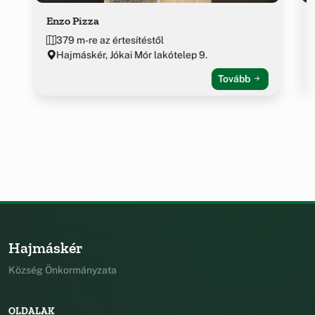
Enzo Pizza
379 m-re az értesítéstől
Hajmáskér, Jókai Mór lakótelep 9.
Tovább
Hajmáskér
Község Önkormányzata
OLDALAK