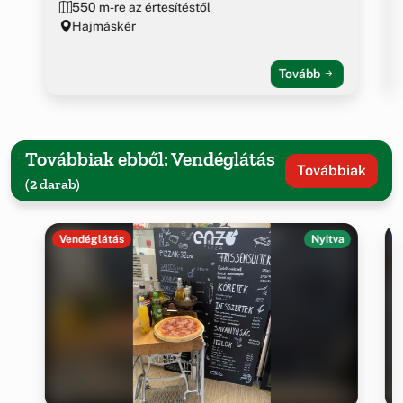
550 m-re az értesítéstől
Hajmáskér
Tovább
Továbbiak ebből: Vendéglátás
Továbbiak
(2 darab)
Vendéglátás
Nyitva