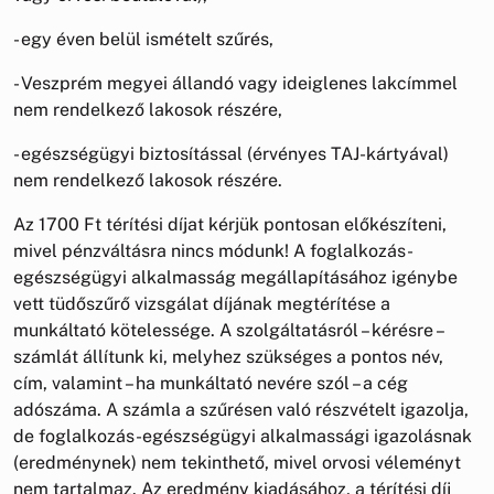
- egy éven belül ismételt szűrés,
- Veszprém megyei állandó vagy ideiglenes lakcímmel
nem rendelkező lakosok részére,
- egészségügyi biztosítással (érvényes TAJ-kártyával)
nem rendelkező lakosok részére.
Az 1700 Ft térítési díjat kérjük pontosan előkészíteni,
mivel pénzváltásra nincs módunk! A foglalkozás-
egészségügyi alkalmasság megállapításához igénybe
vett tüdőszűrő vizsgálat díjának megtérítése a
munkáltató kötelessége. A szolgáltatásról – kérésre –
számlát állítunk ki, melyhez szükséges a pontos név,
cím, valamint – ha munkáltató nevére szól – a cég
adószáma. A számla a szűrésen való részvételt igazolja,
de foglalkozás-egészségügyi alkalmassági igazolásnak
(eredménynek) nem tekinthető, mivel orvosi véleményt
nem tartalmaz. Az eredmény kiadásához, a térítési díj