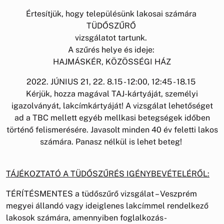
Értesítjük, hogy településünk lakosai számára
TÜDŐSZŰRŐ
vizsgálatot tartunk.
A szűrés helye és ideje:
HAJMÁSKÉR, KÖZÖSSÉGI HÁZ
2022. JÚNIUS 21, 22. 8.15 - 12:00, 12:45 - 18.15
Kérjük, hozza magával TAJ-kártyáját, személyi
igazolványát, lakcímkártyáját! A vizsgálat lehetőséget
ad a TBC mellett egyéb mellkasi betegségek időben
történő felismerésére. Javasolt minden 40 év feletti lakos
számára. Panasz nélkül is lehet beteg!
TÁJÉKOZTATÓ A TÜDŐSZŰRÉS IGÉNYBEVÉTELÉRŐL:
TÉRÍTÉSMENTES a tüdőszűrő vizsgálat – Veszprém
megyei állandó vagy ideiglenes lakcímmel rendelkező
lakosok számára, amennyiben foglalkozás-