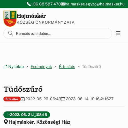
Ugrás a menüre
Ugrás a tartalomra
+36 88 587 470
hajmaskerjegyzo@hajmasker.hu
Hajmáskér
KÖZSÉG ÖNKORMÁNYZATA
Nyitólap
Események
Értesítés
Tüdőszűrő
Tüdőszűrő
2022. 05. 26. 06:43
2023. 06. 14. 10:16
1627
Értesítés
2022. 06. 21.
08:15
Hajmáskér, Közösségi Ház