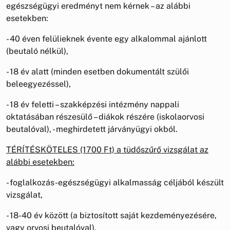
egészségügyi eredményt nem kérnek – az alábbi
esetekben:
- 40 éven felülieknek évente egy alkalommal ajánlott
(beutaló nélkül),
- 18 év alatt (minden esetben dokumentált szülői
beleegyezéssel),
- 18 év feletti – szakképzési intézmény nappali
oktatásában részesülő – diákok részére (iskolaorvosi
beutalóval), - meghirdetett járványügyi okból.
TÉRÍTÉSKÖTELES (1700 Ft) a tüdőszűrő vizsgálat az
alábbi esetekben:
- foglalkozás-egészségügyi alkalmasság céljából készült
vizsgálat,
- 18-40 év között (a biztosított saját kezdeményezésére,
vagy orvosi beutalóval),