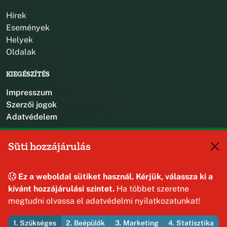
Hírek
Események
Helyek
Oldalak
KIEGÉSZÍTÉS
Impresszum
Szerzői jogok
Adatvédelem
KAPCSOLAT
Süti hozzájárulás
+36 88 587 470
hajmaskerjegyzo@hajmasker.hu
Ez a weboldal sütiket használ. Kérjük, válassza ki a
8192 Hajmáskér, Kossuth Lajos u. 31.
kívánt hozzájárulási szintet.
Ha többet szeretne
megtudni olvassa el adatvédelmi nyilatkozatunkat!
1. Szükséges
2. Beépülők
3. Marketing
4. Statisztika
© 2026 Hajmáskér Község Önkormányzata — Minden jog