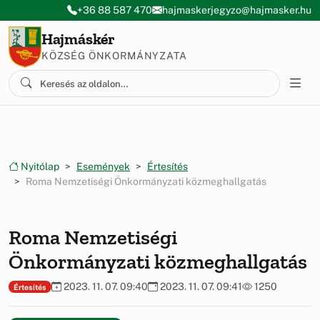
Ugrás a menüre
Ugrás a tartalomra
+36 88 587 470
hajmaskerjegyzo@hajmasker.hu
Hajmáskér
KÖZSÉG ÖNKORMÁNYZATA
Nyitólap
Események
Értesítés
Roma Nemzetiségi Önkormányzati közmeghallgatás
Roma Nemzetiségi
Önkormányzati közmeghallgatás
2023. 11. 07. 09:40
2023. 11. 07. 09:41
1250
Értesítés