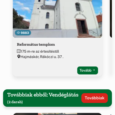
9883
Református templom
175 m-re az értesítéstől
Hajmáskér, Rákóczi u. 37 .
Tovább
Továbbiak ebből: Vendéglátás
Továbbiak
(2 darab)