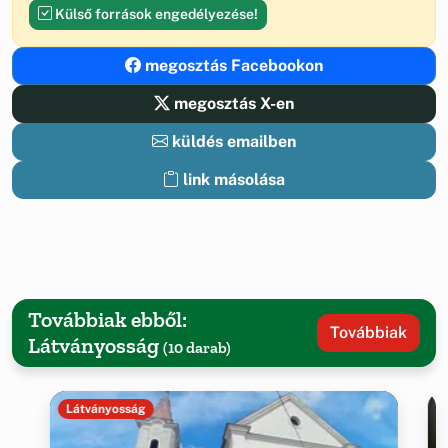
Külső források engedélyezése!
megosztás Facebookon
megosztás X-en
küldés emailben
link másolása
Továbbiak ebből:
Továbbiak
Látványosság
(10 darab)
Látványosság