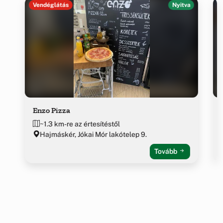
Vendéglátás
Nyitva
Enzo Pizza
~1.3 km-re az értesítéstől
Hajmáskér, Jókai Mór lakótelep 9.
Tovább