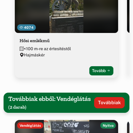
4074
Hősi emlékmű
<100 m-re az értesítéstől
Hajmáskér
Tovább
Továbbiak ebből: Vendéglátás
Továbbiak
(2 darab)
Vendéglátás
Nyitva