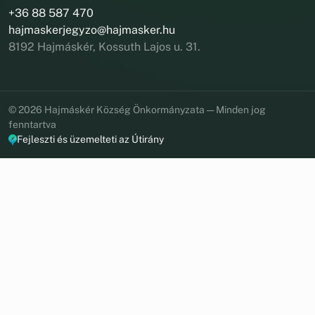
+36 88 587 470
hajmaskerjegyzo@hajmasker.hu
8192 Hajmáskér, Kossuth Lajos u. 31.
© 2026 Hajmáskér Község Önkormányzata — Minden jog
fenntartva
Fejleszti és üzemelteti az Útirány