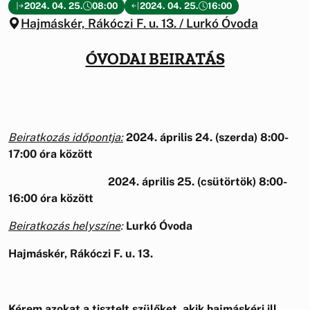
2024. 04. 25.
08:00
2024. 04. 25.
16:00
Hajmáskér, Rákóczi F. u. 13. / Lurkó Óvoda
ÓVODAI BEIRATÁS
Beiratkozás időpontja:
2024. április 24. (szerda) 8:00-
17:00 óra között
2024. április 25. (csütörtök) 8:00-
16:00 óra között
Beiratkozás helyszíne
:
Lurkó Óvoda
Hajmáskér, Rákóczi F. u. 13.
Kérem azokat a tisztelt szülőket, akik hajmáskéri ill.