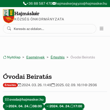
Ugrás a menüre
Ugrás a tartalomra
+36 88 587 470
hajmaskerjegyzo@hajmasker.hu
Hajmáskér
KÖZSÉG ÖNKORMÁNYZATA
Nyitólap
Események
Értesítés
Óvodai Beiratás
Óvodai Beiratás
2024. 03. 26. 11:49
2025. 02. 09. 16:11
2936
Értesítés
ovoda@hajmasker.hu
2024. 04. 24.
08:00
2024. 04. 24.
17:00