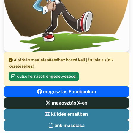
A térkép megjelenítéséhez hozzá kell járulnia a sütik
kezeléséhez!
Külső források engedélyezése!
megosztás Facebookon
megosztás X-en
küldés emailben
link másolása