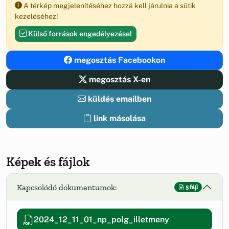
A térkép megjelenítéséhez hozzá kell járulnia a sütik
kezeléséhez!
Külső források engedélyezése!
megosztás Facebookon
megosztás X-en
küldés emailben
link másolása
Képek és fájlok
Kapcsolódó dokumentumok:
5 fájl
2024_12_11_01_np_polg_illetmeny