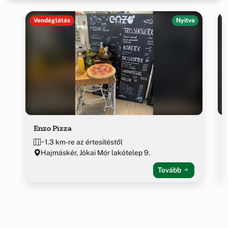
Vendéglátás
Nyitva
Enzo Pizza
~1.3 km-re az értesítéstől
Hajmáskér, Jókai Mór lakótelep 9.
Tovább