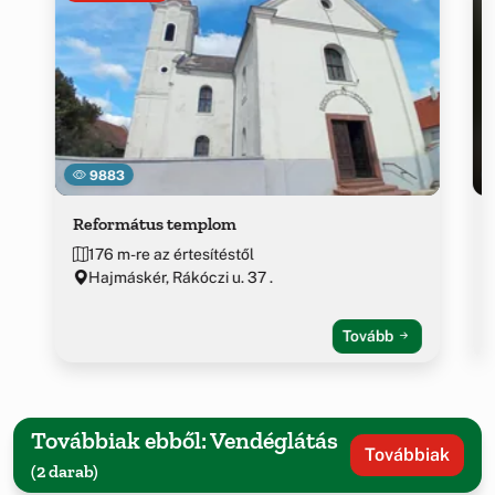
9883
Református templom
176 m-re az értesítéstől
Hajmáskér, Rákóczi u. 37 .
Tovább
Továbbiak ebből: Vendéglátás
Továbbiak
(2 darab)