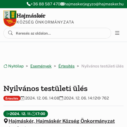
Ugrás a menüre
Ugrás a tartalomra
+36 88 587 470
hajmaskerjegyzo@hajmasker.hu
Hajmáskér
KÖZSÉG ÖNKORMÁNYZATA
Nyitólap
Események
Értesítés
Nyilvános testületi ülés
Nyilvános testületi ülés
2024. 12. 06. 14:08
2024. 12. 06. 14:12
762
Értesítés
2024. 12. 11.
17:00
Hajmáskér, Hajmáskér Község Önkormányzat